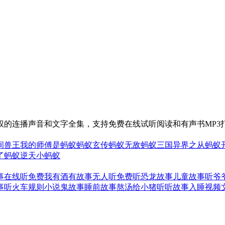
权的连播声音和文字全集，支持免费在线试听阅读和有声书MP3
间兽王
我的师傅是蚂蚁
蚂蚁玄传
蚂蚁无敌
蚂蚁三国
异界之从蚂蚁
了蚂蚁
逆天小蚂蚁
事在线听免费
我有酒有故事无人听
免费听恐龙故事儿童故事
听爷
事
听火车规则小说鬼故事
睡前故事熬汤给小猪听
听故事入睡视频