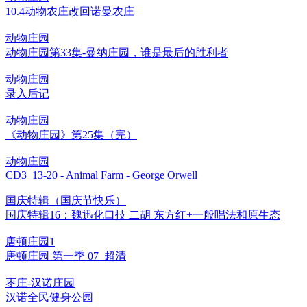
10.4动物农庄改回诺曼农庄
动物庄园
动物庄园第33集-曼纳庄园，谁是最后的胜利者
动物庄园
录入后记
动物庄园
《动物庄园》第25集（完）
动物庄园
CD3_13-20 - Animal Farm - George Orwell
国庆特辑（国庆节快乐）
国庆特辑16：魏迅化口技 二胡 东方红+一般唱法和原生态
唐顿庄园1
唐顿庄园 第一季 07_超清
枣庄-汉诺庄园
汉诺全民健身公园