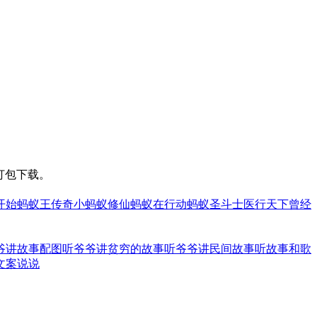
打包下载。
开始
蚂蚁王传奇
小蚂蚁修仙
蚂蚁在行动
蚂蚁圣斗士
医行天下曾经
爷讲故事配图
听爷爷讲贫穷的故事
听爷爷讲民间故事
听故事和歌
文案说说