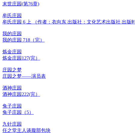
末世庄园(第76章)
牟氏庄园
牟氏庄园 6 上 （作者：衣向东 出版社：文化艺术出版社 出版时间
我的庄园
我的庄园 718（完）
炼金庄园
炼金庄园127(完）
庄园之梦
庄园之梦——演员表
酒神庄园
酒神庄园222(完）
兔子庄园
兔子庄园（5）
九针庄园
任之堂主人谈腹部包块