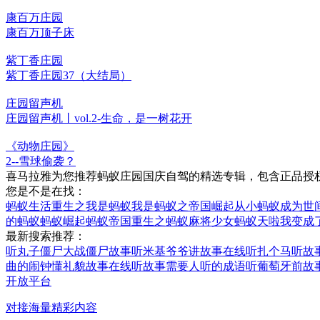
康百万庄园
康百万顶子床
紫丁香庄园
紫丁香庄园37（大结局）
庄园留声机
庄园留声机丨vol.2-生命，是一树花开
《动物庄园》
2--雪球偷袭？
喜马拉雅为您推荐蚂蚁庄园国庆自驾的精选专辑，包含正品授
您是不是在找：
蚂蚁生活
重生之我是蚂蚁
我是蚂蚁之帝国崛起
从小蚂蚁成为世
的蚂蚁
蚂蚁崛起
蚂蚁帝国
重生之蚂蚁
麻将少女蚂蚁
天啦我变成
最新搜索推荐：
听丸子僵尸大战僵尸故事
听米基爷爷讲故事在线听
扎个马听故
曲的闹钟
懂礼貌故事在线听
故事需要人听的成语
听葡萄牙前故
开放平台
对接海量精彩内容