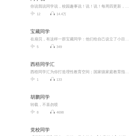
你说我说同学说，校园趣事说！说！说！每周四更新，敬请期待！你身边有什么学校中的趣事囧事糗事吗？想参与我们的吐槽吗？下载高考蜂背APP，每周六我们将在日报专栏开放下期话题投稿，只要你的留言够奇葩，就有机会在节目中被读出哦~！更多内容，请安装高...
12
14.4万
宝藏同学
在扇贝，有这样一群宝藏同学：他们给自己设立了小目标，并愿意为之努力；他们有自己的小小坚持，用行动给每一天赋予意义；他们有过失落、自我怀疑、迷茫、困惑，但是没有放弃。这些闪烁着泪光咬牙坚持的瞬间，汇聚成了黑暗中闪闪发光的那片星空。欢迎收听扇贝宝藏同学的故事。
5
349
西梧同学汇
西梧同学汇为你打造理性教育空间；国家级家庭教育指导师直接走入您的生活，让正在为教育苦恼和困惑的你找心灵的依靠，疾病的良方，梧桐老师将会把十多年的教育经验无私奉献给每一位忠实的粉丝；本专辑每周一更，粉丝量达到1000人，播放量达到10000人，将开...
1
133
胡鹏同学
转载，不喜勿喷
8
4698
党校同学