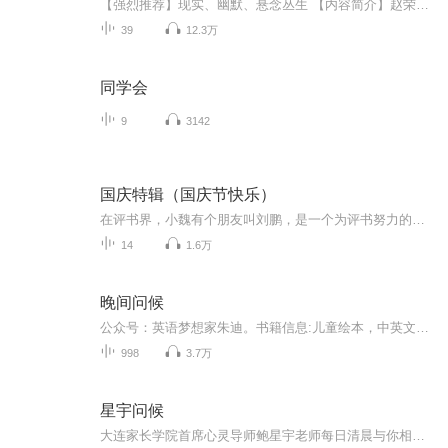
【强烈推荐】现实、幽默、悬念丛生 【内容简介】赵荣昌、蔡波和叶家福曾是省委党校培训班的同学，三人有着各自不同的出身背景和生活经历。在校期间他们分别遭遇事情，通过互相帮助与支撑，建立了深厚情谊。毕业后回到各自的工作岗位发生的一系列现实、幽...
39
12.3万
同学会
9
3142
国庆特辑（国庆节快乐）
在评书界，小魏有个朋友叫刘鹏，是一个为评书努力的小伙子。在2021年国庆期间，他想弄个特辑，便烦劳我给他录个爱国题材的评书小段儿。这种事情，不是特殊情况，小魏一般不会拒绝，也就给其录了一个《鲁迅踢鬼》，等他传完，我再传到我的专辑里。另外，小...
14
1.6万
晚间问候
公众号：英语梦想家朱迪。书籍信息:儿童绘本，中英文都有内容重点:通过阅读，引导孩子思考，指导孩子生活。主播介绍:读书师和她的娃推荐人群:学龄前儿童或者觉得自己还是宝宝的宝宝们
998
3.7万
星宇问候
大连家长学院首席心灵导师鲍星宇老师每日清晨与你相约喜马拉雅！