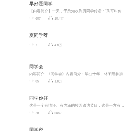
早好霍同学
【内容简介】一天，于桑知收到男同学传话：“风哥叫你放学后去北门小树林！”“风哥”即霍风，他逃课打架成绩吊车尾，是校内大名鼎鼎的坏学生！突然被他传唤，于桑知害怕了整整一天。最后没办法，只能求救班主任。于是放学后，班主任提着扫把杀到小树林，...
607
10.4万
夏同学呀
7
4.8万
同学会
内容简介 《同学会》内容简介：毕业十年，林子阳参加了同学会，见到上学时暗恋过的女孩白杨及其老公陈牧天。看到他们事业有成，碌碌无为的林子阳决心要出人头地。白杨和班主任董梅对他充满期待。于是他努力表现自己，一向冷眼待他的局长意外笑脸相迎。...
85
1.8万
同学你好
这是一个有情怀、有内涵的校园路访节目，这是一方有欢笑也有感慨的心灵净土，这更是一个为你带来校园百态的神奇万花筒！这就是贵州大学广播站重磅推出的新节目《同学你好》，生活乐趣千千万，我们带你看一看！
28
5082
同学说