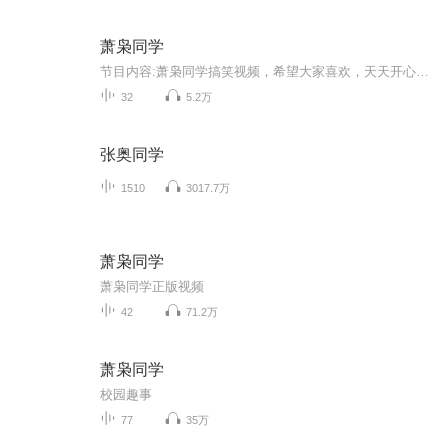
萧枭同学
节目内容:萧枭同学搞笑视频，希望大家喜欢，天天开心，感谢支持，喜欢可以点个关注再走哦
32
5.2万
张奥同学
1510
3017.7万
萧枭同学
萧枭同学正版视频
42
71.2万
萧枭同学
校园趣事
77
35万