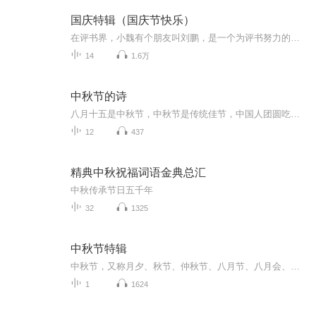
国庆特辑（国庆节快乐）
在评书界，小魏有个朋友叫刘鹏，是一个为评书努力的小伙子。在2021年国庆期间，他想弄个特辑，便烦劳我给他录个爱国题材的评书小段儿。这种事情，不是特殊情况，小魏一般不会拒绝，也就给其录了一个《鲁迅踢鬼》，等他传完，我再传到我的专辑里。另外，小...
14
1.6万
中秋节的诗
八月十五是中秋节，中秋节是传统佳节，中国人团圆吃月饼的日子，这个节日自古就有，所以留下了不少关于中秋节的诗
12
437
精典中秋祝福词语金典总汇
中秋传承节日五千年
32
1325
中秋节特辑
中秋节，又称月夕、秋节、仲秋节、八月节、八月会、追月节、玩月节、拜月节、女儿节或团圆节，是流行于中国众多民族与汉字文化圈诸国的传统文化节日，时在农历八月十五；因其恰值三秋之半，故名，也有些地方将中秋节定在八月十六。[1-2] 中秋节始于唐朝...
1
1624