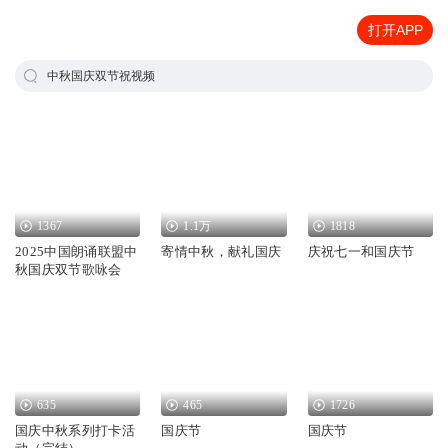
打开APP
中秋国庆双节祝视频
1367
1.1万
1818
2025中国朗诵联盟中
寄情中秋，献礼国庆
庆祝七一和国庆节
秋国庆双节歌咏会
635
465
1726
国庆中秋系列打卡活
国庆节
国庆节