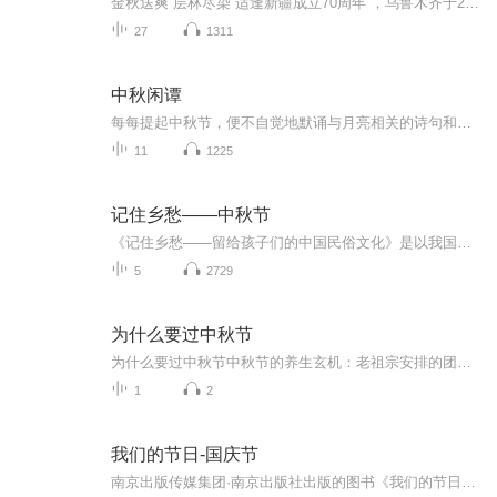
金秋送爽 层林尽染 适逢新疆成立70周年 ，乌鲁木齐于2025年9月23日迎来党中央和习大大带领的慰问团。新疆各族群众欢欣鼓舞，热烈欢迎。
27
1311
中秋闲谭
每每提起中秋节，便不自觉地默诵与月亮相关的诗句和故事来，因为中秋节里还有一个与月亮相关的美丽的传说呢！ 美丽的嫦娥姑娘和可爱的小玉兔就在月亮的广寒宫里住着，特别是在中秋节这天晚上，当一轮满月悄悄的挂在天边时，在广寒宫里、美丽的嫦娥姑娘抱着可爱的小玉兔就开活动起来，当我们与家人一起围聚在丰盛的晚餐桌旁、吃着丰盛的水果和共享月饼美食、不经意间抬头仰望天上的满月时，有眼亮的小朋友就会大叫起来：”哦，天哪，我看到月亮里面的嫦娥姐姐了，她还抱着个可爱的小兔兔和大家打招呼呢“！..… 中秋的传说和故事、闲谭古今梦落花，一起嗨聊吧...
11
1225
记住乡愁——中秋节
《记住乡愁——留给孩子们的中国民俗文化》是以我国民俗事象的精彩节点为圆心，广泛地辐射民俗生活的方方面面，资料翔实、梳理系统，具有很高的文化史料价值和现实意义，对于长期忽视生活中的优秀传统文化活态传承的倾向是一种矫正。...
5
2729
为什么要过中秋节
为什么要过中秋节中秋节的养生玄机：老祖宗安排的团圆节，暗藏多少健康密码？ 朋友，你有没有发现，中秋节就像被设置在年度日程表上的一个强制“系统更新”？平时工作群里静如死水，这天突然集体复活，连失联十年的前同事都能蹦出来发句“中秋快乐”。...
1
2
我们的节日-国庆节
南京出版传媒集团·南京出版社出版的图书《我们的节日》通过对中国节日文化和节日意义进行深度的挖掘，面向青少年群体构建独具特色的栏目内容，以此丰富春节、元宵节、清明节、端午节、七夕节、中秋节、重阳节等传统节日；六一节、教师节、国庆节等新兴节日的文化内涵和表现形式。促进青少年形成新的节日习俗，提升节日仪式感、认同感。音频作品由金陵朗读者联盟志愿者朗诵，南京音像出版社、金陵图书馆联合制作。