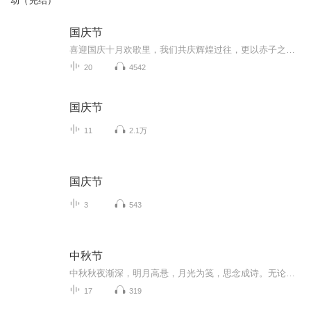
动（完结）
国庆节
喜迎国庆十月欢歌里，我们共庆辉煌过往，更以赤子之心，向未来书写滚烫的誓言——这盛世，值得我们以热爱相拥。
20
4542
国庆节
11
2.1万
国庆节
3
543
中秋节
中秋秋夜渐深，明月高悬，月光为笺，思念成诗。无论天涯咫尺，此刻共沐清辉，团圆与守望，都化作心底最暖的灯火。
17
319