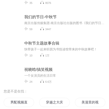
35
8076
我们的节日-中秋节
南京出版传媒集团·南京出版社出版的图书《我们的节日》通过对中国节日文化和节日意义进行深度的挖掘，面向青少年群体构建独具特色的栏目内容，以此丰富春节、元宵节、清明节、端午节、七夕节、中秋节、重阳节等传统节日；六一节、教师节、国庆节等新兴节日的文化内涵和表现形式。促进青少年形成新的节日习俗，提升节日仪式感、认同感。音频作品由金陵朗读者联盟志愿者朗诵，南京音像出版社、金陵图书馆联合制作。
59
3447
中秋节主题故事合辑
快带孩子一起来听因为书悦读馆带来的中秋故事吧！
10
1万
祝晓晗/搞笑视频
一个女演员的生活日常
24
6.6万
您是不是在找：
男配视频直播中
穿越之大庆帝国
美漫里的视频博主