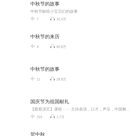
中秋节的故事
中秋节献给小宝贝们的故事
7
32.4万
中秋节的来历
4
65.8万
中秋节的故事
11
29.9万
国庆节为祖国献礼
【蔡蔡演艺】课程﹣-﹣主持表演，口才，声乐，中国舞，民族舞。独特的小舞台，专业的录音棚，每一位同学都能成为优秀的小明星。独特的教学模式，轻松上课，快乐学习！知名主持人，舞蹈家，高级教师任职授课！江南总校：河沟街42号三楼 18545856430江北分校...
215
1.7万
贺中秋