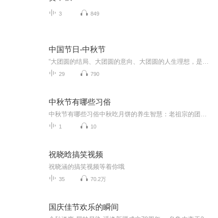
3
849
中国节日-中秋节
“大团圆的结局、大团圆的意向、大团圆的人生理想，是中国文化的情结……”正因为圆满的月亮，与人间情感生活有了这样密不可分的联系，我们的诗人才会发出“月是故乡明”的感慨。在一年的时序中，中秋节所在的是秋季中期，天气不冷不热，白昼与夜晚均等，...
29
790
中秋节有哪些习俗
中秋节有哪些习俗中秋吃月饼的养生智慧：老祖宗的团圆密码全藏在这张饼里 （开篇先抛个灵魂拷问）您有没有想过，为什么中秋节非得跟月饼死磕？就像现代人追剧必须配奶茶，古人赏月手里不攥块月饼就跟缺了充电宝似的浑身不自在。今天咱们就扒一扒这块油...
1
10
祝晓晗搞笑视频
祝晓涵的搞笑视频等着你哦
35
70.2万
国庆佳节欢乐的瞬间