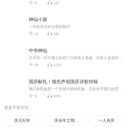
4
113
神仙小孩
一些如何当好父母的探讨
12
626
中华神仙
正月初一日天腊之辰初三日郝真人圣诞、孙真人圣诞初五日孙祖清静元君诞初九日玉皇上帝圣诞十三日关圣帝君飞升十五日上元天官圣诞、灵宝天师圣诞十九日长春邱真人圣诞二月初一日勾陈天皇大帝圣诞、长春刘真人(刘渊然)圣诞初二日土地正神诞、姜太公圣诞初三日文昌梓潼帝君圣诞初六日东华帝君圣诞十三日葛真君圣诞十五日太上老君圣诞十九日慈航真人观音大士圣诞三月初一日谭祖长真真人诞初三日玄天上帝圣诞初六日眼光娘娘圣诞十五日天师张大真人圣诞、财神赵公元帅圣诞十六日三茅真君得道之辰、中岳大帝圣诞十八日王祖...
20
3.1万
国庆献礼！领先声创国庆诗歌特辑
我们的民族是一个坚韧不拔的民族，历史给予我们的苦难都变成了闪着金光的勋章！我们的国家是一个龙腾虎跃的国家，那条巨龙正以不可阻挡之势崛起于神奇的东方！------------------------------------------------值此祖国70周年华诞之际，领先声创以诗歌向祖国献礼！用我们的声音、用我们的热血、用我们的灵魂诵读经典爱国篇章，歌颂我们的祖国！永远繁荣富强！
8
6076
您是不是在找：
庆元纪年
庆余年之我叫王启年
一人有庆