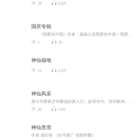
29
5.5万
国庆专辑
《我爱你中国》作者：凝嫣心语我爱你中国！我爱你春天蓬勃的秧苗；我爱你秋日金黄的硕果。我爱你中国！我爱你青松气质，我爱你红梅品格！我爱你家乡的甜蔗好像乳汁滋润着我的心窝。我爱你中国，我要把最美的歌儿献给你，我的母亲我的祖国。我爱你中国，我爱...
1
78
神仙福地
21
2.5万
神仙风采
展示书香家才华横溢的家人们，妙语佳句、诗词集锦。堪称斗诗盛会，神仙打架。
55
7191
神仙意境
作者 梁归智 （好书推广 侵权即删）