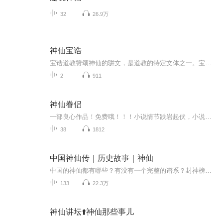
32
26.9万
神仙宝诰
宝诰道教赞颂神仙的骈文，是道教的特定文体之一。宝诰：也叫诰章，在道教中，原指神仙传达的“圣意”，如道教的经典著作《真诰》，后衍伸为赞颂神仙的骈文，是道门的特定文体之一。宝诰的平仄韵律十分严谨，多以歌咏形式赞美叙述道教神仙们修行以及功德显化的典故，文字隐晦、精炼。记述了大量的教理教义、修持方法等。宝诰首句，皆以“志心皈命礼”为开头，表示虔诚顶礼膜拜。宝诰最后多为诰封之神仙圣号。
2
911
神仙眷侣
一部良心作品！免费哦！！！小说情节跌岩起伏，小说角色活灵活现，紧扣事件脉搏，高品质音频！！绝对震撼您的心灵。欢迎您的关注和订阅。。如果喜欢请给作品点赞，点赞，点赞，点赞啊！更希望您将喜欢的节目分享给小伙伴一起来享受！！所有专辑免费，免费，免费！重要的事情说三遍！说三遍！说三遍！说三遍！请做个优雅的动作，，小手点击分享出去吧！小手点击分享出去吧！小手点击分享出去吧！小手点击分享出去吧！小手点击分享出去吧！
38
1812
中国神仙传｜历史故事｜神仙
中国的神仙都有哪些？有没有一个完整的谱系？封神榜列举了很多神仙，但大家对这些什么的来历，法力，法宝，职权没有一个详细的认识，我的这个作品收录了很多在历史上，生活中有影响力的神仙。大家可以通过这部作品对他们有详细的了解，从而对中国的传统文...
133
22.3万
神仙讲坛⬆️神仙那些事儿