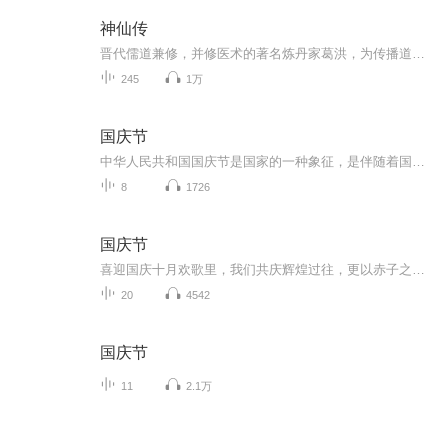
神仙传
晋代儒道兼修，并修医术的著名炼丹家葛洪，为传播道术，及养生方术，及炼丹术，及修仙之术，而专门收集的各位成仙的凡人的故事。
245
1万
国庆节
中华人民共和国国庆节是国家的一种象征，是伴随着国家的出现而出现的。让我们用诗歌朗诵歌颂祖国的繁荣富强，国泰民安。
8
1726
国庆节
喜迎国庆十月欢歌里，我们共庆辉煌过往，更以赤子之心，向未来书写滚烫的誓言——这盛世，值得我们以热爱相拥。
20
4542
国庆节
11
2.1万