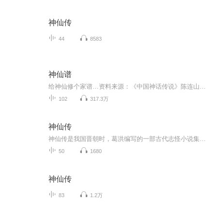
神仙传
44
8583
神仙谱
给神仙修个家谱…资料来源：《中国神话传说》陈连山；《诸神的踪迹》申赋渔；《维基百科》；《中国神话大词典》袁珂；《图说冥界鬼神》殷伟、程建强；《中国妖怪大全》孙见坤；《仙于道：神仙信仰与道家修身》干春松，等等。感谢所有书籍和维基百科词条编...
102
317.3万
神仙传
神仙传是我国晋朝时，葛洪编写的一部古代志怪小说集，里面记载了92位仙人的故事，我们一起来看一看吧。
50
1680
神仙传
83
1.2万