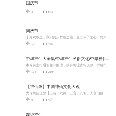
国庆节
3
543
国庆节
十月欢歌里，我们共庆辉煌过往，更以赤子之心，向未来书写滚烫的誓言——这盛世，值得我们以热爱相拥。
10
465
中华神仙大全集/中华神仙民俗文化/中华神仙谱系
本专辑主打通俗趣味解读，摒弃晦涩古籍说教，拆解民间神仙文化。深挖各路神明的凡人过往、成神逆袭之路、三界职权与千年民俗渊源，打破大众固有认知。从家喻户晓的民俗神明，到天庭实权冷门仙神，再到完整的地府体系、流年太岁文化，全方位还原真实鲜活、...
104
2194
【神仙录】中国神仙文化大观
为你囊括道教【三清、六御、三官、八仙、天宫仙位、北极四圣等其他神仙】佛教【三世佛、华严三圣、六观音、四大天王等】民间诸神和阴间诸神的由来和文献资料中的记载，以中华民族悠久的神怪传说文化为主线，运用生动朴实的语言详尽地介绍了我国的神怪传说故事，其涉及从古至今的神怪传说故事，选择典型的进行收录，归类清晰有条理。集趣味性、知识性与文化性于一体。
6
4万
趣说神仙