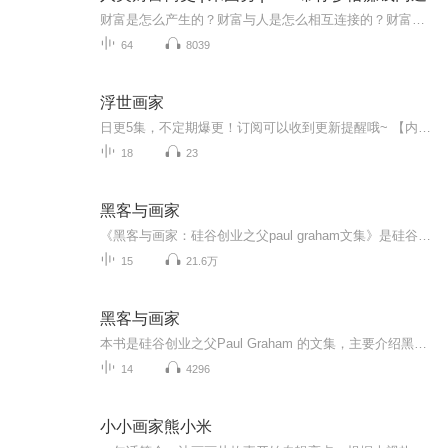
财富是怎么产生的？财富与人是怎么相互连接的？财富的流动有规律吗？财富的本质是什么？我们能从历史中学到哪些致富方法？通透历史，搞懂赚钱逻辑，一本书带你洞察财富规律，发现赚钱机会。李国庆重磅推荐！【内容简介】创造财富的源头，就是人的大脑。拥...
64
8039
浮世画家
日更5集，不定期爆更！订阅可以收到更新提醒哦~ 【内容简介】 《浮世画家》曾获“惠特布莱德文学奖”，是石黒一雄早期的一部名作。战后日本百废待兴，人们积极投身于重建未来中，画家小野看似闲云野鹤的晚年生活却潜伏着一股心灵暗流。为了给小女顺利...
18
23
黑客与画家
《黑客与画家：硅谷创业之父paul graham文集》是硅谷创业之父paul graham 的文集，主要介绍黑客即优秀程序员的爱好和动机，讨论黑客成长、黑客对世界的贡献以及编程语言和黑客工作方法等所有对计算机时代感兴趣的人的一些话题。书中的内容不但有助于了解计...
15
21.6万
黑客与画家
本书是硅谷创业之父Paul Graham 的文集，主要介绍黑客即优秀程序员的爱好和动机，讨论黑客成长、黑客对世界的贡献以及编程语言和黑客工作方法等所有对计算机时代感兴趣的人的一些话题。书中的内容不但有助于了解计算机编程的本质、互联网行业的规则，还会...
14
4296
小小画家熊小米