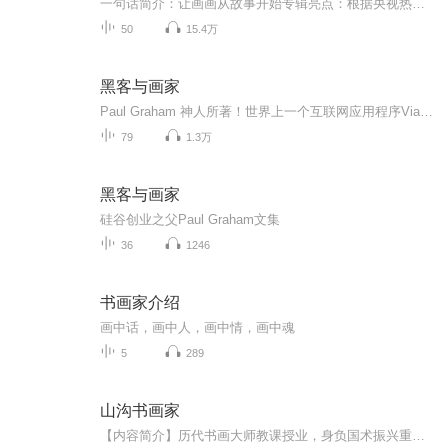
一句话简介：让画画从故事开始专辑亮点：根据央视热播动画《小小画家熊小米》改编。适合谁听：3-6岁儿童专辑完整收录了熊小米第二季《小小画家熊小米》50集动画内容。是陪伴学龄前儿童成长不可缺少的有声读物。主要讲述了热心聪明的熊小米和他的朋友企鹅志...
50
15.4万
黑客与画家
Paul Graham 神人所著！世界上一个互联网应用程序Viaweb开发者 举世公认的互联网创业Paul Graham的文集！ Paul Graham带领我们探究黑客的世界，了解黑客的爱好和动机 Paul Graham旁征博引历史事件，妙笔生花 《黑客与画家》从书名我们都能看...
79
1.3万
黑客与画家
硅谷创业之父Paul Graham文集
36
1246
书画家介绍
画中话，画中人，画中情，画中魂
5
289
山沟书画家
【内容简介】历代书画大师教课授业，身负国术振兴重任。笔法千古不易，失传至今，神人九势重现。山沟无名小辈化身书画大师的传奇人生，将由我来亲自书写！文字版权方：阅文听书【作者/主播简介】作者：忘三川，网络小说作家。主播：晓声点文化传媒【购买须...