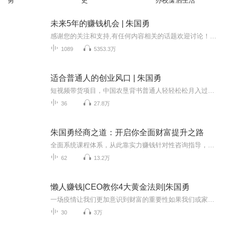
勇
史
办校潇洒生活
未来5年的赚钱机会 | 朱国勇
感谢您的关注和支持,有任何内容相关的话题欢迎讨论！【了解有声版权详情 商务合作请点击上方咨询】
1089
5353.3万
适合普通人的创业风口 | 朱国勇
短视频带货项目，中国农垦背书普通人轻轻松松月入过万添加V辛：17326931834领取项目详情属于你的包装团队 导师：李文娟 中国农科院研究员内容策划：北京大学学士硕士双学位账号运营：千万流量IP操盘手账号数据展示成功案例分享 80后北京宝妈转发短视频15...
36
27.8万
朱国勇经商之道：开启你全面财富提升之路
全面系统课程体系，从此靠实力赚钱针对性咨询指导，私人定制赚钱方案资源对接圈子共享，快速补短板
62
13.2万
懒人赚钱|CEO教你4大黄金法则|朱国勇
一场疫情让我们更加意识到财富的重要性如果我们或家人生病或者失业就不得不面对财务紧缺的危机炸弹有没有“内功心法”能让我们真正学到赚钱的奥义？...
30
3万