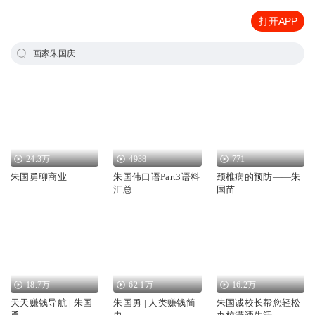
打开APP
画家朱国庆
24.3万
4938
771
朱国勇聊商业
朱国伟口语Part3语料
颈椎病的预防——朱
汇总
国苗
18.7万
62.1万
16.2万
天天赚钱导航 | 朱国
朱国勇 | 人类赚钱简
朱国诚校长帮您轻松