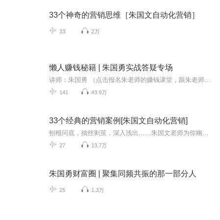
33个神奇的营销思维［朱国文自动化营销］
33
2万
懒人赚钱秘籍 | 朱国勇实战答疑专场
讲师：朱国勇 （点击报名朱老师的赚钱课堂，跟朱老师全面提升赚钱思维）龙杰传媒总裁兼一路听天下创始人前101远程教育网联合创始人（美国纳斯达克上市公司）北大中国企业家板市场营销特聘讲师香港大学整合营销传播学硕士及香港大学校友会终身名誉会长优势...
141
43.9万
33个经典的营销案例[朱国文自动化营销]
刨根问底，抽丝剥茧，深入浅出……朱国文老师为你幽默讲解！
27
13.7万
朱国勇财富圈 | 聚集同频共振的那一部分人
25
1.3万