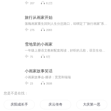
207
8.2万
旅行从画家开始
落魄画家重生回到人生分岔路口，却绑定了“旅行画家”系统——只要踏足未知之地，绘制当地风物，就能获得技能点与传奇素材！从此，他扛起画板，成为路上最疯狂的旅人。在西藏雪山之巅画下日照金山，技能【色彩掌控】瞬间满级；于撒哈拉沙漠勾勒星空，领悟...
275
2083
雪地里的小画家
一年级上册语文教材配套阅读，好听的儿歌，语言生动又有趣，贴合生活，培养儿童语感。
75
9万
小画家故事笑话
小画家故事会-播讲：宽宽和瑞瑞
23
3508
您是不是在找：
庆阳成长手札
庆云传奇
大庆第一恶