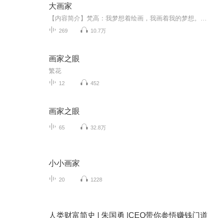
大画家
【内容简介】梵高：我梦想着绘画，我画着我的梦想。方逸：我梦想着绘画，但是您的经历太吓人了。我不画我的梦想，只描绘我内心中激荡的瞬间。马蒂斯：我早已达到技精艺熟,可是如今我在研究自己的表现手段时,似乎觉得自己刚开始学习。方逸：我把技艺拨高到...
269
10.7万
画家之眼
繁花
12
452
画家之眼
65
32.8万
小小画家
20
1228
人类财富简史 | 朱国勇 |CEO带你参悟赚钱门道