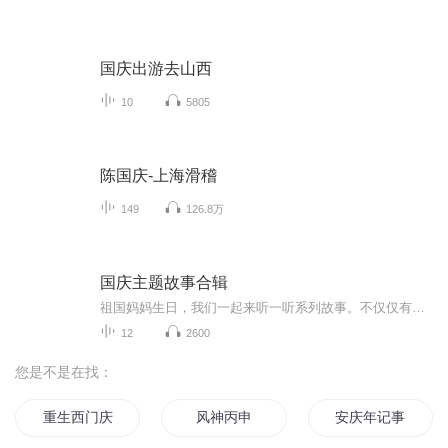
国庆出游去山西
10
5805
陈国庆-上海滑稽
149
126.8万
国庆主题故事合辑
祖国妈妈生日，我们一起来听一听系列故事。不仅仅有《我的祖国》，还有红军故事，也有关于战争的故事，让大家体会到和平年代的不易。
12
2600
您是不是在找：
重生西门庆
风神丙申
安庆年记事