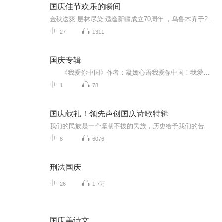
国庆佳节欢乐的瞬间
金秋送爽 层林尽染 适逢新疆成立70周年 ，乌鲁木齐于2025年9月23日迎来党中央和习大大带领的慰问团。新疆各族群众欢欣鼓舞，热烈欢迎。
27
1311
国庆专辑
《我爱你中国》作者：凝嫣心语我爱你中国！我爱你春天蓬勃的秧苗；我爱你秋日金黄的硕果。我爱你中国！我爱你青松气质，我爱你红梅品格！我爱你家乡的甜蔗好像乳汁滋润着我的心窝。我爱你中国，我要把最美的歌儿献给你，我的母亲我的祖国。我爱你中国，我爱...
1
78
国庆献礼！领先声创国庆诗歌特辑
我们的民族是一个坚韧不拔的民族，历史给予我们的苦难都变成了闪着金光的勋章！我们的国家是一个龙腾虎跃的国家，那条巨龙正以不可阻挡之势崛起于神奇的东方！------------------------------------------------值此祖国70周年华诞之际，领先声创以诗歌向祖国献礼！用我们的声音、用我们的热血、用我们的灵魂诵读经典爱国篇章，歌颂我们的祖国！永远繁荣富强！
8
6076
刑法国庆
26
1.7万
国庆美诗文