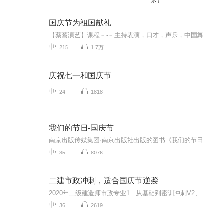
乐）
国庆节为祖国献礼
【蔡蔡演艺】课程﹣-﹣主持表演，口才，声乐，中国舞，民族舞。独特的小舞台，专业的录音棚，每一位同学都能成为优秀的小明星。独特的教学模式，轻松上课，快乐学习！知名主持人，舞蹈家，高级教师任职授课！江南总校：河沟街42号三楼 18545856430江北分校...
215
1.7万
庆祝七一和国庆节
24
1818
我们的节日-国庆节
南京出版传媒集团·南京出版社出版的图书《我们的节日》通过对中国节日文化和节日意义进行深度的挖掘，面向青少年群体构建独具特色的栏目内容，以此丰富春节、元宵节、清明节、端午节、七夕节、中秋节、重阳节等传统节日；六一节、教师节、国庆节等新兴节日的文化内涵和表现形式。促进青少年形成新的节日习俗，提升节日仪式感、认同感。音频作品由金陵朗读者联盟志愿者朗诵，南京音像出版社、金陵图书馆联合制作。
35
8076
二建市政冲刺，适合国庆节逆袭
2020年二级建造师市政专业1、从基础到密训冲刺V2、从精华课程到超压密押V3、0基础同步更新v4、持续更新到2020年考试V5、只要你跟着学让你一次稳拿证V6、渠道超压压题，超压三页纸等独家绝密压题!
36
2619