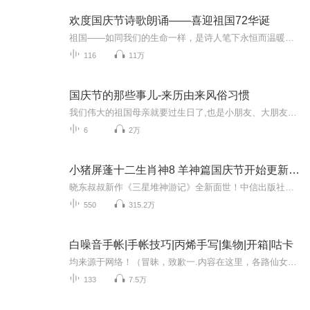
欢度国庆节诗歌朗诵——喜迎祖国72华诞
祖国——如同我们的生命一样，是诗人笔下永恒而温暖的主题。在祖国72周年华诞来临之际，特创建这个诗歌朗诵专辑，诵读经典爱国篇章，和大家一起歌颂祖国，向国庆的献礼！祝愿伟大的祖国繁荣富强，祝愿大家国庆节快乐，度过平安快乐的黄金周假期！
116
11万
国庆节的那些事儿-来历由来风俗习惯
我们伟大的祖国母亲就要过生日了,也是小朋友、大朋友们最喜欢的“国庆小长假”或说“黄金周”还有说”国庆7天乐”的，说法真是不一而足。那么“国庆节”是怎么来的？自古以来国庆节怎么庆贺？新中国国庆节的来历，以及新中国国庆节的庆贺方式又有哪些呢？ ...
6
2万
小猪屏蓬十二生肖神8 羊神篇国庆节开始更新啦！
晓东叔叔新作《三星堆神游记》全新面世！中信出版社出版！京东当当淘宝均有售！点蓝色字收听——《小猪屏蓬爆笑日记2024》《小猪屏蓬爆笑日记2》《小猪屏蓬爆笑日记1》让你笑得喘不上气！《我进故宫当富翁——小猪屏蓬故宫财商笔记》教你成为大富翁！《小...
550
315.2万
白噪音手帐|手帐技巧|丙烯手写|集物|开箱|咕卡
均来源于网络！（冒昧，致歉一.内容在这里，各路仙女可以找到心仪的白噪音手帐、手帐技巧、丙烯手写、集物、开箱和咕卡视频哦～二.更新频率不定期更新，等惊喜叭～（有时候会爆更，主要参考播放量）【持续更新ing】三.非ycyc将在每个视频的介绍处标明四.其...
133
7.5万