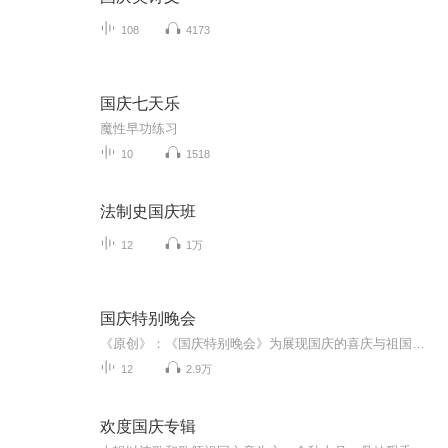
108
4173
国庆七天乐
魔性早功练习
10
1518
法制史国庆班
12
1万
国庆特别晚会
《原创》：《国庆特别晚会》为展现国庆的喜庆与祖国的深情我将以具体的场景切入从清晨升旗的庄严到街头巷尾的欢庆到历史与当下的交融，用优美的笔触传递对祖国的热爱与自豪！用诗歌和情感美文形式，歌颂祖国的繁荣富强，祝人民幸福安康！
12
2.9万
欢度国庆专辑