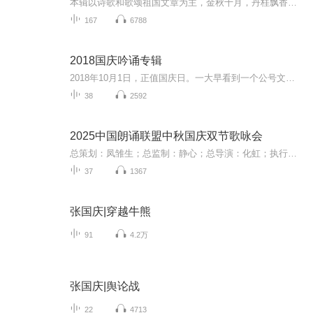
本辑以诗歌和歌颂祖国文章为主，金秋十月，丹桂飘香，在这个充满丰收喜悦的季节里，我们满怀激动和自豪，迎来了中华人民共和国76周年华诞。这不仅是一个庄重的纪念日，更是全体中华儿女共同欢庆的盛大的节日，承载着深厚的民族情感和历史意义.
167
6788
2018国庆吟诵专辑
2018年10月1日，正值国庆日。一大早看到一个公号文章，正是文天祥的《己卯十月一日至燕越五日罹狴犴有感而赋》。当然，彼十一非当今的十一。不过数字的巧合还是让人感触，今天拿来读一读，体味一番历史英杰的民族情怀，恰也当时。 根据诗题来看，这组诗是写于十月一日至十月五日之间，是文天祥被俘之后所作，这些诗作不仅有凛凛正气，更也能看的到他百端交集的复杂情感。另一首于右任先生的《望大陆》，微信公号有称《望乡》，一句“山之上国之殇”荡气回肠，一并兴起拿来读了一读。仓促间多有瑕疵...
38
2592
2025中国朗诵联盟中秋国庆双节歌咏会
总策划：凤雏生；总监制：静心；总导演：化虹；执行总监：莺子；执行导演：橙夏；主持人：静心、化虹、橙夏
37
1367
张国庆|穿越牛熊
91
4.2万
张国庆|舆论战
22
4713