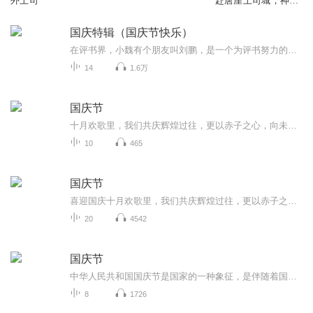
外土司
赴唐崖土司城，神秘
的土司家族正在小说
中复
国庆特辑（国庆节快乐）
在评书界，小魏有个朋友叫刘鹏，是一个为评书努力的小伙子。在2021年国庆期间，他想弄个特辑，便烦劳我给他录个爱国题材的评书小段儿。这种事情，不是特殊情况，小魏一般不会拒绝，也就给其录了一个《鲁迅踢鬼》，等他传完，我再传到我的专辑里。另外，小...
14
1.6万
国庆节
十月欢歌里，我们共庆辉煌过往，更以赤子之心，向未来书写滚烫的誓言——这盛世，值得我们以热爱相拥。
10
465
国庆节
喜迎国庆十月欢歌里，我们共庆辉煌过往，更以赤子之心，向未来书写滚烫的誓言——这盛世，值得我们以热爱相拥。
20
4542
国庆节
中华人民共和国国庆节是国家的一种象征，是伴随着国家的出现而出现的。让我们用诗歌朗诵歌颂祖国的繁荣富强，国泰民安。
8
1726