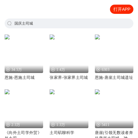
打开APP
国庆土司城
34.5万
1.4万
6303
恩施-恩施土司城
张家界-张家界土司城
恩施-唐崖土司城遗址
2.3万
1.3万
5411
《向外土司学外贸》
土司矶聊科学
唐崖(引领无数读者奔