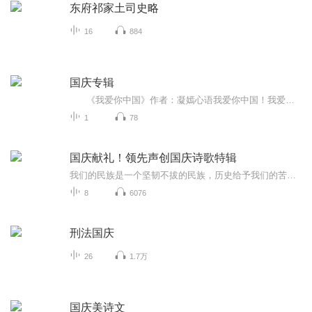
东府祁家土司史略
16
884
国庆专辑
《我爱你中国》作者：凝嫣心语我爱你中国！我爱你春天蓬勃的秧苗；我爱你秋日金黄的硕果。我爱你中国！我爱你青松气质，我爱你红梅品格！我爱你家乡的甜蔗好像乳汁滋润着我的心窝。我爱你中国，我要把最美的歌儿献给你，我的母亲我的祖国。我爱你中国，我爱...
1
78
国庆献礼！领先声创国庆诗歌特辑
我们的民族是一个坚韧不拔的民族，历史给予我们的苦难都变成了闪着金光的勋章！我们的国家是一个龙腾虎跃的国家，那条巨龙正以不可阻挡之势崛起于神奇的东方！------------------------------------------------值此祖国70周年华诞之际，领先声创以诗歌向祖国献礼！用我们的声音、用我们的热血、用我们的灵魂诵读经典爱国篇章，歌颂我们的祖国！永远繁荣富强！
8
6076
刑法国庆
26
1.7万
国庆美诗文