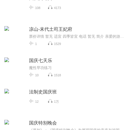
108
4173
凉山-末代土司王妃府
票价详情 暂无 适宜 四季皆宜 电话 暂无 简介 亲爱的游客，接下来我要带您参观一下末代土司王妃府，末代土司王妃府有什么特点呢，一起了解一下吧。末代土司王妃府是末代左所土司汉族夫人肖淑明的居所。而土司夫人肖淑明，是女儿国的传奇人物，被称作“摩梭...
1
1529
国庆七天乐
魔性早功练习
10
1518
法制史国庆班
12
1万
国庆特别晚会