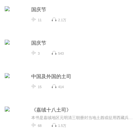
国庆节
11
2.1万
国庆节
3
543
中国及外国的土司
15
414
《嘉绒十八土司》
本书是嘉绒地区元明清三朝册封当地土酋或征用西藏兵团来其地治乱、留守统领的18个土司历史沿革、形成存在状况的介绍。
68
1.5万