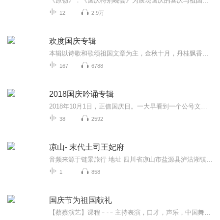
《原创》：《国庆特别晚会》为展现国庆的喜庆与祖国的深情我将以具体的场景切入从清晨升旗的庄严到街头巷尾的欢庆到历史与当下的交融，用优美的笔触传递对祖国的热爱与自豪！用诗歌和情感美文形式，歌颂祖国的繁荣富强，祝人民幸福安康！
12
2.9万
欢度国庆专辑
本辑以诗歌和歌颂祖国文章为主，金秋十月，丹桂飘香，在这个充满丰收喜悦的季节里，我们满怀激动和自豪，迎来了中华人民共和国76周年华诞。这不仅是一个庄重的纪念日，更是全体中华儿女共同欢庆的盛大的节日，承载着深厚的民族情感和历史意义.
167
6788
2018国庆吟诵专辑
2018年10月1日，正值国庆日。一大早看到一个公号文章，正是文天祥的《己卯十月一日至燕越五日罹狴犴有感而赋》。当然，彼十一非当今的十一。不过数字的巧合还是让人感触，今天拿来读一读，体味一番历史英杰的民族情怀，恰也当时。 根据诗题来看，这组诗是写于十月一日至十月五日之间，是文天祥被俘之后所作，这些诗作不仅有凛凛正气，更也能看的到他百端交集的复杂情感。另一首于右任先生的《望大陆》，微信公号有称《望乡》，一句“山之上国之殇”荡气回肠，一并兴起拿来读了一读。仓促间多有瑕疵...
38
2592
凉山- 末代土司王妃府
音频来源于链景旅行 地址 四川省凉山市盐源县泸沽湖镇 票价描述 暂无 开放时间 8:00~18:00 乘车信息 暂无
1
858
国庆节为祖国献礼
【蔡蔡演艺】课程﹣-﹣主持表演，口才，声乐，中国舞，民族舞。独特的小舞台，专业的录音棚，每一位同学都能成为优秀的小明星。独特的教学模式，轻松上课，快乐学习！知名主持人，舞蹈家，高级教师任职授课！江南总校：河沟街42号三楼 18545856430江北分校...