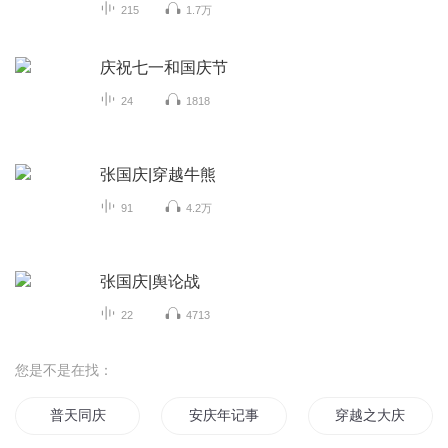
215
1.7万
庆祝七一和国庆节
24
1818
张国庆|穿越牛熊
91
4.2万
张国庆|舆论战
22
4713
您是不是在找：
普天同庆
安庆年记事
穿越之大庆帝国