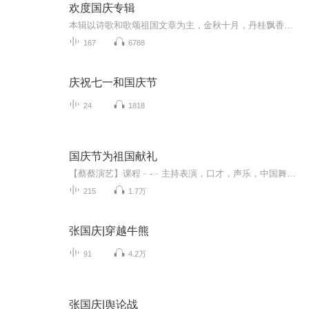
欢度国庆专辑
本辑以诗歌和歌颂祖国文章为主，金秋十月，丹桂飘香，在这个充满丰收喜悦的季节里，我们满怀激动和自豪，迎来了中华人民共和国76周年华诞。这不仅是一个庄重的纪念日，更是全体中华儿女共同欢庆的盛大的节日，承载着深厚的民族情感和历史意义.
167
6788
庆祝七一和国庆节
24
1818
国庆节为祖国献礼
【蔡蔡演艺】课程﹣-﹣主持表演，口才，声乐，中国舞，民族舞。独特的小舞台，专业的录音棚，每一位同学都能成为优秀的小明星。独特的教学模式，轻松上课，快乐学习！知名主持人，舞蹈家，高级教师任职授课！江南总校：河沟街42号三楼 18545856430江北分校...
215
1.7万
张国庆|穿越牛熊
91
4.2万
张国庆|舆论战