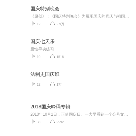
国庆特别晚会
《原创》：《国庆特别晚会》为展现国庆的喜庆与祖国的深情我将以具体的场景切入从清晨升旗的庄严到街头巷尾的欢庆到历史与当下的交融，用优美的笔触传递对祖国的热爱与自豪！用诗歌和情感美文形式，歌颂祖国的繁荣富强，祝人民幸福安康！
12
2.9万
国庆七天乐
魔性早功练习
10
1518
法制史国庆班
12
1万
2018国庆吟诵专辑
2018年10月1日，正值国庆日。一大早看到一个公号文章，正是文天祥的《己卯十月一日至燕越五日罹狴犴有感而赋》。当然，彼十一非当今的十一。不过数字的巧合还是让人感触，今天拿来读一读，体味一番历史英杰的民族情怀，恰也当时。 根据诗题来看，这组诗是写于十月一日至十月五日之间，是文天祥被俘之后所作，这些诗作不仅有凛凛正气，更也能看的到他百端交集的复杂情感。另一首于右任先生的《望大陆》，微信公号有称《望乡》，一句“山之上国之殇”荡气回肠，一并兴起拿来读了一读。仓促间多有瑕疵...
38
2592