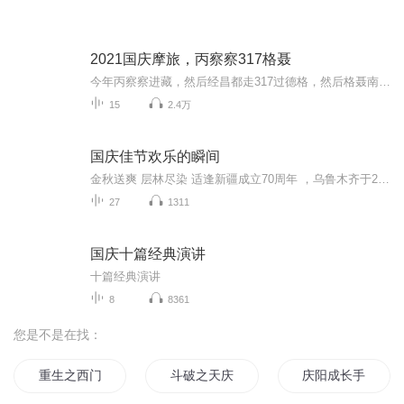
2021国庆摩旅，丙察察317格聂
今年丙察察进藏，然后经昌都走317过德格，然后格聂南线，最后沙溪古镇收尾。
15
2.4万
国庆佳节欢乐的瞬间
金秋送爽 层林尽染 适逢新疆成立70周年 ，乌鲁木齐于2025年9月23日迎来党中央和习大大带领的慰问团。新疆各族群众欢欣鼓舞，热烈欢迎。
27
1311
国庆十篇经典演讲
十篇经典演讲
8
8361
您是不是在找：
重生之西门庆
斗破之天庆焰火
庆阳成长手札