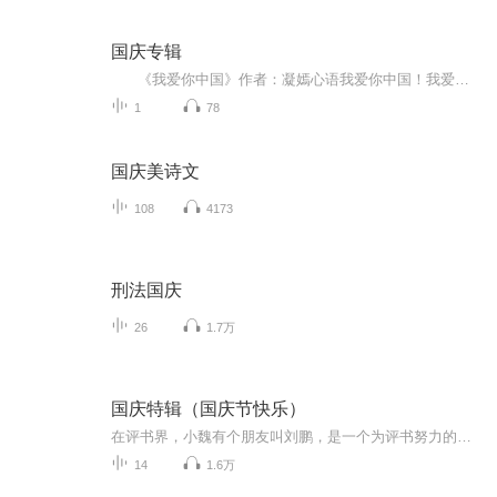
国庆专辑
《我爱你中国》作者：凝嫣心语我爱你中国！我爱你春天蓬勃的秧苗；我爱你秋日金黄的硕果。我爱你中国！我爱你青松气质，我爱你红梅品格！我爱你家乡的甜蔗好像乳汁滋润着我的心窝。我爱你中国，我要把最美的歌儿献给你，我的母亲我的祖国。我爱你中国，我爱...
1
78
国庆美诗文
108
4173
刑法国庆
26
1.7万
国庆特辑（国庆节快乐）
在评书界，小魏有个朋友叫刘鹏，是一个为评书努力的小伙子。在2021年国庆期间，他想弄个特辑，便烦劳我给他录个爱国题材的评书小段儿。这种事情，不是特殊情况，小魏一般不会拒绝，也就给其录了一个《鲁迅踢鬼》，等他传完，我再传到我的专辑里。另外，小...
14
1.6万