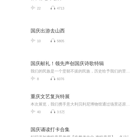
22
4713
国庆出游去山西
10
5805
国庆献礼！领先声创国庆诗歌特辑
我们的民族是一个坚韧不拔的民族，历史给予我们的苦难都变成了闪着金光的勋章！我们的国家是一个龙腾虎跃的国家，那条巨龙正以不可阻挡之势崛起于神奇的东方！------------------------------------------------值此祖国70周年华诞之际，领先声创以诗歌向祖国献礼！用我们的声音、用我们的热血、用我们的灵魂诵读经典爱国篇章，歌颂我们的祖国！永远繁荣富强！
8
6076
重庆文艺复兴特展
本次展览，我们携手意大利贝利尼博物馆通过场景还原的方式，为重庆观众带来百余件艺术真迹，传承并回望文艺复兴时期的伟大精神，致敬经典。此专辑为本次展览的语音导览专辑，中文主讲人古阳，英文主讲人何梅菁。策展人：路易吉·贝利尼，沈其斌时间：2019年4月26~8月8日地点：重庆美术馆（渝中区临江路1号国泰艺术中心）
40
3.5万
国庆诵读打卡合集