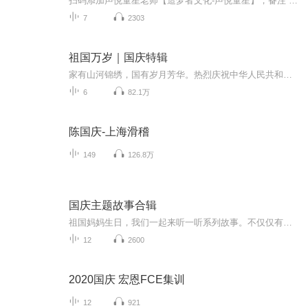
扫码添加声悦童星老师【造梦者文化-声悦童星】，备注“诵读打卡”报名，已添加好友的，直接发送“诵读打卡”报名，报名成功后进入社群。
7
2303
祖国万岁｜国庆特辑
家有山河锦绣，国有岁月芳华。热烈庆祝中华人民共和国成立73周年！
6
82.1万
陈国庆-上海滑稽
149
126.8万
国庆主题故事合辑
祖国妈妈生日，我们一起来听一听系列故事。不仅仅有《我的祖国》，还有红军故事，也有关于战争的故事，让大家体会到和平年代的不易。
12
2600
2020国庆 宏恩FCE集训
12
921