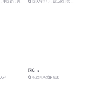
，中国古代的家
国庆特辑16：魏迅化口技 二
胡 东方红+一般唱法和原生态
国庆节
庆课
祝福你亲爱的祖国