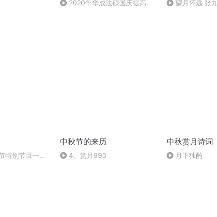
）
2020年华成法硕国庆提高班
望月怀远 张
刑法陈 (26)
诵）
中秋节的来历
中秋赏月诗词
秋节特别节目—夏
4、赏月990
月下独酌