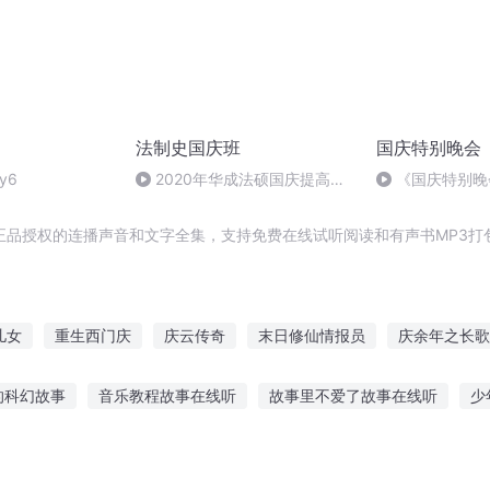
法制史国庆班
国庆特别晚会
y6
2020年华成法硕国庆提高班
《国庆特别晚
法制史马志冰 (12)
正品授权的连播声音和文字全集，支持免费在线试听阅读和有声书MP3打
儿女
重生西门庆
庆云传奇
末日修仙情报员
庆余年之长歌
复与报应
没事报报仇
安庆年记事
重生好人有好报
穿越之
的科幻故事
音乐教程故事在线听
故事里不爱了故事在线听
少
事给小朋友听一听
绝世恶魔故事在线听
听图讲个故事怎么画