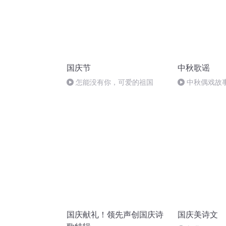
国庆节
中秋歌谣
怎能没有你，可爱的祖国
中秋偶戏故
婷；曲/唱：赵
国庆献礼！领先声创国庆诗
国庆美诗文