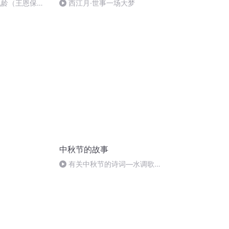
九龄（王恩保吟
西江月·世事一场大梦
中秋节的故事
有关中秋节的诗词―水调歌
头.明月几时有