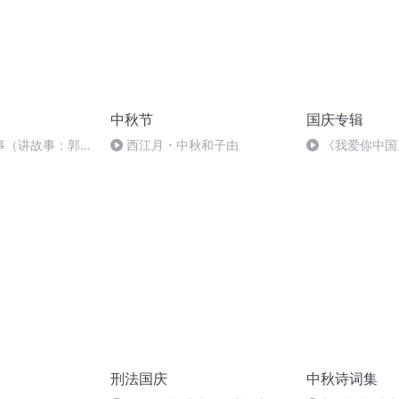
中秋节
国庆专辑
事（讲故事：郭
西江月・中秋和子由
《我爱你中国
静）
刑法国庆
中秋诗词集