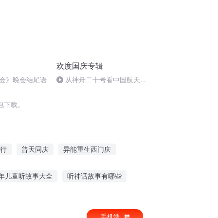
欢度国庆专辑
会》晚会结尾语
从神舟二十号看中国航天
的“隐形实力”
包下载。
行
普天同庆
异能重生西门庆
大庆帝国
一人有庆
大庆皇太子
年儿童听故事大全
听神话故事有哪些
听英雄后人讲的故事
怀孕滑倒故事在线听
手机端