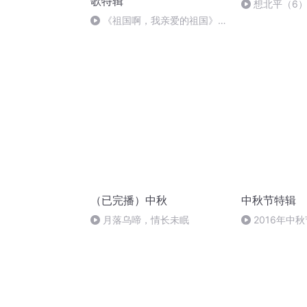
歌特辑
想北平（6
《祖国啊，我亲爱的祖国》温
婉
（已完播）中秋
中秋节特辑
月落乌啼，情长未眠
2016年中
雨品诗成品