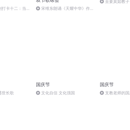
双节歌咏会
至要莫如教子
规家训
列打卡十二：当阳
宋维东朗诵《天耀中华》作
者：碑林路人
国庆节
国庆节
盛世长歌
文化自信 文化强国
支教老师的国