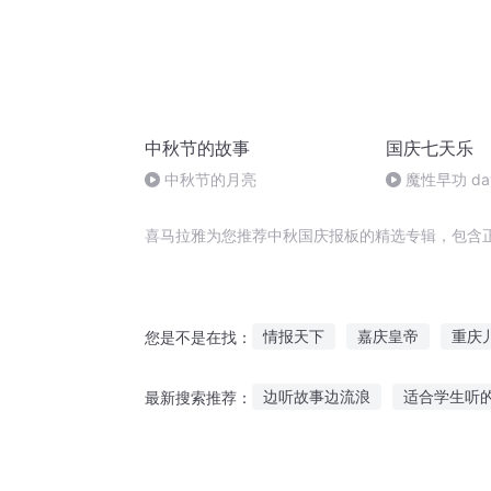
中秋节的故事
国庆七天乐
中秋节的月亮
魔性早功 da
喜马拉雅为您推荐中秋国庆报板的精选专辑，包含
情报天下
嘉庆皇帝
重庆
您是不是在找：
大庆第一恶
庆元纪年
报
边听故事边流浪
适合学生听
最新搜索推荐：
庆阳成长手札
重生之西门庆
言情小说故事听长篇
讲个故