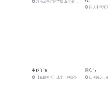
结）
浑南区朝鲜族学校 五年级 孙
多永
国庆中秋系
桥
中秋闲谭
国庆节
【直播回听】速来！神曲都会
山河共庆，
唱