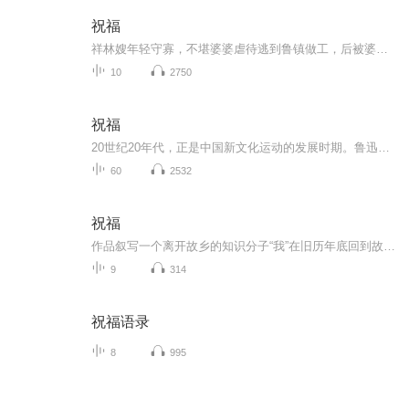
祝福
祥林嫂年轻守寡，不堪婆婆虐待逃到鲁镇做工，后被婆婆强行抓回卖给贺老六。她努力抗争却无奈顺从，与贺老六生活后有了儿子阿毛。然而，贺老六病故，阿毛被狼吃掉，祥林嫂再次陷入绝境，又回到鲁镇。但此时的她已被视为不祥之人，最终在别人的祝福声中孤独...
10
2750
祝福
20世纪20年代，正是中国新文化运动的发展时期。鲁迅以极大的热情欢呼辛亥革命的爆发，可是不久他看到辛亥革命以后，帝制政权虽被推翻，但取而代之的却是地主阶级的军阀官僚的统治，封建社会的基础并没有彻底摧毁，中国的广大人民，尤其是农民，他们过着饥寒交迫的生活，宗法观念、封建礼教仍然是压在人民头上的精神枷锁。在这种社会背景下，在个人对社会的责任感驱使下，1924年2月7日鲁迅先生创作了这篇小说。 1.《祝福》的主题在于揭露“四权”（政权、族权、 神权、夫权）对中国妇女的迫害。...
60
2532
祝福
作品叙写一个离开故乡的知识分子“我”在旧历年底回到故乡后寄寓在本家四叔(鲁四老爷)家里准备过“祝福”时，见证了四叔家先前的女仆祥林嫂瘁死的悲剧。该小说通过描述祥林嫂悲剧的一生，表现了作者对受压迫妇女的同情及对封建思想封建礼教的无情揭露。也...
9
314
祝福语录
8
995