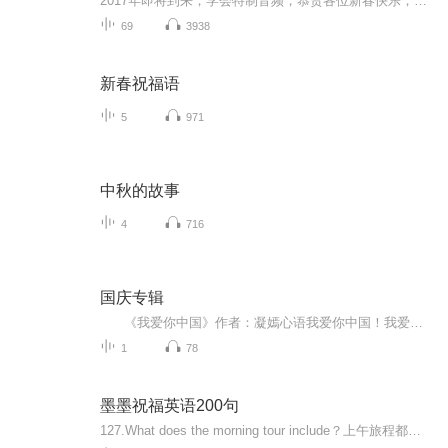
2017年即将到来，学会特制音频，恭贺各位新春快乐，吉祥如意！
69
3938
新春祝福语
5
971
中秋的故事
4
716
国庆专辑
《我爱你中国》作者：凝嫣心语我爱你中国！我爱你春天蓬勃的秧苗；我爱你秋日金黄的硕果。我爱你中国！我爱你青松气质，我爱你红梅品格！我爱你家乡的甜蔗好像乳汁滋润着我的心窝。我爱你中国，我要把最美的歌儿献给你，我的母亲我的祖国。我爱你中国，我爱...
1
78
墨墨祝福英语200句
127.What does the morning tour include？上午旅程都包括什么？128.A tour of the city.在市内观光。