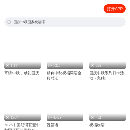
打开APP
国庆中秋国家祝福语
1.1万
1325
635
寄情中秋，献礼国庆
精典中秋祝福词语金
国庆中秋系列打卡活
典总汇
动（完结）
1367
4.4万
462
2025中国朗诵联盟中
祝福语
祝福物语