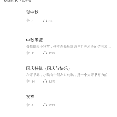
秋国庆双节歌咏会
贺中秋
3
849
中秋闲谭
每每提起中秋节，便不自觉地默诵与月亮相关的诗句和故事来，因为中秋节里还有一个与月亮相关的美丽的传说呢！ 美丽的嫦娥姑娘和可爱的小玉兔就在月亮的广寒宫里住着，特别是在中秋节这天晚上，当一轮满月悄悄的挂在天边时，在广寒宫里、美丽的嫦娥姑娘抱着可爱的小玉兔就开活动起来，当我们与家人一起围聚在丰盛的晚餐桌旁、吃着丰盛的水果和共享月饼美食、不经意间抬头仰望天上的满月时，有眼亮的小朋友就会大叫起来：”哦，天哪，我看到月亮里面的嫦娥姐姐了，她还抱着个可爱的小兔兔和大家打招呼呢“！..… 中秋的传说和故事、闲谭古今梦落花，一起嗨聊吧...
11
1225
国庆特辑（国庆节快乐）
在评书界，小魏有个朋友叫刘鹏，是一个为评书努力的小伙子。在2021年国庆期间，他想弄个特辑，便烦劳我给他录个爱国题材的评书小段儿。这种事情，不是特殊情况，小魏一般不会拒绝，也就给其录了一个《鲁迅踢鬼》，等他传完，我再传到我的专辑里。另外，小...
14
1.6万
祝福
4
2213