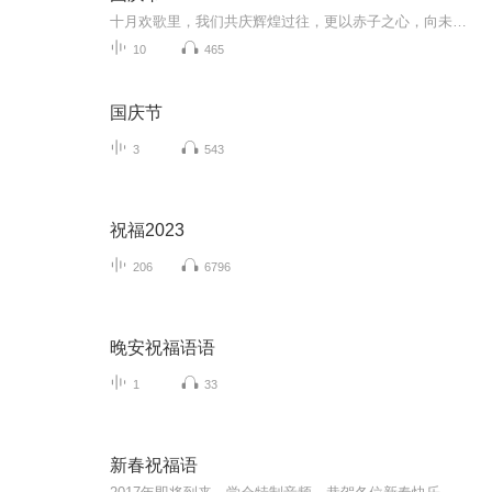
十月欢歌里，我们共庆辉煌过往，更以赤子之心，向未来书写滚烫的誓言——这盛世，值得我们以热爱相拥。
10
465
国庆节
3
543
祝福2023
206
6796
晚安祝福语语
1
33
新春祝福语