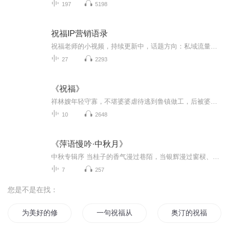
197
5198
祝福IP营销语录
祝福老师的小视频，持续更新中，话题方向：私域流量、IP打造、内容营销、微信生态营销、IP营销！
27
2293
《祝福》
祥林嫂年轻守寡，不堪婆婆虐待逃到鲁镇做工，后被婆婆强行抓回卖给贺老六。她努力抗争却无奈顺从，与贺老六生活后有了儿子阿毛。然而，贺老六病故，阿毛被狼吃掉，祥林嫂再次陷入绝境，又回到鲁镇。但此时的她已被视为不祥之人，最终在别人的祝福声中孤独...
10
2648
《萍语慢吟·中秋月》
中秋专辑序 当桂子的香气漫过巷陌，当银辉漫过窗棂、轻覆案头书卷，我们便知，那轮牵动了千年心绪的中秋月，又将悬于夜幕之上。中秋从不是单纯的时序标记，它是“每逢佳节倍思亲”的绵长惦念，是圆桌旁灯火可亲的团圆暖意，是跨越山海仍能共赏的那片澄澈月...
7
257
您是不是在找：
为美好的修真献上祝福
一句祝福从此不见
奥汀的祝福