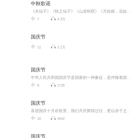
中秋歌谣
《水仙子》《秋之仙子》《山居秋暝》《月姑娘，花姑娘》《月儿圆圆》《秋风吹吹》
7
4.3万
国庆节
11
2.1万
国庆节
中华人民共和国国庆节是国家的一种象征，是伴随着国家的出现而出现的。让我们用诗歌朗诵歌颂祖国的繁荣富强，国泰民安。
8
1726
国庆节
喜迎国庆十月欢歌里，我们共庆辉煌过往，更以赤子之心，向未来书写滚烫的誓言——这盛世，值得我们以热爱相拥。
20
4542
国庆节