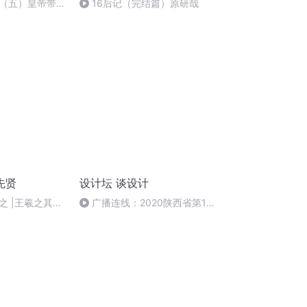
（五）皇帝带它
16后记（完结篇）原研哉
舍弃王府
先贤
设计坛 谈设计
之 |王羲之其友
广播连线：2020陕西省第11
总览
届室内设计大赛