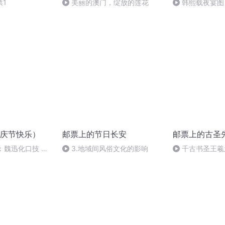
1
美丽的澳门，绽放的莲花
韩熙载夜宴图
出宫，画家为它
庆节快乐）
邮票上的节日长安
邮票上的古圣
：魏迅化口技 二
3.地域间风俗文化的影响
千古书圣王羲
般唱法和原生态
及书法题材邮票