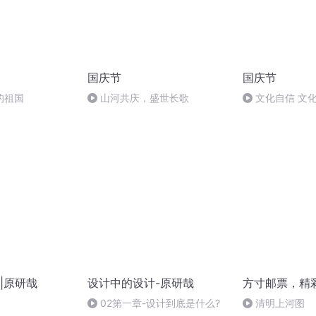
国庆节
国庆节
的祖国
山河共庆，盛世长歌
文化自信 文
|原研哉
设计中的设计-原研哉
方寸邮票，精
02第一章-设计到底是什么?
清明上河图