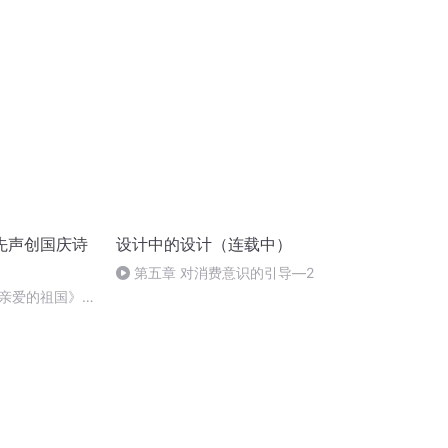
修设计你喜欢吗？
先声创国庆诗
设计中的设计（连载中）
第五章 对消费意识的引导―2
亲爱的祖国》温