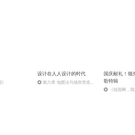
设计在人人设计的时代
国庆献礼！领
歌特辑
国》
第六章 地图法与场所营造
（事情的视觉呈现和形态呈现）
《祖国啊，我
婉