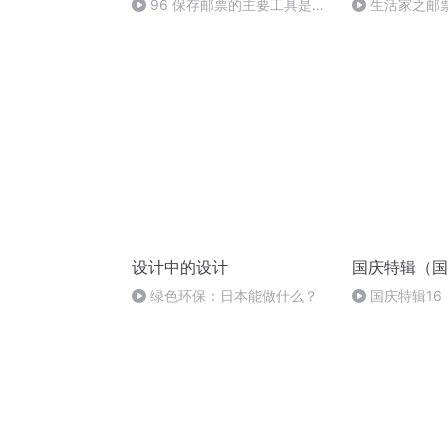
96 保存邮票的主要工具是什
生活家之邮票
么？（完）
设计中的设计
国庆特辑（国
绿色环保：日本能做什么？
国庆特辑16
胡 东方红+一