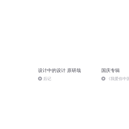
设计中的设计 原研哉
国庆专辑
后记
《我爱你中