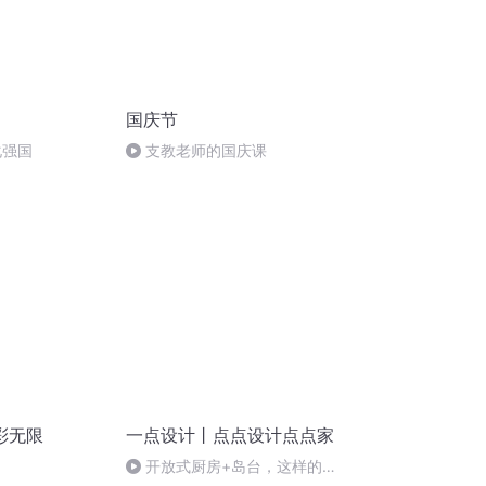
国庆节
化强国
支教老师的国庆课
彩无限
一点设计丨点点设计点点家
开放式厨房+岛台，这样的装