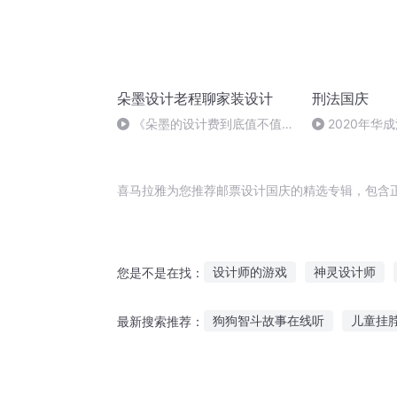
朵墨设计老程聊家装设计
刑法国庆
《朵墨的设计费到底值不值，
2020年华
您说了算》
刑法陈 (26)
喜马拉雅为您推荐邮票设计国庆的精选专辑，包含
设计师的游戏
神灵设计师
您是不是在找：
设计者学会
异世设计师
狗狗智斗故事在线听
儿童挂
最新搜索推荐：
叫我设计师
大明帝国设计师
兔子王故事在线听
水浒传讲