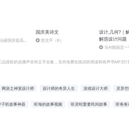
国庆美诗文
设计,几何?｜
解惑设计问题
成法硕国庆提高班
想北平（6）
当AI能搞定
么？对谈设计师
正品授权的连播声音和文字全集，支持免费在线试听阅读和有声书MP3打
网游之神宠设计师
设计师的奇异人生
游戏设计大师
灵异空
重生之最强设计师
爱的设计学
全能设计师
超能设计师
大
脖子听故事神器
听海的故事视频
听灵蛇娶妻民间故事
听爸爸
设计天王
故事听
听小说短篇搞笑故事大全
大班睡觉听的睡前故事
听树