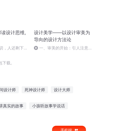
解读设计思维,
设计美学——以设计审美为
导向的设计方法论
一切，人还剩下什
一、审美的开始：引人注意的
蔡裕安（下）
对象
包下载。
间设计师
死神设计师
设计大师
设计师
恶梦设计师
生命设计师
讲真实的故事
小孩听故事学说话
哥讲故事在线听全集
玩气泡听故事怎么玩
手机端