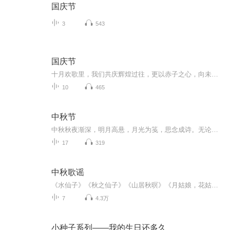
国庆节
3
543
国庆节
十月欢歌里，我们共庆辉煌过往，更以赤子之心，向未来书写滚烫的誓言——这盛世，值得我们以热爱相拥。
10
465
中秋节
中秋秋夜渐深，明月高悬，月光为笺，思念成诗。无论天涯咫尺，此刻共沐清辉，团圆与守望，都化作心底最暖的灯火。
17
319
中秋歌谣
《水仙子》《秋之仙子》《山居秋暝》《月姑娘，花姑娘》《月儿圆圆》《秋风吹吹》
7
4.3万
小种子系列——我的生日还多久