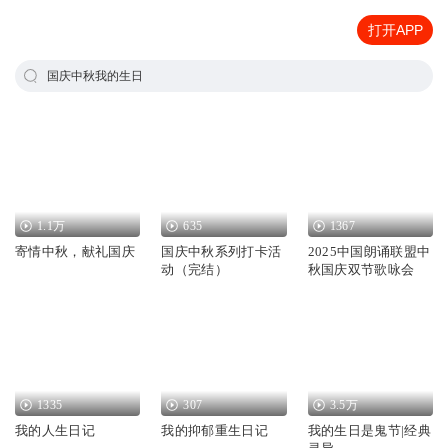
打开APP
国庆中秋我的生日
1.1万
635
1367
寄情中秋，献礼国庆
国庆中秋系列打卡活
2025中国朗诵联盟中
动（完结）
秋国庆双节歌咏会
1335
307
3.5万
我的人生日记
我的抑郁重生日记
我的生日是鬼节|经典