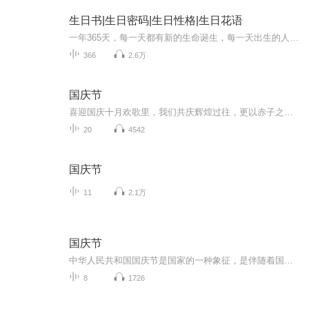
生日书|生日密码|生日性格|生日花语
一年365天，每一天都有新的生命诞生，每一天出生的人又都有着独特的性格个性，不同生日的人都会有着不同的命运，为此，让我们查阅您的生日算命书，看看你的生日书都为您展示了怎样一个精彩的世界！365星座生日书算命法源自西方，又被称作365生日书，采用的...
366
2.6万
国庆节
喜迎国庆十月欢歌里，我们共庆辉煌过往，更以赤子之心，向未来书写滚烫的誓言——这盛世，值得我们以热爱相拥。
20
4542
国庆节
11
2.1万
国庆节
中华人民共和国国庆节是国家的一种象征，是伴随着国家的出现而出现的。让我们用诗歌朗诵歌颂祖国的繁荣富强，国泰民安。
8
1726