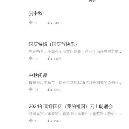
灵异
贺中秋
3
849
国庆特辑（国庆节快乐）
在评书界，小魏有个朋友叫刘鹏，是一个为评书努力的小伙子。在2021年国庆期间，他想弄个特辑，便烦劳我给他录个爱国题材的评书小段儿。这种事情，不是特殊情况，小魏一般不会拒绝，也就给其录了一个《鲁迅踢鬼》，等他传完，我再传到我的专辑里。另外，小...
14
1.6万
中秋闲谭
每每提起中秋节，便不自觉地默诵与月亮相关的诗句和故事来，因为中秋节里还有一个与月亮相关的美丽的传说呢！ 美丽的嫦娥姑娘和可爱的小玉兔就在月亮的广寒宫里住着，特别是在中秋节这天晚上，当一轮满月悄悄的挂在天边时，在广寒宫里、美丽的嫦娥姑娘抱着可爱的小玉兔就开活动起来，当我们与家人一起围聚在丰盛的晚餐桌旁、吃着丰盛的水果和共享月饼美食、不经意间抬头仰望天上的满月时，有眼亮的小朋友就会大叫起来：”哦，天哪，我看到月亮里面的嫦娥姐姐了，她还抱着个可爱的小兔兔和大家打招呼呢“！..… 中秋的传说和故事、闲谭古今梦落花，一起嗨聊吧...
11
1225
2024年喜迎国庆《我的祖国》云上朗诵会
特邀嘉宾：宋春霞；总策划：凤雏生；总监制：静心；总导演：化虹；执行总监：莺子；主持人：静心 化虹
48
1969