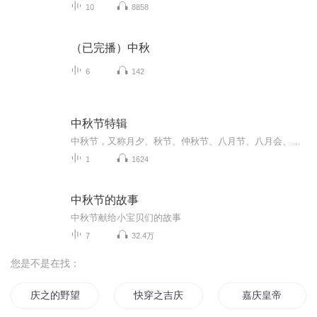
10
8858
（已完播）中秋
6
142
中秋节特辑
中秋节，又称月夕、秋节、仲秋节、八月节、八月会、追月节、玩月节、拜月节、女儿节或团圆节，是流行于中国众多民族与汉字文化圈诸国的传统文化节日，时在农历八月十五；因其恰值三秋之半，故名，也有些地方将中秋节定在八月十六。[1-2] 中秋节始于唐朝...
1
1624
中秋节的故事
中秋节献给小宝贝们的故事
7
32.4万
您是不是在找：
庆之的野望
快穿之吉庆有余
嘉庆皇帝