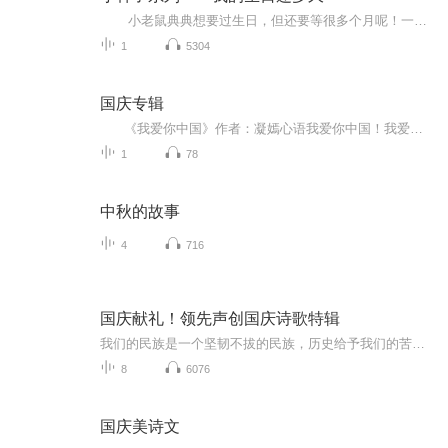
小老鼠典典想要过生日，但还要等很多个月呢！一年的时间很长，不过只要我们留意，就会发现每个月都有让人开心的事情，典典妈妈更是为典典的生日准备了许多惊喜。每个月妈妈都邀请一位神秘嘉宾来到家里，一共12位，最后一起为典典庆祝生日。每位嘉宾都有特殊的造型哦！ 这是一本【层次书】，随着书页的翻动，12个数字逐步显现，12位客人也逐个登场。 这本书不仅让孩子对12个数字和一年中的12个月份有初步的感知，而且让他们体会到一年中的惊喜...
1
5304
国庆专辑
《我爱你中国》作者：凝嫣心语我爱你中国！我爱你春天蓬勃的秧苗；我爱你秋日金黄的硕果。我爱你中国！我爱你青松气质，我爱你红梅品格！我爱你家乡的甜蔗好像乳汁滋润着我的心窝。我爱你中国，我要把最美的歌儿献给你，我的母亲我的祖国。我爱你中国，我爱...
1
78
中秋的故事
4
716
国庆献礼！领先声创国庆诗歌特辑
我们的民族是一个坚韧不拔的民族，历史给予我们的苦难都变成了闪着金光的勋章！我们的国家是一个龙腾虎跃的国家，那条巨龙正以不可阻挡之势崛起于神奇的东方！------------------------------------------------值此祖国70周年华诞之际，领先声创以诗歌向祖国献礼！用我们的声音、用我们的热血、用我们的灵魂诵读经典爱国篇章，歌颂我们的祖国！永远繁荣富强！
8
6076
国庆美诗文