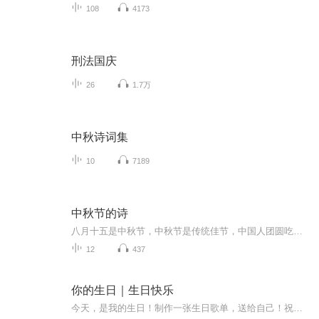
108
4173
刑法国庆
26
1.7万
中秋诗词集
10
7189
中秋节的诗
八月十五是中秋节，中秋节是传统佳节，中国人团圆吃月饼的日子，这个节日自古就有，所以留下了不少关于中秋节的诗
12
437
你的生日｜生日快乐
今天，是我的生日！制作一张生日歌单，送给自己！祝自己生日快乐！也祝愿所有善良的人，都永远快乐！