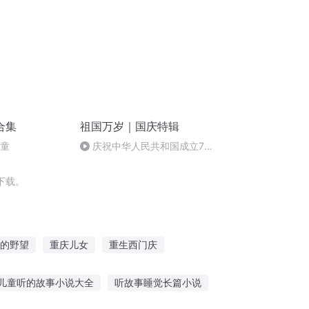
合集
祖国万岁｜国庆特辑
儿童
庆祝中华人民共和国成立73
周年 天安门广场举行升国旗仪式
下载。
的野望
重庆儿女
重生西门庆
越之大庆帝国
庆元纪年
安庆年记事
儿童听的故事小说大全
听故事睡觉长篇小说