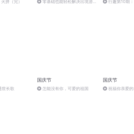
4 火拼（完）
零基础也能轻松解决出境游突
行趣第10期：
发状况（下）
国家的文明
国庆节
国庆节
盛世长歌
怎能没有你，可爱的祖国
祝福你亲爱的