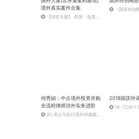
国外大案|世界重案档案馆|
国庆特别晚会
境外真实案件合集
《国庆特别
【惊世大案】 美国・选美小
皇后谋杀案圣诞夜惨死在地下室
何秀娟：中企境外投资并购
2018国庆吟
全流程律师涉外实务进阶
18《己卯
日罹狴犴有感而
90.承认与执行境外仲裁裁决
文天祥 自由吟
的实务问题