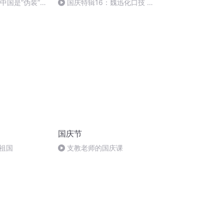
中国是“伪装”成
国庆特辑16：魏迅化口技 二
胡 东方红+一般唱法和原生态
国庆节
祖国
支教老师的国庆课