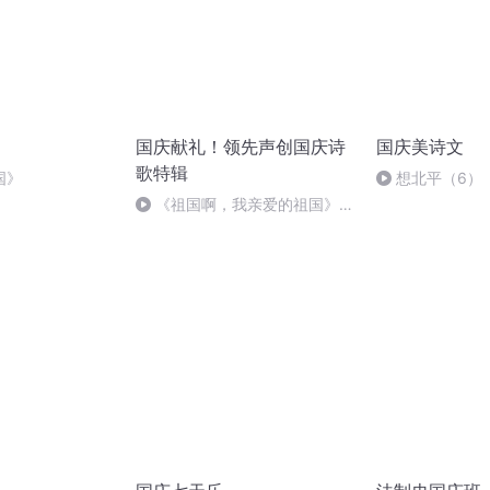
国庆献礼！领先声创国庆诗
国庆美诗文
歌特辑
国》
想北平（6）
《祖国啊，我亲爱的祖国》温
婉