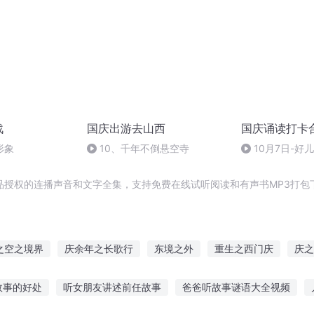
战
国庆出游去山西
国庆诵读打卡
形象
10、千年不倒悬空寺
10月7日-好
品授权的连播声音和文字全集，支持免费在线试听阅读和有声书MP3打包
之空之境界
庆余年之长歌行
东境之外
重生之西门庆
庆之
庆阳成长手札
境外骑士
异能重生西门庆
嘉庆皇帝
穿
故事的好处
听女朋友讲述前任故事
爸爸听故事谜语大全视频