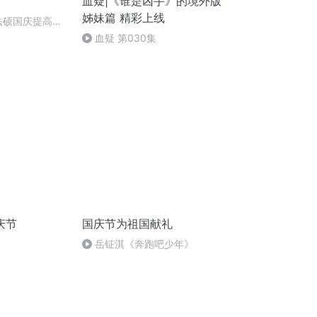
血疑|《谁是凶手》的境外版
姊妹篇 精彩上线
成法硕国庆提高班
)
血疑 第030集
庆节
国庆节为祖国献礼
岳钲淇《奔跑吧少年》