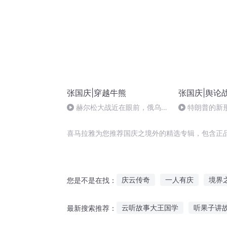
张国庆|穿越牛熊
张国庆|舆论
赫尔松大战近在眼前，俄乌冲
特朗普的新
突的关键之战，将会如何发展？
喜马拉雅为您推荐国庆之境外的精选专辑，包含正
庆云传奇
一人有庆
境界
您是不是在找：
普天同庆
境界外的刺杀者们
云听故事大王国学
听果子讲
最新搜索推荐：
大庆第一恶
大庆皇太子