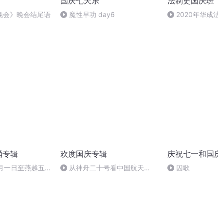
国庆七天乐
法制史国庆班
晚会》晚会结尾语
魔性早功 day6
2020年华
法制史马志冰 (12
诵专辑
欢度国庆专辑
庆祝七一和国
十月一日至燕越五
从神舟二十号看中国航天
囚歌
赋》组律18首
的“隐形实力”
诵