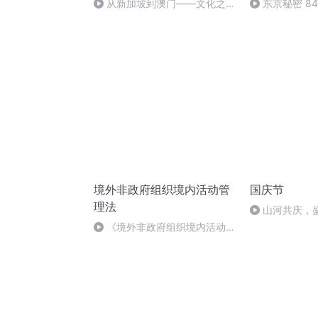
从新加坡到澳门——文化之痛
东京秘密 8
6
境外非政府组织境内活动管
国庆节
理法
山河共庆，
《境外非政府组织境内活动管
理法》第54条