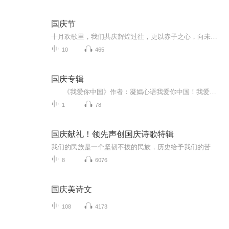
国庆节
十月欢歌里，我们共庆辉煌过往，更以赤子之心，向未来书写滚烫的誓言——这盛世，值得我们以热爱相拥。
10
465
国庆专辑
《我爱你中国》作者：凝嫣心语我爱你中国！我爱你春天蓬勃的秧苗；我爱你秋日金黄的硕果。我爱你中国！我爱你青松气质，我爱你红梅品格！我爱你家乡的甜蔗好像乳汁滋润着我的心窝。我爱你中国，我要把最美的歌儿献给你，我的母亲我的祖国。我爱你中国，我爱...
1
78
国庆献礼！领先声创国庆诗歌特辑
我们的民族是一个坚韧不拔的民族，历史给予我们的苦难都变成了闪着金光的勋章！我们的国家是一个龙腾虎跃的国家，那条巨龙正以不可阻挡之势崛起于神奇的东方！------------------------------------------------值此祖国70周年华诞之际，领先声创以诗歌向祖国献礼！用我们的声音、用我们的热血、用我们的灵魂诵读经典爱国篇章，歌颂我们的祖国！永远繁荣富强！
8
6076
国庆美诗文
108
4173