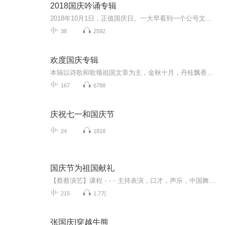
2018国庆吟诵专辑
2018年10月1日，正值国庆日。一大早看到一个公号文章，正是文天祥的《己卯十月一日至燕越五日罹狴犴有感而赋》。当然，彼十一非当今的十一。不过数字的巧合还是让人感触，今天拿来读一读，体味一番历史英杰的民族情怀，恰也当时。 根据诗题来看，这组诗是写于十月一日至十月五日之间，是文天祥被俘之后所作，这些诗作不仅有凛凛正气，更也能看的到他百端交集的复杂情感。另一首于右任先生的《望大陆》，微信公号有称《望乡》，一句“山之上国之殇”荡气回肠，一并兴起拿来读了一读。仓促间多有瑕疵...
38
2592
欢度国庆专辑
本辑以诗歌和歌颂祖国文章为主，金秋十月，丹桂飘香，在这个充满丰收喜悦的季节里，我们满怀激动和自豪，迎来了中华人民共和国76周年华诞。这不仅是一个庄重的纪念日，更是全体中华儿女共同欢庆的盛大的节日，承载着深厚的民族情感和历史意义.
167
6788
庆祝七一和国庆节
24
1818
国庆节为祖国献礼
【蔡蔡演艺】课程﹣-﹣主持表演，口才，声乐，中国舞，民族舞。独特的小舞台，专业的录音棚，每一位同学都能成为优秀的小明星。独特的教学模式，轻松上课，快乐学习！知名主持人，舞蹈家，高级教师任职授课！江南总校：河沟街42号三楼 18545856430江北分校...
215
1.7万
张国庆|穿越牛熊