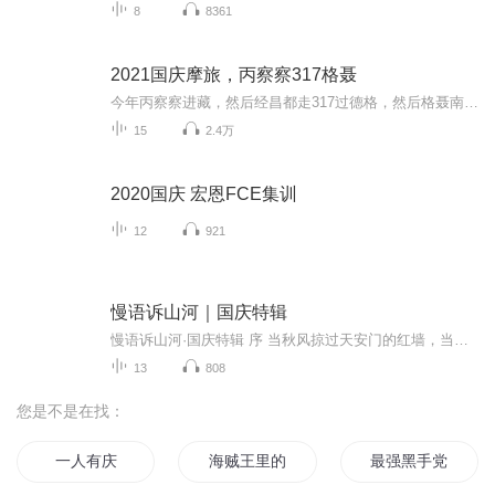
8
8361
2021国庆摩旅，丙察察317格聂
今年丙察察进藏，然后经昌都走317过德格，然后格聂南线，最后沙溪古镇收尾。
15
2.4万
2020国庆 宏恩FCE集训
12
921
慢语诉山河｜国庆特辑
慢语诉山河·国庆特辑 序 当秋风掠过天安门的红墙，当桂香漫过万里长江的碧波，我总愿慢下脚步，以声为笔，轻轻描摹这山河的模样。 不必追赶喧嚣的潮，也无需堆砌华丽的词——这一辑里，每一段朗诵都是心底的低语：是对着塞北草原的星子说“国泰”，是向着...
13
808
您是不是在找：
一人有庆
海贼王里的太子党
最强黑手党