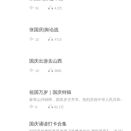
91
4.2万
张国庆|舆论战
22
4713
国庆出游去山西
10
5805
祖国万岁｜国庆特辑
家有山河锦绣，国有岁月芳华。热烈庆祝中华人民共和国成立73周年！
6
82.1万
国庆诵读打卡合集