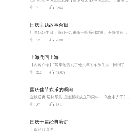
扫码添加声悦童星老师【造梦者文化-声悦童星】，备注“诵读打卡”报名，已添加好友的，直接发送“诵读打卡”报名，报名成功后进入社群。
7
2303
国庆主题故事合辑
祖国妈妈生日，我们一起来听一听系列故事。不仅仅有《我的祖国》，还有红军故事，也有关于战争的故事，让大家体会到和平年代的不易。
12
2600
上海兵回上海
【内容介绍】"姬季远告别了他六年的军旅生涯，回到了家乡上海。父亲已经平反昭雪了。他踌躇满志，以为这下就可以，展开自己的那双，远航的翅膀了。但是，残酷的现实,却仍然一次又一次地，无情地打击着他。他要求脱离医务工作，去工厂一展自己的志向。但迎...
212
42.6万
国庆佳节欢乐的瞬间
金秋送爽 层林尽染 适逢新疆成立70周年 ，乌鲁木齐于2025年9月23日迎来党中央和习大大带领的慰问团。新疆各族群众欢欣鼓舞，热烈欢迎。
27
1311
国庆十篇经典演讲
十篇经典演讲