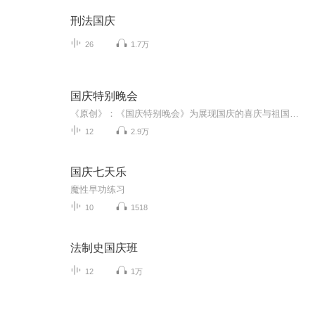
刑法国庆
26
1.7万
国庆特别晚会
《原创》：《国庆特别晚会》为展现国庆的喜庆与祖国的深情我将以具体的场景切入从清晨升旗的庄严到街头巷尾的欢庆到历史与当下的交融，用优美的笔触传递对祖国的热爱与自豪！用诗歌和情感美文形式，歌颂祖国的繁荣富强，祝人民幸福安康！
12
2.9万
国庆七天乐
魔性早功练习
10
1518
法制史国庆班
12
1万