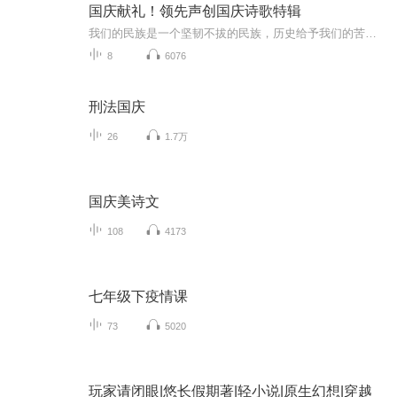
国庆献礼！领先声创国庆诗歌特辑
我们的民族是一个坚韧不拔的民族，历史给予我们的苦难都变成了闪着金光的勋章！我们的国家是一个龙腾虎跃的国家，那条巨龙正以不可阻挡之势崛起于神奇的东方！------------------------------------------------值此祖国70周年华诞之际，领先声创以诗歌向祖国献礼！用我们的声音、用我们的热血、用我们的灵魂诵读经典爱国篇章，歌颂我们的祖国！永远繁荣富强！
8
6076
刑法国庆
26
1.7万
国庆美诗文
108
4173
七年级下疫情课
73
5020
玩家请闭眼|悠长假期著|轻小说|原生幻想|穿越