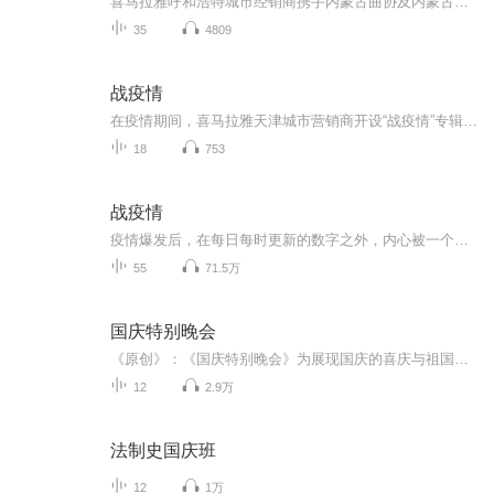
喜马拉雅呼和浩特城市经销商携手内蒙古曲协及内蒙古广播电视台评书曲艺广播共同制作。众志成城，共克时艰，为国效力，从点滴做起。国难当头，铭记于心并付诸于行动！
35
4809
战疫情
在疫情期间，喜马拉雅天津城市营销商开设“战疫情”专辑，传递疫情资讯，聚焦抗疫前线，记录天津防疫动态，传播社会正能量，喜马拉雅天津城市营销商与您同行，打赢这场疫情防控阻击战。
18
753
战疫情
疫情爆发后，在每日每时更新的数字之外，内心被一个个平凡却闪着光的人物打动着。在这场抗击疫情的人民战争中，每个人都是战斗员，每个人都有一颗“感恩的心”，他们都在用自己能想到的最好方式守护着祖国、支援着湖北。他们中，有用生命保护生命的医护逆...
55
71.5万
国庆特别晚会
《原创》：《国庆特别晚会》为展现国庆的喜庆与祖国的深情我将以具体的场景切入从清晨升旗的庄严到街头巷尾的欢庆到历史与当下的交融，用优美的笔触传递对祖国的热爱与自豪！用诗歌和情感美文形式，歌颂祖国的繁荣富强，祝人民幸福安康！
12
2.9万
法制史国庆班
12
1万