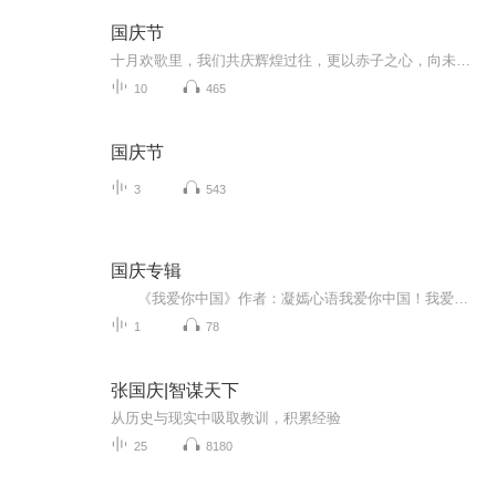
国庆节
十月欢歌里，我们共庆辉煌过往，更以赤子之心，向未来书写滚烫的誓言——这盛世，值得我们以热爱相拥。
10
465
国庆节
3
543
国庆专辑
《我爱你中国》作者：凝嫣心语我爱你中国！我爱你春天蓬勃的秧苗；我爱你秋日金黄的硕果。我爱你中国！我爱你青松气质，我爱你红梅品格！我爱你家乡的甜蔗好像乳汁滋润着我的心窝。我爱你中国，我要把最美的歌儿献给你，我的母亲我的祖国。我爱你中国，我爱...
1
78
张国庆|智谋天下
从历史与现实中吸取教训，积累经验
25
8180