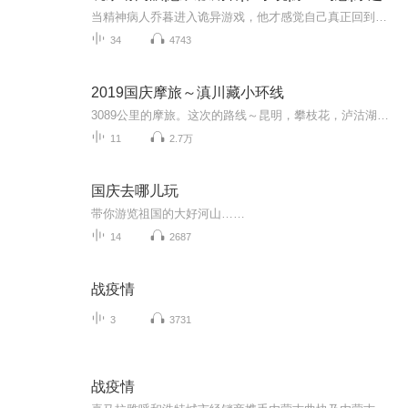
当精神病人乔暮进入诡异游戏，他才感觉自己真正回到了家里。在这里，知识带来污染，认知产生侵蚀，信仰铸就异化，看到的越多，就越不幸。耳畔是无尽的呓语，视野之中是鲜红的文字，乔暮发现，他好像比别人能多看到亿点点。【别眨眼！这只是一个普通的垃圾...
34
4743
2019国庆摩旅～滇川藏小环线
3089公里的摩旅。这次的路线～昆明，攀枝花，泸沽湖，香格里拉，乡城，理塘，芒康，德钦，丙中洛，大理，昆明。
11
2.7万
国庆去哪儿玩
带你游览祖国的大好河山……
14
2687
战疫情
3
3731
战疫情