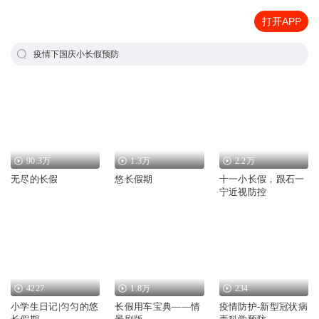
打开APP
疫情下国庆小长假预防
90.3万
1.3万
2.2万
无尽的长假
悠长假期
十一小长假，跟石一
宁近视防控
4227
1.8万
234
小学生日记|匀匀的悠
长假用车宝典——情
疫情防护-新型冠状病