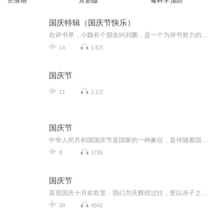
长假期
景剧版
毒科学预防
国庆特辑（国庆节快乐）
在评书界，小魏有个朋友叫刘鹏，是一个为评书努力的小伙子。在2021年国庆期间，他想弄个特辑，便烦劳我给他录个爱国题材的评书小段儿。这种事情，不是特殊情况，小魏一般不会拒绝，也就给其录了一个《鲁迅踢鬼》，等他传完，我再传到我的专辑里。另外，小...
14
1.6万
国庆节
11
2.1万
国庆节
中华人民共和国国庆节是国家的一种象征，是伴随着国家的出现而出现的。让我们用诗歌朗诵歌颂祖国的繁荣富强，国泰民安。
8
1726
国庆节
喜迎国庆十月欢歌里，我们共庆辉煌过往，更以赤子之心，向未来书写滚烫的誓言——这盛世，值得我们以热爱相拥。
20
4542