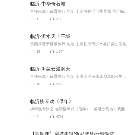
临沂-中华奇石城
音频来源于链景旅行 地址 山东省临沂市费县城 票价描述 暂无 开放时间 全天 乘车信息 暂无
1
211
临沂-沂水天上王城
音频来源于链景旅行 地址 山东临沂市沂水县沂蒙山腹地的沂水县城西北40公里处 票价描述 天上王城门票85元；地下冰宫46元；通票（门票 地下冰宫）118元；索道单程40元、双程70元。身高1.2米以下儿童、70周岁以上老年人以及伤残革命老人凭有效证件免费游览；...
15
1.9万
临沂-沂蒙云瀑洞天
音频来源于链景旅行 地址 南张庄乡南张庄乡北四公里 票价描述 暂无 开放时间 全天 乘车信息 暂无
10
2882
临沂柳琴戏《借年》
柳琴戏专辑之 临沂柳琴戏《借年》 请君欣赏地方戏曲大全专注各地的戏曲艺术的传播与交流！！欢迎各位朋友关注分享与收听我们所上传的戏曲包括 利辛清音戏，徐州琴书，苏北大鼓书，琴鼓连台，沂蒙小调，柳琴戏，吕剧，山东梆子，山东琴书，，豫剧，红脸王戏，河南曲剧，河南坠子，化妆琴剧，安徽清音戏，黄梅戏，泗州戏，二人转正戏，京韵大鼓，各地小调曲牌等各地方戏曲！免责声明 本主播提供的戏曲资源收集于互联网和朋友赠送，仅供欣赏，学习交流，如存在版权问题或侵犯您的...
2
4731
【视频课】穿搭逻辑/色彩智慧/玩转穿搭