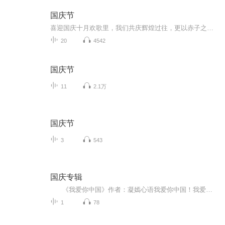
国庆节
喜迎国庆十月欢歌里，我们共庆辉煌过往，更以赤子之心，向未来书写滚烫的誓言——这盛世，值得我们以热爱相拥。
20
4542
国庆节
11
2.1万
国庆节
3
543
国庆专辑
《我爱你中国》作者：凝嫣心语我爱你中国！我爱你春天蓬勃的秧苗；我爱你秋日金黄的硕果。我爱你中国！我爱你青松气质，我爱你红梅品格！我爱你家乡的甜蔗好像乳汁滋润着我的心窝。我爱你中国，我要把最美的歌儿献给你，我的母亲我的祖国。我爱你中国，我爱...
1
78