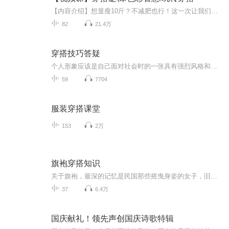
【内容介绍】想显瘦10斤？不减肥也行！这一次让我们跳出减肥老话题，从美学视角探索变瘦秘诀。个子不高？衣服不会搭？不懂色彩，搞不定搭配？羡慕别人时尚又魅力？来，听完此专辑，乙桐带着你摇身一变，成为那个令人羡慕的对象。此专辑是喜马拉雅授权，乙...
82
21.4万
穿搭技巧答疑
个人形象应该是自己面对社会时的一张具有强烈风格和力量的名片，它充分展示了我们的优点与价值，也同时包含了我们的喜好、性格、经历，甚至自我批判。在这辑分享中，我们聊点有趣服装穿搭史，让我们一同学习成长，拥有随时成长的美好形象吧！ （更多色彩应用及服饰搭配课程和实践指导请关注微信公众账号 蒽祺时尚。穿搭抖音号：NSYY_0105，技巧展示抖音号：WWBB1124 留言或互动都有惊喜等你来！）
59
7704
服装穿搭课堂
153
2万
旗袍穿搭知识
关于旗袍，最深的记忆是民国那些摇曳身姿的女子，旧上海不曾迷失的风情。在这里为大家分享旗袍穿搭知识，学习旗袍穿搭知识，做一位优雅的女子。
37
6.4万
国庆献礼！领先声创国庆诗歌特辑