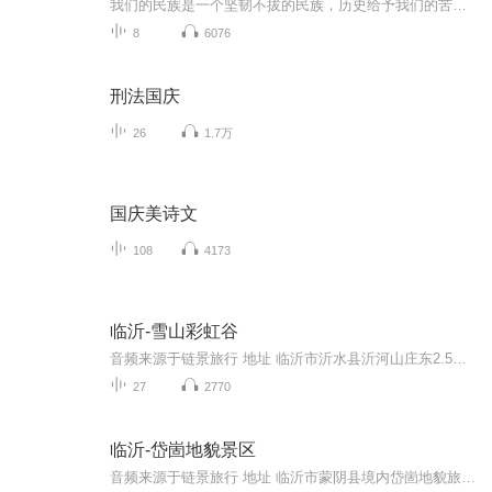
我们的民族是一个坚韧不拔的民族，历史给予我们的苦难都变成了闪着金光的勋章！我们的国家是一个龙腾虎跃的国家，那条巨龙正以不可阻挡之势崛起于神奇的东方！------------------------------------------------值此祖国70周年华诞之际，领先声创以诗歌向祖国献礼！用我们的声音、用我们的热血、用我们的灵魂诵读经典爱国篇章，歌颂我们的祖国！永远繁荣富强！
8
6076
刑法国庆
26
1.7万
国庆美诗文
108
4173
临沂-雪山彩虹谷
音频来源于链景旅行 地址 临沂市沂水县沂河山庄东2.5公里 票价描述 旺季（4月-10月）成人票88元，淡季（11月-次年3月）成人票68元。1.2米-1.4米儿童、60-69岁老人凭有效证件半票，1.2米以下儿童、70岁以上老人、伤残革命军人凭有效证件免票。 开放时间 7:0...
27
2770
临沂-岱崮地貌景区
音频来源于链景旅行 地址 临沂市蒙阴县境内岱崮地貌旅游景区 票价描述 崮上草原成人票50元、儿童票25元；博物馆成人票40元、儿童票20元；观光车成人票40元、儿童票20元。 开放时间 崮上草原7:00-22:00 乘车信息 自驾路线：蒙阴出发——新城路——S234——...