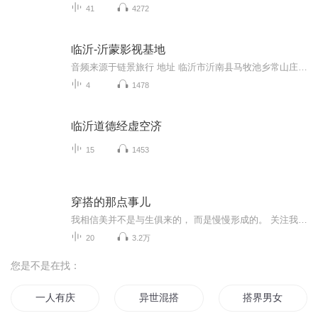
41
4272
临沂-沂蒙影视基地
音频来源于链景旅行 地址 临沂市沂南县马牧池乡常山庄村 票价描述 45元 开放时间 8:00-17:30 乘车信息 暂无
4
1478
临沂道德经虚空济
15
1453
穿搭的那点事儿
我相信美并不是与生俱来的， 而是慢慢形成的。 关注我， 在这365天里， 养成你的时尚思维。
20
3.2万
您是不是在找：
一人有庆
异世混搭
搭界男女