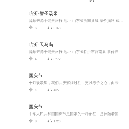
乐）
临沂-智圣汤泉
音频来源于链景旅行 地址 山东省沂南县城 票价描述 成人票138元 开放时间 全天 乘车信息 暂无
50
5168
临沂-天马岛
音频来源于链景旅行 地址 山东省临沂市莒南县 票价描述 暂无 开放时间 全天 乘车信息 暂无
4
6272
国庆节
十月欢歌里，我们共庆辉煌过往，更以赤子之心，向未来书写滚烫的誓言——这盛世，值得我们以热爱相拥。
10
465
国庆节
中华人民共和国国庆节是国家的一种象征，是伴随着国家的出现而出现的。让我们用诗歌朗诵歌颂祖国的繁荣富强，国泰民安。
8
1726