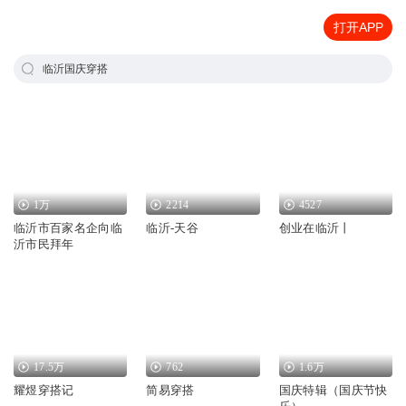
打开APP
临沂国庆穿搭
1万
2214
4527
临沂市百家名企向临
临沂-天谷
创业在临沂丨
沂市民拜年
17.5万
762
1.6万
耀煜穿搭记
简易穿搭
国庆特辑（国庆节快