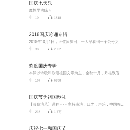
国庆七天乐
魔性早功练习
10
1518
2018国庆吟诵专辑
2018年10月1日，正值国庆日。一大早看到一个公号文章，正是文天祥的《己卯十月一日至燕越五日罹狴犴有感而赋》。当然，彼十一非当今的十一。不过数字的巧合还是让人感触，今天拿来读一读，体味一番历史英杰的民族情怀，恰也当时。 根据诗题来看，这组诗是写于十月一日至十月五日之间，是文天祥被俘之后所作，这些诗作不仅有凛凛正气，更也能看的到他百端交集的复杂情感。另一首于右任先生的《望大陆》，微信公号有称《望乡》，一句“山之上国之殇”荡气回肠，一并兴起拿来读了一读。仓促间多有瑕疵...
38
2592
欢度国庆专辑
本辑以诗歌和歌颂祖国文章为主，金秋十月，丹桂飘香，在这个充满丰收喜悦的季节里，我们满怀激动和自豪，迎来了中华人民共和国76周年华诞。这不仅是一个庄重的纪念日，更是全体中华儿女共同欢庆的盛大的节日，承载着深厚的民族情感和历史意义.
167
6788
国庆节为祖国献礼
【蔡蔡演艺】课程﹣-﹣主持表演，口才，声乐，中国舞，民族舞。独特的小舞台，专业的录音棚，每一位同学都能成为优秀的小明星。独特的教学模式，轻松上课，快乐学习！知名主持人，舞蹈家，高级教师任职授课！江南总校：河沟街42号三楼 18545856430江北分校...
215
1.7万
庆祝七一和国庆节