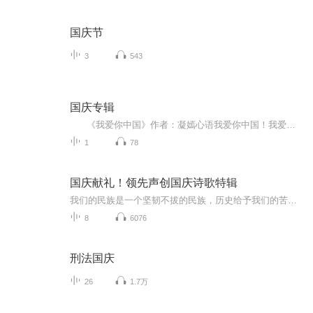
国庆节
3
543
国庆专辑
《我爱你中国》作者：凝嫣心语我爱你中国！我爱你春天蓬勃的秧苗；我爱你秋日金黄的硕果。我爱你中国！我爱你青松气质，我爱你红梅品格！我爱你家乡的甜蔗好像乳汁滋润着我的心窝。我爱你中国，我要把最美的歌儿献给你，我的母亲我的祖国。我爱你中国，我爱...
1
78
国庆献礼！领先声创国庆诗歌特辑
我们的民族是一个坚韧不拔的民族，历史给予我们的苦难都变成了闪着金光的勋章！我们的国家是一个龙腾虎跃的国家，那条巨龙正以不可阻挡之势崛起于神奇的东方！------------------------------------------------值此祖国70周年华诞之际，领先声创以诗歌向祖国献礼！用我们的声音、用我们的热血、用我们的灵魂诵读经典爱国篇章，歌颂我们的祖国！永远繁荣富强！
8
6076
刑法国庆
26
1.7万