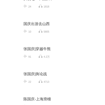
24
1818
国庆出游去山西
10
5805
张国庆|穿越牛熊
91
4.2万
张国庆|舆论战
22
4713
陈国庆-上海滑稽