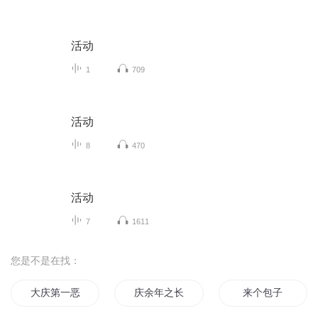
活动
1
709
活动
8
470
活动
7
1611
您是不是在找：
大庆第一恶
庆余年之长歌行
来个包子