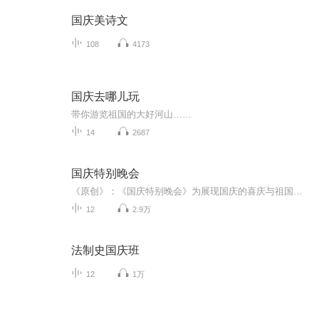
国庆美诗文
108
4173
国庆去哪儿玩
带你游览祖国的大好河山……
14
2687
国庆特别晚会
《原创》：《国庆特别晚会》为展现国庆的喜庆与祖国的深情我将以具体的场景切入从清晨升旗的庄严到街头巷尾的欢庆到历史与当下的交融，用优美的笔触传递对祖国的热爱与自豪！用诗歌和情感美文形式，歌颂祖国的繁荣富强，祝人民幸福安康！
12
2.9万
法制史国庆班
12
1万