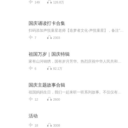
149
126.8万
国庆诵读打卡合集
扫码添加声悦童星老师【造梦者文化-声悦童星】，备注“诵读打卡”报名，已添加好友的，直接发送“诵读打卡”报名，报名成功后进入社群。
7
2303
祖国万岁｜国庆特辑
家有山河锦绣，国有岁月芳华。热烈庆祝中华人民共和国成立73周年！
6
82.1万
国庆主题故事合辑
祖国妈妈生日，我们一起来听一听系列故事。不仅仅有《我的祖国》，还有红军故事，也有关于战争的故事，让大家体会到和平年代的不易。
12
2600
活动
18
3008