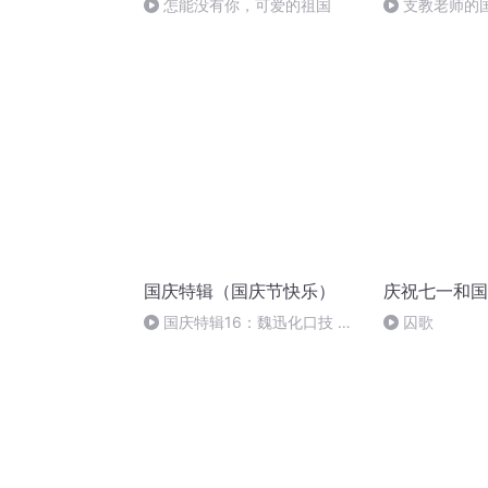
怎能没有你，可爱的祖国
支教老师的
国庆特辑（国庆节快乐）
庆祝七一和国
国庆特辑16：魏迅化口技 二
囚歌
胡 东方红+一般唱法和原生态