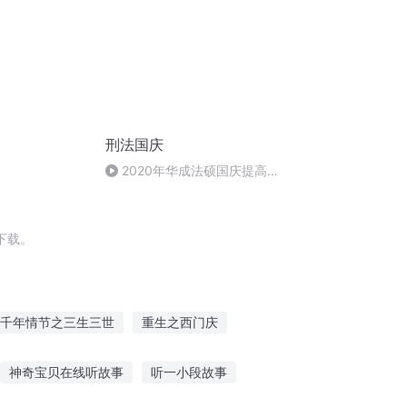
刑法国庆
2020年华成法硕国庆提高班
刑法陈 (26)
下载。
千年情节之三生三世
重生之西门庆
庆元纪年
庆云传奇
普天同庆
神奇宝贝在线听故事
听一小段故事