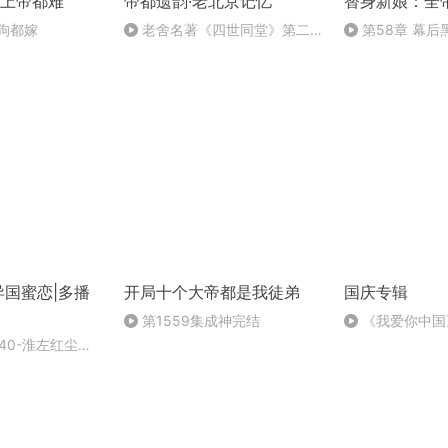
上帝都难
帝都遗韵·老北京记忆
替身新娘：全
狗都嫁
老舍名著《四世同堂》第二章
第58章 幕
（下）｜主播：长安静子
异国蜜恋|多播
开局十个大帝都是我徒弟
国庆专辑
第1559集成神完结
《我爱你中国
40-淮左红尘