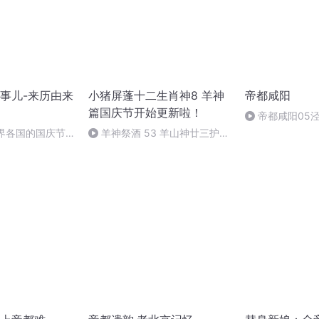
事儿-来历由来
小猪屏蓬十二生肖神8 羊神
帝都咸阳
篇国庆节开始更新啦！
帝都咸阳05
世界各国的国庆节-
羊神祭酒 53 羊山神廿三护祭
事儿
坛 敬天地白泽做祭酒（4）