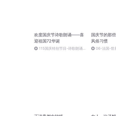
欢度国庆节诗歌朗诵——喜
国庆节的那些
迎祖国72华诞
风俗习惯
115国庆特别节目-诗歌朗诵-
06-法国-
中国梦
国庆节的那些