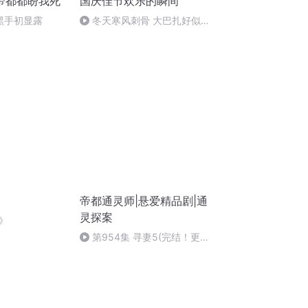
帝都都盼我死
国庆佳节欢乐的瞬间
后黑手初显露
冬天寒风刺骨 大巴扎好似温
暖的春天
帝都通灵师|悬爱精品剧|通
灵探案
》
第954集 寻妻5(完结！更多
后续故事在王大碗子公众号！)