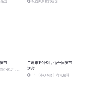
化强国
祝福你亲爱的祖国
国庆节
二建市政冲刺，适合国庆节
逆袭
园春·国庆，朗
36.《市政实务》考点精讲第
36节课_2020926212025