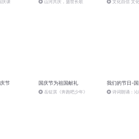
国庆课
山河共庆，盛世长歌
文化自信 文
庆节
国庆节为祖国献礼
我们的节日-
岳钲淇《奔跑吧少年》
诗词朗诵：沁
读者：张继军