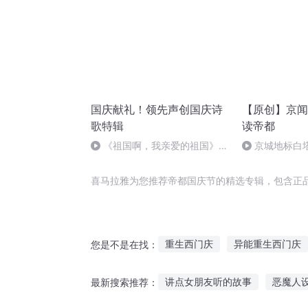
国庆献礼！领先声创国庆诗
【原创】京闻
歌特辑
读帝都
《祖国啊，我亲爱的祖国》温
京城地标白
婉
喜马拉雅为您推荐帝都国庆节的精选专辑，包含正
重生西门庆
异能重生西门庆
您是不是在找：
一人有庆
大庆皇太子
大
讲点女朋友听的故事
恶魔人
最新搜索推荐：
重庆儿女
最后一个情人节