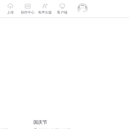
上传
创作中心
有声出版
客户端
国庆节