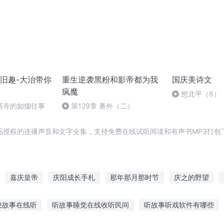
旧趣-大治带你
重生逆袭黑粉和影帝都为我
国庆美诗文
疯魔
想北平（6）
塔寺的如烟往事
第129章 番外（二）
品授权的连播声音和文字全集，支持免费在线试听阅读和有声书MP3打包
嘉庆皇帝
庆阳成长手札
那年那月那时节
庆之的野望
庆第一恶
快斗与青子的情人节
安庆年记事
穿越之大庆帝国
设故事在线听
听故事睡觉在线收听民间
听故事听戏软件有哪些
十二个情人节