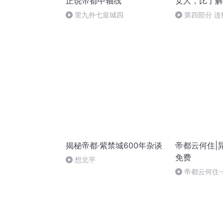
正说帝都中轴线
女人，比了解
里九外七皇城四
第四部分 连
揭秘帝都·紫禁城600年杂谈
帝都云何住|
免费
想北平
帝都云何住-
（完）