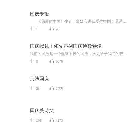
国庆专辑
《我爱你中国》作者：凝嫣心语我爱你中国！我爱你春天蓬勃的秧苗；我爱你秋日金黄的硕果。我爱你中国！我爱你青松气质，我爱你红梅品格！我爱你家乡的甜蔗好像乳汁滋润着我的心窝。我爱你中国，我要把最美的歌儿献给你，我的母亲我的祖国。我爱你中国，我爱...
1
78
国庆献礼！领先声创国庆诗歌特辑
我们的民族是一个坚韧不拔的民族，历史给予我们的苦难都变成了闪着金光的勋章！我们的国家是一个龙腾虎跃的国家，那条巨龙正以不可阻挡之势崛起于神奇的东方！------------------------------------------------值此祖国70周年华诞之际，领先声创以诗歌向祖国献礼！用我们的声音、用我们的热血、用我们的灵魂诵读经典爱国篇章，歌颂我们的祖国！永远繁荣富强！
8
6076
刑法国庆
26
1.7万
国庆美诗文
108
4173