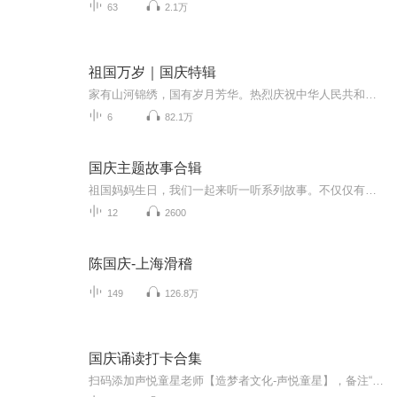
63
2.1万
祖国万岁｜国庆特辑
家有山河锦绣，国有岁月芳华。热烈庆祝中华人民共和国成立73周年！
6
82.1万
国庆主题故事合辑
祖国妈妈生日，我们一起来听一听系列故事。不仅仅有《我的祖国》，还有红军故事，也有关于战争的故事，让大家体会到和平年代的不易。
12
2600
陈国庆-上海滑稽
149
126.8万
国庆诵读打卡合集
扫码添加声悦童星老师【造梦者文化-声悦童星】，备注“诵读打卡”报名，已添加好友的，直接发送“诵读打卡”报名，报名成功后进入社群。