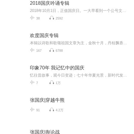
2018国庆吟诵专辑
2018年10月1日，正值国庆日。一大早看到一个公号文章，正是文天祥的《己卯十月一日至燕越五日罹狴犴有感而赋》。当然，彼十一非当今的十一。不过数字的巧合还是让人感触，今天拿来读一读，体味一番历史英杰的民族情怀，恰也当时。 根据诗题来看，这组诗是写于十月一日至十月五日之间，是文天祥被俘之后所作，这些诗作不仅有凛凛正气，更也能看的到他百端交集的复杂情感。另一首于右任先生的《望大陆》，微信公号有称《望乡》，一句“山之上国之殇”荡气回肠，一并兴起拿来读了一读。仓促间多有瑕疵...
38
2592
欢度国庆专辑
本辑以诗歌和歌颂祖国文章为主，金秋十月，丹桂飘香，在这个充满丰收喜悦的季节里，我们满怀激动和自豪，迎来了中华人民共和国76周年华诞。这不仅是一个庄重的纪念日，更是全体中华儿女共同欢庆的盛大的节日，承载着深厚的民族情感和历史意义.
167
6788
印象70年 我记忆中的国庆
忆往昔故事，观今日变迹；七十年华夏光景，新时代发展变迁。用声音走过时间的长河，以温度感受记忆中的故事。
7
1万
张国庆|穿越牛熊
91
4.2万
张国庆|舆论战