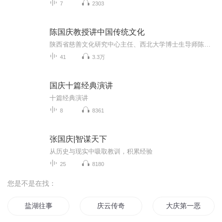
7
2303
陈国庆教授讲中国传统文化
陕西省慈善文化研究中心主任、西北大学博士生导师陈国庆教授讲解中国传统文化。
41
3.3万
国庆十篇经典演讲
十篇经典演讲
8
8361
张国庆|智谋天下
从历史与现实中吸取教训，积累经验
25
8180
您是不是在找：
盐湖往事
庆云传奇
大庆第一恶