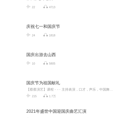
22
4713
庆祝七一和国庆节
24
1818
国庆出游去山西
10
5805
国庆节为祖国献礼
【蔡蔡演艺】课程﹣-﹣主持表演，口才，声乐，中国舞，民族舞。独特的小舞台，专业的录音棚，每一位同学都能成为优秀的小明星。独特的教学模式，轻松上课，快乐学习！知名主持人，舞蹈家，高级教师任职授课！江南总校：河沟街42号三楼 18545856430江北分校...
215
1.7万
2021年盛世中国迎国庆曲艺汇演