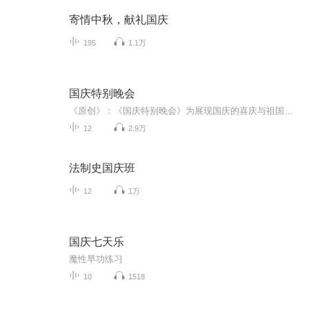
寄情中秋，献礼国庆
195
1.1万
国庆特别晚会
《原创》：《国庆特别晚会》为展现国庆的喜庆与祖国的深情我将以具体的场景切入从清晨升旗的庄严到街头巷尾的欢庆到历史与当下的交融，用优美的笔触传递对祖国的热爱与自豪！用诗歌和情感美文形式，歌颂祖国的繁荣富强，祝人民幸福安康！
12
2.9万
法制史国庆班
12
1万
国庆七天乐
魔性早功练习
10
1518