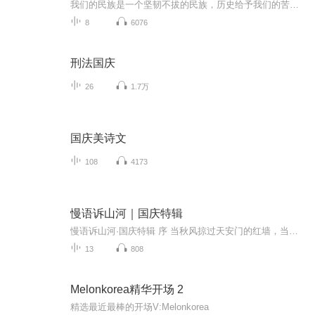
我们的民族是一个坚韧不拔的民族，历史给予我们的苦难都变成了闪着金光的勋章！我们的国家是一个龙腾虎跃的国家，那条巨龙正以不可阻挡之势崛起于神奇的东方！------------------------------------------------值此祖国70周年华诞之际，领先声创以诗歌向祖国献礼！用我们的声音、用我们的热血、用我们的灵魂诵读经典爱国篇章，歌颂我们的祖国！永远繁荣富强！
8
6076
刑法国庆
26
1.7万
国庆美诗文
108
4173
慢语诉山河｜国庆特辑
慢语诉山河·国庆特辑 序 当秋风掠过天安门的红墙，当桂香漫过万里长江的碧波，我总愿慢下脚步，以声为笔，轻轻描摹这山河的模样。 不必追赶喧嚣的潮，也无需堆砌华丽的词——这一辑里，每一段朗诵都是心底的低语：是对着塞北草原的星子说“国泰”，是向着...
13
808
Melonkorea精华开场 2
精选最近最棒的开场V:Melonkorea