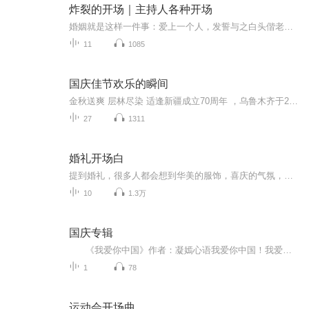
炸裂的开场｜主持人各种开场
婚姻就是这样一件事：爱上一个人，发誓与之白头偕老。 然后一起生儿育女，然后是天天回家，抚养着儿女慢慢成长，天天看着对方的脸庞皱纹形成，白发丛生， 到最后，天天守着一个人，吃饭，睡觉，聊天，变老。 婚姻的实质，就是这样平淡的相守。
11
1085
国庆佳节欢乐的瞬间
金秋送爽 层林尽染 适逢新疆成立70周年 ，乌鲁木齐于2025年9月23日迎来党中央和习大大带领的慰问团。新疆各族群众欢欣鼓舞，热烈欢迎。
27
1311
婚礼开场白
提到婚礼，很多人都会想到华美的服饰，喜庆的气氛，装潢考究的会场。但是随着时代的发展，越来越多的新人并不满足于婚礼固有的形式和说辞，开始注意到婚礼的意境和内容以及宾客们是否能够融入到其中，真正的分享他们的喜悦。对于新人来说，每一场婚礼都是...
10
1.3万
国庆专辑
《我爱你中国》作者：凝嫣心语我爱你中国！我爱你春天蓬勃的秧苗；我爱你秋日金黄的硕果。我爱你中国！我爱你青松气质，我爱你红梅品格！我爱你家乡的甜蔗好像乳汁滋润着我的心窝。我爱你中国，我要把最美的歌儿献给你，我的母亲我的祖国。我爱你中国，我爱...
1
78
运动会开场曲