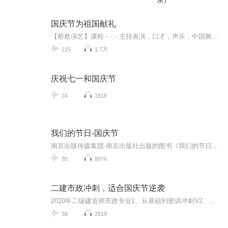
乐）
国庆节为祖国献礼
【蔡蔡演艺】课程﹣-﹣主持表演，口才，声乐，中国舞，民族舞。独特的小舞台，专业的录音棚，每一位同学都能成为优秀的小明星。独特的教学模式，轻松上课，快乐学习！知名主持人，舞蹈家，高级教师任职授课！江南总校：河沟街42号三楼 18545856430江北分校...
215
1.7万
庆祝七一和国庆节
24
1818
我们的节日-国庆节
南京出版传媒集团·南京出版社出版的图书《我们的节日》通过对中国节日文化和节日意义进行深度的挖掘，面向青少年群体构建独具特色的栏目内容，以此丰富春节、元宵节、清明节、端午节、七夕节、中秋节、重阳节等传统节日；六一节、教师节、国庆节等新兴节日的文化内涵和表现形式。促进青少年形成新的节日习俗，提升节日仪式感、认同感。音频作品由金陵朗读者联盟志愿者朗诵，南京音像出版社、金陵图书馆联合制作。
35
8076
二建市政冲刺，适合国庆节逆袭
2020年二级建造师市政专业1、从基础到密训冲刺V2、从精华课程到超压密押V3、0基础同步更新v4、持续更新到2020年考试V5、只要你跟着学让你一次稳拿证V6、渠道超压压题，超压三页纸等独家绝密压题!
36
2619