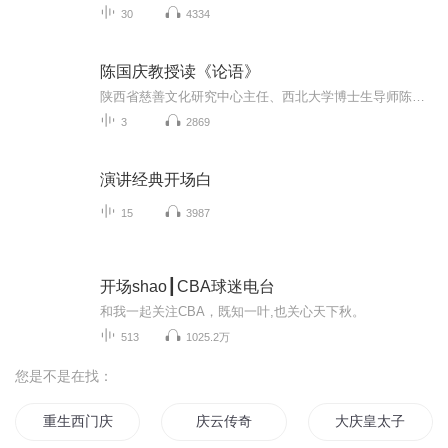
30
4334
陈国庆教授读《论语》
陕西省慈善文化研究中心主任、西北大学博士生导师陈国庆教授解读《论语》
3
2869
演讲经典开场白
15
3987
开场shao┃CBA球迷电台
和我一起关注CBA，既知一叶,也关心天下秋。
513
1025.2万
您是不是在找：
重生西门庆
庆云传奇
大庆皇太子