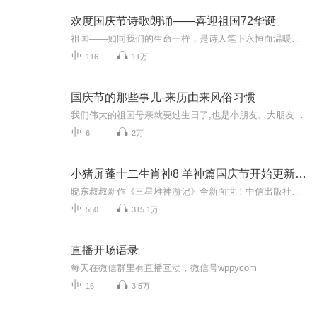
欢度国庆节诗歌朗诵——喜迎祖国72华诞
祖国——如同我们的生命一样，是诗人笔下永恒而温暖的主题。在祖国72周年华诞来临之际，特创建这个诗歌朗诵专辑，诵读经典爱国篇章，和大家一起歌颂祖国，向国庆的献礼！祝愿伟大的祖国繁荣富强，祝愿大家国庆节快乐，度过平安快乐的黄金周假期！
116
11万
国庆节的那些事儿-来历由来风俗习惯
我们伟大的祖国母亲就要过生日了,也是小朋友、大朋友们最喜欢的“国庆小长假”或说“黄金周”还有说”国庆7天乐”的，说法真是不一而足。那么“国庆节”是怎么来的？自古以来国庆节怎么庆贺？新中国国庆节的来历，以及新中国国庆节的庆贺方式又有哪些呢？ ...
6
2万
小猪屏蓬十二生肖神8 羊神篇国庆节开始更新啦！
晓东叔叔新作《三星堆神游记》全新面世！中信出版社出版！京东当当淘宝均有售！点蓝色字收听——《小猪屏蓬爆笑日记2024》《小猪屏蓬爆笑日记2》《小猪屏蓬爆笑日记1》让你笑得喘不上气！《我进故宫当富翁——小猪屏蓬故宫财商笔记》教你成为大富翁！《小...
550
315.1万
直播开场语录
每天在微信群里有直播互动，微信号wppycom
16
3.5万