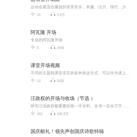
运动会最适合播放的背景音乐，有趣、活力、现代，少儿运动会常用歌曲，运动会最常用的背景伴奏，超级适合运动会的歌曲推荐。欢迎关注【金豆豆的成长教育必修课】官方微博：https://weibo.com/u/6047918514
15
3.4万
阿瓦隆 开场
专业的阿瓦隆开场
5
2436
课堂开场视频
不同的主题和课堂语言的多种表达方式，可以作为课上开场使用。可安排学生提前观看视频和听歌来学习语言表达，这种翻转模式会使课上时间更愉快、更有效，也更具吸引力。更多视频可联系电话/微信 1381085820...
12
1032
汪政权的开场与收场（节选 ）
研究汪伪政府极重要的第一手史料。全书一百余万字，不仅详细记述了政权的始终，国内战场及太平洋战场的进展与背景，沪渝双方及日本方面的角力，战时南京上海一干名流的纸醉金迷，新闻战、特工战等等。还记载了沦陷区民众的生活，如米粮棉纱管制的情形和政...
201
100.9万
国庆献礼！领先声创国庆诗歌特辑