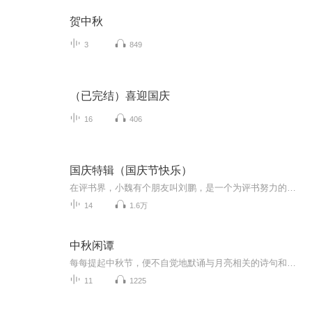
贺中秋
3
849
（已完结）喜迎国庆
16
406
国庆特辑（国庆节快乐）
在评书界，小魏有个朋友叫刘鹏，是一个为评书努力的小伙子。在2021年国庆期间，他想弄个特辑，便烦劳我给他录个爱国题材的评书小段儿。这种事情，不是特殊情况，小魏一般不会拒绝，也就给其录了一个《鲁迅踢鬼》，等他传完，我再传到我的专辑里。另外，小...
14
1.6万
中秋闲谭
每每提起中秋节，便不自觉地默诵与月亮相关的诗句和故事来，因为中秋节里还有一个与月亮相关的美丽的传说呢！ 美丽的嫦娥姑娘和可爱的小玉兔就在月亮的广寒宫里住着，特别是在中秋节这天晚上，当一轮满月悄悄的挂在天边时，在广寒宫里、美丽的嫦娥姑娘抱着可爱的小玉兔就开活动起来，当我们与家人一起围聚在丰盛的晚餐桌旁、吃着丰盛的水果和共享月饼美食、不经意间抬头仰望天上的满月时，有眼亮的小朋友就会大叫起来：”哦，天哪，我看到月亮里面的嫦娥姐姐了，她还抱着个可爱的小兔兔和大家打招呼呢“！..… 中秋的传说和故事、闲谭古今梦落花，一起嗨聊吧...
11
1225