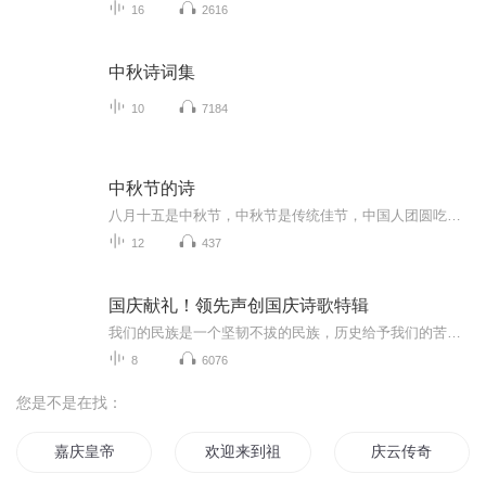
16
2616
中秋诗词集
10
7184
中秋节的诗
八月十五是中秋节，中秋节是传统佳节，中国人团圆吃月饼的日子，这个节日自古就有，所以留下了不少关于中秋节的诗
12
437
国庆献礼！领先声创国庆诗歌特辑
我们的民族是一个坚韧不拔的民族，历史给予我们的苦难都变成了闪着金光的勋章！我们的国家是一个龙腾虎跃的国家，那条巨龙正以不可阻挡之势崛起于神奇的东方！------------------------------------------------值此祖国70周年华诞之际，领先声创以诗歌向祖国献礼！用我们的声音、用我们的热血、用我们的灵魂诵读经典爱国篇章，歌颂我们的祖国！永远繁荣富强！
8
6076
您是不是在找：
嘉庆皇帝
欢迎来到祖安大舞台
庆云传奇