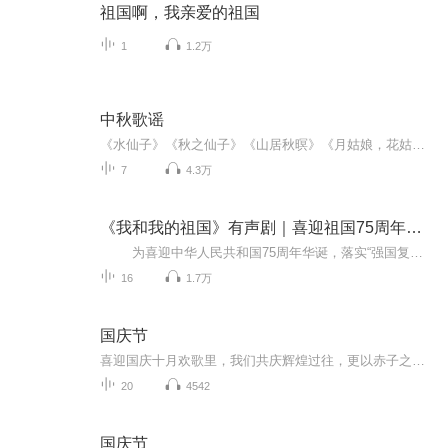
祖国啊，我亲爱的祖国
1
1.2万
中秋歌谣
《水仙子》《秋之仙子》《山居秋暝》《月姑娘，花姑娘》《月儿圆圆》《秋风吹吹》
7
4.3万
《我和我的祖国》有声剧｜喜迎祖国75周年华诞
为喜迎中华人民共和国75周年华诞，落实“强国复兴有我”群众性主题宣传教育活动，沈阳广播电视台与“学习强国”学习平台联合策划推出系列有声剧《我和我的祖国》。作品以中华人民共和国成立以来的典型人物“超级稻之父”杨守仁，抗美援朝老兵...
16
1.7万
国庆节
喜迎国庆十月欢歌里，我们共庆辉煌过往，更以赤子之心，向未来书写滚烫的誓言——这盛世，值得我们以热爱相拥。
20
4542
国庆节