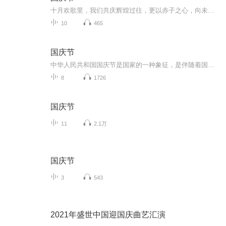
十月欢歌里，我们共庆辉煌过往，更以赤子之心，向未来书写滚烫的誓言——这盛世，值得我们以热爱相拥。
10
465
国庆节
中华人民共和国国庆节是国家的一种象征，是伴随着国家的出现而出现的。让我们用诗歌朗诵歌颂祖国的繁荣富强，国泰民安。
8
1726
国庆节
11
2.1万
国庆节
3
543
2021年盛世中国迎国庆曲艺汇演