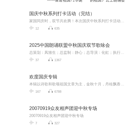
——喜迎祖国72华诞
的祖国》云上朗诵会
国庆中秋系列打卡活动（完结）
家国同庆时，双节共欢腾！本次国庆中秋系列打卡活动，邀你每日解锁多元演播精彩：以诗歌为笔，歌颂祖国山河壮阔与时代华章；清晨用温暖早安问候开启元气一天，深夜以温柔晚安声语卸下疲惫；更有风趣幽默的单口相声逗趣生活，经典耐品的评书细说古今故事。...
12
635
2025中国朗诵联盟中秋国庆双节歌咏会
总策划：凤雏生；总监制：静心；总导演：化虹；执行总监：莺子；执行导演：橙夏；主持人：静心、化虹、橙夏
37
1367
欢度国庆专辑
本辑以诗歌和歌颂祖国文章为主，金秋十月，丹桂飘香，在这个充满丰收喜悦的季节里，我们满怀激动和自豪，迎来了中华人民共和国76周年华诞。这不仅是一个庄重的纪念日，更是全体中华儿女共同欢庆的盛大的节日，承载着深厚的民族情感和历史意义.
167
6788
20070919众友相声团迎中秋专场
20070919众友相声团迎中秋专场
7
327