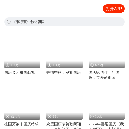
打开APP
迎国庆度中秋送祖国
1.7万
1.1万
8.5万
国庆节为祖国献礼
寄情中秋，献礼国庆
国庆60周年丨祖国
啊，亲爱的祖国
82.1万
11万
1969
祖国万岁｜国庆特辑
欢度国庆节诗歌朗诵
2024年喜迎国庆《我