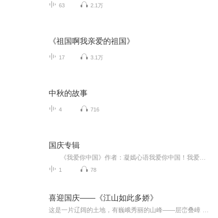
63
2.1万
《祖国啊我亲爱的祖国》
17
3.1万
中秋的故事
4
716
国庆专辑
《我爱你中国》作者：凝嫣心语我爱你中国！我爱你春天蓬勃的秧苗；我爱你秋日金黄的硕果。我爱你中国！我爱你青松气质，我爱你红梅品格！我爱你家乡的甜蔗好像乳汁滋润着我的心窝。我爱你中国，我要把最美的歌儿献给你，我的母亲我的祖国。我爱你中国，我爱...
1
78
喜迎国庆——《江山如此多娇》
这是一片辽阔的土地，有巍峨秀丽的山峰——层峦叠嶂 ；这是一片广袤的土地，有奔流不息的江河——百折不回 ；这是一片富饶的土地，有波涛澎湃的大海——深邃无垠； 这是一片神奇的土地，千年运河、万里长城 。江山如此多娇，文明如此灿烂！这是我的祖国，瞰祖国大好河山，品中华人文之美！