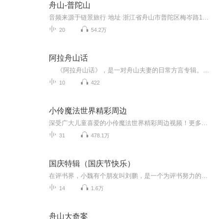
舟山-普陀山
音频来源于链景旅行 地址 浙江省舟山市普陀区梅岑路1号 票价描述 160.00元 淡季（12~1月）：140.00元 普济寺：5.00元 法雨寺：5.00元 慧济寺：5.00元 紫竹林：5.00元 大乘庵：2.00元 南海观音：6.00元 西方净苑：2.00元 洛伽山：18.00元 Tips: 1. 正月初一...
20
54.2万
阿拉舟山话
《阿拉舟山话》，是一对舟山夫妻的日常方言专辑。没有华丽台词，不搞复杂剧本，只用最地道、最本土的舟山闲话，记录柴米油盐里的家长里短、说说笑笑。从早上出门、买菜做饭，到屋里聊天、日常拌嘴，全是普通人最真实的生活场景。 每一段...
10
422
小伶魔法世界精彩周边
深受广大儿童喜爱的小伶魔法世界精彩周边视频！更多儿童优质内容，尽在小伶魔法世界！
31
478.1万
国庆特辑（国庆节快乐）
在评书界，小魏有个朋友叫刘鹏，是一个为评书努力的小伙子。在2021年国庆期间，他想弄个特辑，便烦劳我给他录个爱国题材的评书小段儿。这种事情，不是特殊情况，小魏一般不会拒绝，也就给其录了一个《鲁迅踢鬼》，等他传完，我再传到我的专辑里。另外，小...
14
1.6万
舟山大奇案