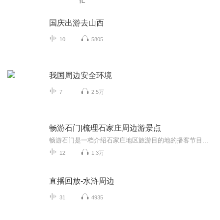
忙
国庆出游去山西
10
5805
我国周边安全环境
7
2.5万
畅游石门|梳理石家庄周边游景点
畅游石门是一档介绍石家庄地区旅游目的地的播客节目，节目以闲聊的形式每期着重介绍一个地方。主播介绍：睿（老大）摄影师/旅游达人作为摄影师他擅长拍摄人文、风光以及城市街拍。他的摄影作品有很强的个人风格。日常闲暇他会总会驾车出游拍照，享受在路上的感觉。西门 人像摄影师擅长拍摄各类人像作品，日常的拍摄需要也去到过石家庄周边的很多角落，包括各类景点和非景点。...
12
1.3万
直播回放-水浒周边
31
4935