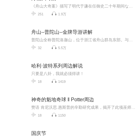
《舟山大奇案》描写了明代于谦在任御史二十年期间な江西、河南等地亲自破大案、奇案二百余件。于谦不畏权势，铁面无私，执法如山，正气凛然，智慧超群，平易近人。于谦在侦破要案中与贪官、恶霸、盗贼斗争场面生动，曲折离奇，扣人心弦；在为民杀怪兽、斩...
251
1.9万
舟山--普陀山--金牌导游讲解
普陀山全称普陀洛迦山，位于浙江省舟山群岛东部。与山西的五台山、四川的峨眉山、安徽的九华山，并称为中国佛教四大名山，这里是传说中的观音道场，素有海天佛国、南海圣境的美称。又因为它四面环海，也被誉为“第一人间清静地”。
32
5.5万
哈利·波特系列周边解说
只要是八卦，我就必须得讲！
18
1419
神奇的魁地奇球 ‖ Potter周边
赞语 肯尼沃思.惠斯普的辛勤研究成果，揭开了此项巫师体育运动迄今未知事实的真正宝库。 一本引人入胜的书。 ---《魔法史》作者巴希达.巴沙特 惠斯普创作了一本令人愉悦至极的书；魁地奇球迷定然会发现此书既富教育意义又具娱乐功效。 ----《分类飞天扫帚...
18
1150
国庆节