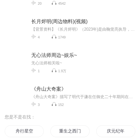
20
4542
长月烬明(周边物料)(视频)
【背景资料】《长月烬明》（2023年)是由鞠觉亮执导，罗云熙、白鹿、陈都灵领衔主演，邓为、孙珍妮、耿业庭、李沛恩，于波、黄海冰、郑国霖、张芷溪、汪汐潮主演，王一菲、肖顺尧特别出演陈博豪友情出演的奇幻仙侠剧该剧于2023年4月6日在优酷播出。该剧根据...
4
1749
无心法师周边~娱乐~
无心法师相关啦~
1
1.9万
《舟山大奇案》
《舟山大奇案》描写了明代于谦在任御史二十年期间在江西，河南等地亲自破大案、奇案。 于谦不畏权势，铁面无私，执法如山，正气凛然，智慧超群，平易近人。于谦在侦破要案中与贪官，恶霸，盗贼斗争场面生动，曲折离奇，扣人心弦；在为民杀怪兽，斩巨蟒，除...
3
152
您是不是在找：
舟行星空
重生之西门庆
庆元纪年