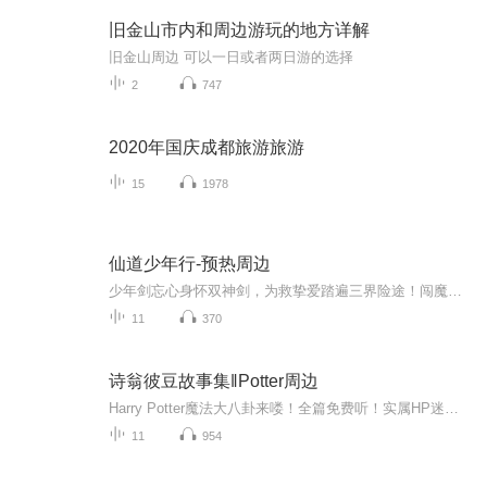
旧金山市内和周边游玩的地方详解
旧金山周边 可以一日或者两日游的选择
2
747
2020年国庆成都旅游旅游
15
1978
仙道少年行-预热周边
少年剑忘心身怀双神剑，为救挚爱踏遍三界险途！闯魔窟、战妖王、破幻境、救同门，一路热血逆袭。承影藏灵，血泣斩邪，与忆梦歌九世羁绊情深，以少年意气剑指九天，踏出一条荡气回肠的仙道帝途！预听更多该书精彩内容，请移步：https://xima.tv/1_f9H7RM?_s...
11
370
诗翁彼豆故事集‖Potter周边
Harry Potter魔法大八卦来喽！全篇免费听！实属HP迷福利！本书由魔法铁三角之一 —— 赫敏·格兰杰从如尼文翻译为英文，再由一位神秘的人翻译为中文。可敬的梅林爵士团一级大魔法师、霍格沃茨魔法学校校长、国际巫师联合会会长、威森加摩首席魔法师阿不思...
11
954