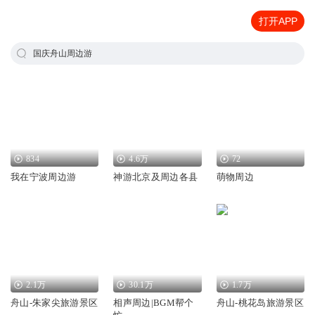
打开APP
国庆舟山周边游
834
4.6万
72
我在宁波周边游
神游北京及周边各县
萌物周边
2.1万
30.1万
1.7万
舟山-朱家尖旅游景区
相声周边|BGM帮个
舟山-桃花岛旅游景区