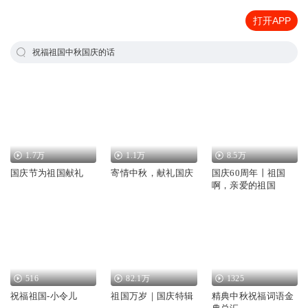
打开APP
祝福祖国中秋国庆的话
1.7万
1.1万
8.5万
国庆节为祖国献礼
寄情中秋，献礼国庆
国庆60周年丨祖国
啊，亲爱的祖国
516
82.1万
1325
祝福祖国-小令儿
祖国万岁｜国庆特辑
精典中秋祝福词语金