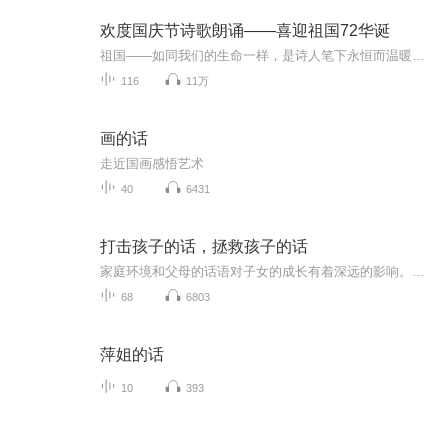
欢度国庆节诗歌朗诵——喜迎祖国72华诞
祖国——如同我们的生命一样，是诗人笔下永恒而温暖的主题。在祖国72周年华诞来临之际，特创建这个诗歌朗诵专辑，诵读经典爱国篇章，和大家一起歌颂祖国，向国庆的献礼！祝愿伟大的祖国繁荣富强，祝愿大家国庆节快乐，度过平安快乐的黄金周假期！
116
11万
画的话
走近国画感悟艺术
40
6431
打击孩子的话，拯救孩子的话
家庭环境和父母的话语对子女的成长有着深远的影响。父母无意中的言行可能成为打击孩子自信与未来的“打击孩子的话”，而适当的支持和理解则能够拯救孩子，帮助他们健康成长。没有完美的父母，每个人都是在不断的尝试和失败中学习和进步，我们应该接受自己...
68
6803
萍姐的话
10
393