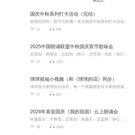
典总汇
国庆中秋系列打卡活动（完结）
家国同庆时，双节共欢腾！本次国庆中秋系列打卡活动，邀你每日解锁多元演播精彩：以诗歌为笔，歌颂祖国山河壮阔与时代华章；清晨用温暖早安问候开启元气一天，深夜以温柔晚安声语卸下疲惫；更有风趣幽默的单口相声逗趣生活，经典耐品的评书细说古今故事。...
12
635
2025中国朗诵联盟中秋国庆双节歌咏会
总策划：凤雏生；总监制：静心；总导演：化虹；执行总监：莺子；执行导演：橙夏；主持人：静心、化虹、橙夏
37
1367
球球祝福小视频（和《球球的话》同步）
球球祝大家快快乐乐的，每一个视频都是对大家的祝福，和《球球的话》同步，一起祝大家快快乐乐的！
17
621
2024年喜迎国庆《我的祖国》云上朗诵会
特邀嘉宾：宋春霞；总策划：凤雏生；总监制：静心；总导演：化虹；执行总监：莺子；主持人：静心 化虹
48
1969