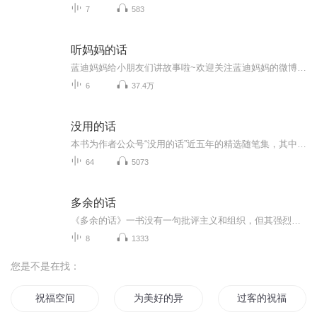
7
583
听妈妈的话
蓝迪妈妈给小朋友们讲故事啦~欢迎关注蓝迪妈妈的微博：@李艺桥 【关注微信公众号：randylo2012，或搜索“蓝迪智慧乐园”，更多精彩内容和你一起分享！】
6
37.4万
没用的话
本书为作者公众号“没用的话”近五年的精选随笔集，其中包含生活记录、成长感悟和人生哲思，客观反映作者的思维轨迹，体现认知转变。虽然作者称之为“没用的话”，但读过的人总会引起共鸣和感慨，还原生活本来的样子。作者文字有些阴郁，初读给人压抑和沉...
64
5073
多余的话
《多余的话》一书没有一句批评主义和组织，但其强烈的“自我谴责”却渲染出内部斗争失败者的悲沉意绪。他没有一句否定革命和斗争，但坚决不作烈士状，对自己是否为叛徒不无犹豫的语气，确实暗示了对斗争哲学的深刻厌倦。
8
1333
您是不是在找：
祝福空间
为美好的异界送上我们的祝福
过客的祝福