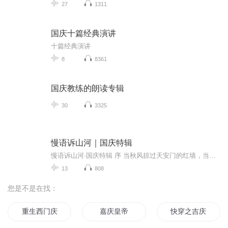
27
1311
国庆十篇经典演讲
十篇经典演讲
8
8361
国庆教练的朗读专辑
30
3325
慢语诉山河｜国庆特辑
慢语诉山河·国庆特辑 序 当秋风掠过天安门的红墙，当桂香漫过万里长江的碧波，我总愿慢下脚步，以声为笔，轻轻描摹这山河的模样。 不必追赶喧嚣的潮，也无需堆砌华丽的词——这一辑里，每一段朗诵都是心底的低语：是对着塞北草原的星子说“国泰”，是向着...
13
808
您是不是在找：
重生西门庆
嘉庆皇帝
快穿之吉庆有余