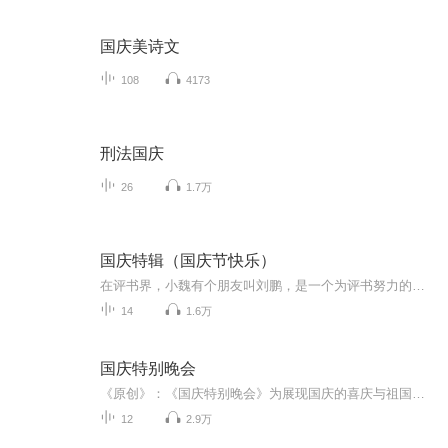
国庆美诗文
108
4173
刑法国庆
26
1.7万
国庆特辑（国庆节快乐）
在评书界，小魏有个朋友叫刘鹏，是一个为评书努力的小伙子。在2021年国庆期间，他想弄个特辑，便烦劳我给他录个爱国题材的评书小段儿。这种事情，不是特殊情况，小魏一般不会拒绝，也就给其录了一个《鲁迅踢鬼》，等他传完，我再传到我的专辑里。另外，小...
14
1.6万
国庆特别晚会
《原创》：《国庆特别晚会》为展现国庆的喜庆与祖国的深情我将以具体的场景切入从清晨升旗的庄严到街头巷尾的欢庆到历史与当下的交融，用优美的笔触传递对祖国的热爱与自豪！用诗歌和情感美文形式，歌颂祖国的繁荣富强，祝人民幸福安康！
12
2.9万