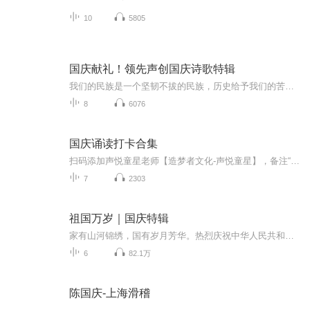
10
5805
国庆献礼！领先声创国庆诗歌特辑
我们的民族是一个坚韧不拔的民族，历史给予我们的苦难都变成了闪着金光的勋章！我们的国家是一个龙腾虎跃的国家，那条巨龙正以不可阻挡之势崛起于神奇的东方！------------------------------------------------值此祖国70周年华诞之际，领先声创以诗歌向祖国献礼！用我们的声音、用我们的热血、用我们的灵魂诵读经典爱国篇章，歌颂我们的祖国！永远繁荣富强！
8
6076
国庆诵读打卡合集
扫码添加声悦童星老师【造梦者文化-声悦童星】，备注“诵读打卡”报名，已添加好友的，直接发送“诵读打卡”报名，报名成功后进入社群。
7
2303
祖国万岁｜国庆特辑
家有山河锦绣，国有岁月芳华。热烈庆祝中华人民共和国成立73周年！
6
82.1万
陈国庆-上海滑稽