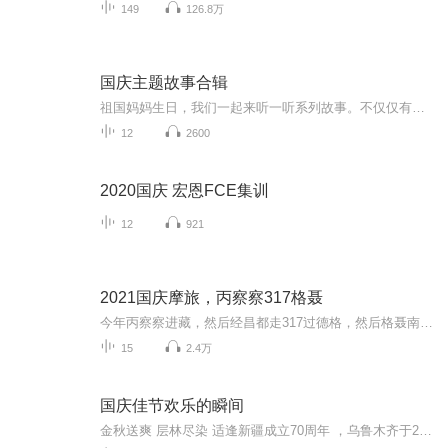
149
126.8万
国庆主题故事合辑
祖国妈妈生日，我们一起来听一听系列故事。不仅仅有《我的祖国》，还有红军故事，也有关于战争的故事，让大家体会到和平年代的不易。
12
2600
2020国庆 宏恩FCE集训
12
921
2021国庆摩旅，丙察察317格聂
今年丙察察进藏，然后经昌都走317过德格，然后格聂南线，最后沙溪古镇收尾。
15
2.4万
国庆佳节欢乐的瞬间
金秋送爽 层林尽染 适逢新疆成立70周年 ，乌鲁木齐于2025年9月23日迎来党中央和习大大带领的慰问团。新疆各族群众欢欣鼓舞，热烈欢迎。