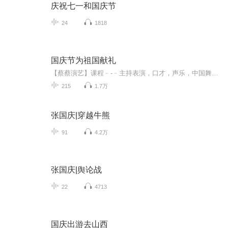
庆祝七一和国庆节
24
1818
国庆节为祖国献礼
【蔡蔡演艺】课程﹣-﹣主持表演，口才，声乐，中国舞，民族舞。独特的小舞台，专业的录音棚，每一位同学都能成为优秀的小明星。独特的教学模式，轻松上课，快乐学习！知名主持人，舞蹈家，高级教师任职授课！江南总校：河沟街42号三楼 18545856430江北分校...
215
1.7万
张国庆|穿越牛熊
91
4.2万
张国庆|舆论战
22
4713
国庆出游去山西