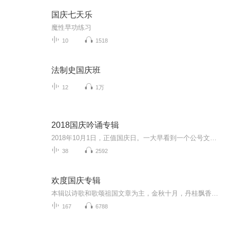
国庆七天乐
魔性早功练习
10
1518
法制史国庆班
12
1万
2018国庆吟诵专辑
2018年10月1日，正值国庆日。一大早看到一个公号文章，正是文天祥的《己卯十月一日至燕越五日罹狴犴有感而赋》。当然，彼十一非当今的十一。不过数字的巧合还是让人感触，今天拿来读一读，体味一番历史英杰的民族情怀，恰也当时。 根据诗题来看，这组诗是写于十月一日至十月五日之间，是文天祥被俘之后所作，这些诗作不仅有凛凛正气，更也能看的到他百端交集的复杂情感。另一首于右任先生的《望大陆》，微信公号有称《望乡》，一句“山之上国之殇”荡气回肠，一并兴起拿来读了一读。仓促间多有瑕疵...
38
2592
欢度国庆专辑
本辑以诗歌和歌颂祖国文章为主，金秋十月，丹桂飘香，在这个充满丰收喜悦的季节里，我们满怀激动和自豪，迎来了中华人民共和国76周年华诞。这不仅是一个庄重的纪念日，更是全体中华儿女共同欢庆的盛大的节日，承载着深厚的民族情感和历史意义.
167
6788