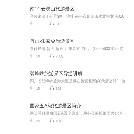
南平-云灵山旅游景区
音频来源于链景旅行 地址 南平市邵武市水北镇龙斗316国道旁，距市区仅15公里。 票价描述 门市价：88.0元起漂流：平日全程168元；半程88元；周末全程198元；半程98元。 开放时间 漂流时间（5月底-10月）：周六至周日：10:00-16:00，周一至周五：12:00-16:00...
1
81
舟山-朱家尖旅游景区
票价详情 暂无 适宜 四季皆宜 电话 （0580)6031033 简介 暂无 音频来源于链景旅行
10
2.1万
碧峰峡旅游景区导游讲解
四川省碧峰峡旅游景区是藏在雅安北部的“天府之肺”，这里流传着女娲补天的千年传说，十指补天峰、女娲池等遗迹随处可见。景区内林木葱郁，瀑布成群，95%的森林覆盖率让这里野趣十足，你可以在天然氧吧里偶遇大熊猫，或在千层岩瀑布下感受清凉。作为“西蜀...
15
598
国家五A级旅游景区简介
用听觉触摸祖国五A景区风光，用心灵遍揽祖国大好河山！（依据《地方导游基础知识》第八版附录三国家5A级景区名录排序）
24
1097