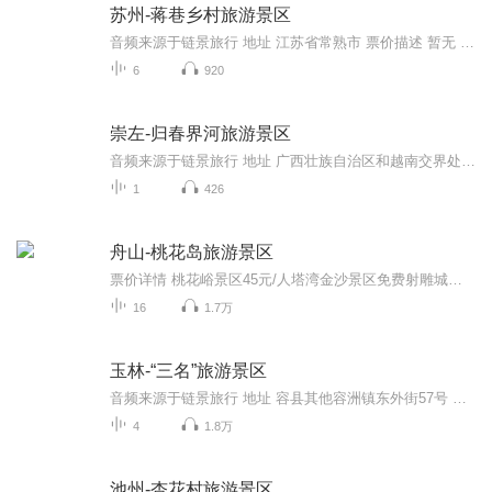
苏州-蒋巷乡村旅游景区
音频来源于链景旅行 地址 江苏省常熟市 票价描述 暂无 开放时间 8:00-16:00 乘车信息 暂无
6
920
崇左-归春界河旅游景区
音频来源于链景旅行 地址 广西壮族自治区和越南交界处 票价描述 暂无 开放时间 全天 乘车信息 暂无
1
426
舟山-桃花岛旅游景区
票价详情 桃花峪景区45元/人塔湾金沙景区免费射雕城景区50元/人安期峰景区45元/人联票140/人 适宜 全年 电话 暂无 简介 哈喽，您好！欢迎您来到美不胜收的桃花岛旅游景区！您还记得金庸老先生武侠小说《射雕英雄传》和《神雕侠侣》中，所描绘的美丽神秘的...
16
1.7万
玉林-“三名”旅游景区
音频来源于链景旅行 地址 容县其他容洲镇东外街57号 票价描述 门市价：28.0元起真武阁景区：28元；贵妃园景区：28元；都峤山景区：40元。 开放时间 8:30-17:30 乘车信息 容县境内，可乘乡镇巴士或打车去到各景点。
4
1.8万
池州-杏花村旅游景区