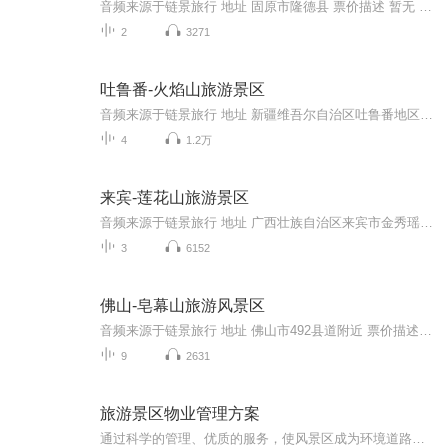
音频来源于链景旅行 地址 固原市隆德县 票价描述 暂无 开放时间 全天 乘车信息 暂无
2
3271
吐鲁番-火焰山旅游景区
音频来源于链景旅行 地址 新疆维吾尔自治区吐鲁番地区吐鲁番市G30(连霍高速公路) 票价描述 门票40元；学生持学生证、65-69岁老人半价，70岁以上老人、1.2米以下儿童免费。 开放时间 旺季（4月21日-10月20日）8:00-21:00，淡季（10月21日-4月20日）10:00-18...
4
1.2万
来宾-莲花山旅游景区
音频来源于链景旅行 地址 广西壮族自治区来宾市金秀瑶族自治县大瑶山区 票价描述 暂无 开放时间 8:30-16:30 乘车信息 自驾车：⑴广州出发：广州——广西贺州——阳朔——荔浦——金秀——莲花山。
3
6152
佛山-皂幕山旅游风景区
音频来源于链景旅行 地址 佛山市492县道附近 票价描述 暂无 开放时间 8:30-17:30 乘车信息 1.乘坐汽车到达高明客运站2.乘坐高明公交505路到达杨梅终点站3.杨梅至皂幕山风景区直达公交
9
2631
旅游景区物业管理方案
通过科学的管理、优质的服务，使风景区成为环境道路优美、绿树成荫、安全有序、景区服务配套齐全、文化建设好戏连台的文明综合，确立并提升风景区的品牌，让我们共同探讨学习。