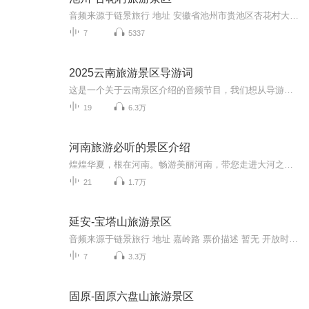
音频来源于链景旅行 地址 安徽省池州市贵池区杏花村大道108号 票价描述 成人票：88元；儿童（1.2－1.4米）、老人、学生：58元；1.2米以下儿童免费。 开放时间 8:00-17:30 乘车信息 暂无
7
5337
2025云南旅游景区导游词
这是一个关于云南景区介绍的音频节目，我们想从导游的视角向游客朋友们讲述云南的山川美景、历史文化、民族风情，也欢迎大家到云南旅居。
19
6.3万
河南旅游必听的景区介绍
煌煌华夏，根在河南。畅游美丽河南，带您走进大河之南。本书的内容涵盖了河南省多数AAAA级以上的景区，由本省优秀地接导游人员和景区工作人员共同编辑完成，本书甄选了河南的重要景观和最实用的趣闻典故，适于旅游者前往河南旅游之用。
21
1.7万
延安-宝塔山旅游景区
音频来源于链景旅行 地址 嘉岭路 票价描述 暂无 开放时间 暂无 乘车信息 暂无
7
3.3万
固原-固原六盘山旅游景区