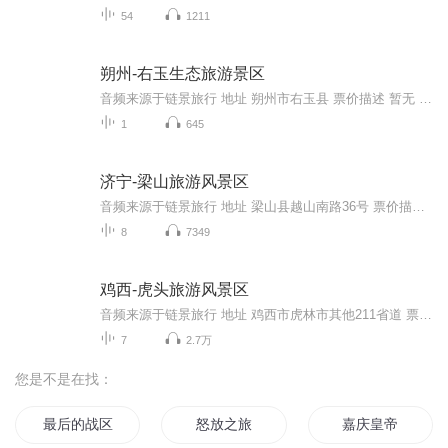
54
1211
朔州-右玉生态旅游景区
音频来源于链景旅行 地址 朔州市右玉县 票价描述 暂无 开放时间 全天 乘车信息 暂无
1
645
济宁-梁山旅游风景区
音频来源于链景旅行 地址 梁山县越山南路36号 票价描述 暂无 开放时间 08:00~11:30，14:30~18:30 乘车信息 公交车从梁山汽车站、火车站乘2路公交车车梁山景区（宋街）下车即到。自驾车（1）京福高速--日东高速--济宁出口下--沿济梁公路或105国道至汶上往西...
8
7349
鸡西-虎头旅游风景区
音频来源于链景旅行 地址 鸡西市虎林市其他211省道 票价描述 暂无 开放时间 暂无 乘车信息 暂无
7
2.7万
您是不是在找：
最后的战区
怒放之旅
嘉庆皇帝