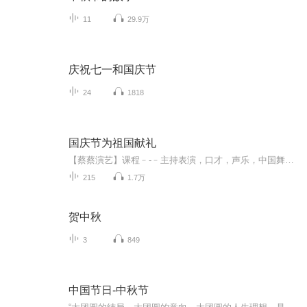
11
29.9万
庆祝七一和国庆节
24
1818
国庆节为祖国献礼
【蔡蔡演艺】课程﹣-﹣主持表演，口才，声乐，中国舞，民族舞。独特的小舞台，专业的录音棚，每一位同学都能成为优秀的小明星。独特的教学模式，轻松上课，快乐学习！知名主持人，舞蹈家，高级教师任职授课！江南总校：河沟街42号三楼 18545856430江北分校...
215
1.7万
贺中秋
3
849
中国节日-中秋节