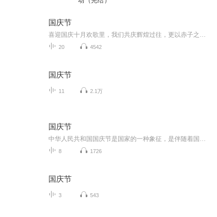
动（完结）
国庆节
喜迎国庆十月欢歌里，我们共庆辉煌过往，更以赤子之心，向未来书写滚烫的誓言——这盛世，值得我们以热爱相拥。
20
4542
国庆节
11
2.1万
国庆节
中华人民共和国国庆节是国家的一种象征，是伴随着国家的出现而出现的。让我们用诗歌朗诵歌颂祖国的繁荣富强，国泰民安。
8
1726
国庆节
3
543