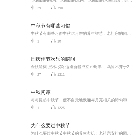
“大团圆的结局、大团圆的意向、大团圆的人生理想，是中国文化的情结……”正因为圆满的月亮，与人间情感生活有了这样密不可分的联系，我们的诗人才会发出“月是故乡明”的感慨。在一年的时序中，中秋节所在的是秋季中期，天气不冷不热，白昼与夜晚均等，...
29
790
中秋节有哪些习俗
中秋节有哪些习俗中秋吃月饼的养生智慧：老祖宗的团圆密码全藏在这张饼里 （开篇先抛个灵魂拷问）您有没有想过，为什么中秋节非得跟月饼死磕？就像现代人追剧必须配奶茶，古人赏月手里不攥块月饼就跟缺了充电宝似的浑身不自在。今天咱们就扒一扒这块油...
1
10
国庆佳节欢乐的瞬间
金秋送爽 层林尽染 适逢新疆成立70周年 ，乌鲁木齐于2025年9月23日迎来党中央和习大大带领的慰问团。新疆各族群众欢欣鼓舞，热烈欢迎。
27
1311
中秋闲谭
每每提起中秋节，便不自觉地默诵与月亮相关的诗句和故事来，因为中秋节里还有一个与月亮相关的美丽的传说呢！ 美丽的嫦娥姑娘和可爱的小玉兔就在月亮的广寒宫里住着，特别是在中秋节这天晚上，当一轮满月悄悄的挂在天边时，在广寒宫里、美丽的嫦娥姑娘抱着可爱的小玉兔就开活动起来，当我们与家人一起围聚在丰盛的晚餐桌旁、吃着丰盛的水果和共享月饼美食、不经意间抬头仰望天上的满月时，有眼亮的小朋友就会大叫起来：”哦，天哪，我看到月亮里面的嫦娥姐姐了，她还抱着个可爱的小兔兔和大家打招呼呢“！..… 中秋的传说和故事、闲谭古今梦落花，一起嗨聊吧...
11
1225
为什么要过中秋节
为什么要过中秋节中秋节的养生玄机：老祖宗安排的团圆节，暗藏多少健康密码？ 朋友，你有没有发现，中秋节就像被设置在年度日程表上的一个强制“系统更新”？平时工作群里静如死水，这天突然集体复活，连失联十年的前同事都能蹦出来发句“中秋快乐”。...