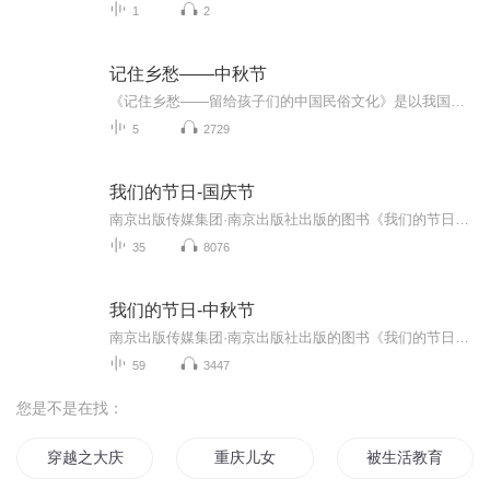
1
2
记住乡愁——中秋节
《记住乡愁——留给孩子们的中国民俗文化》是以我国民俗事象的精彩节点为圆心，广泛地辐射民俗生活的方方面面，资料翔实、梳理系统，具有很高的文化史料价值和现实意义，对于长期忽视生活中的优秀传统文化活态传承的倾向是一种矫正。...
5
2729
我们的节日-国庆节
南京出版传媒集团·南京出版社出版的图书《我们的节日》通过对中国节日文化和节日意义进行深度的挖掘，面向青少年群体构建独具特色的栏目内容，以此丰富春节、元宵节、清明节、端午节、七夕节、中秋节、重阳节等传统节日；六一节、教师节、国庆节等新兴节日的文化内涵和表现形式。促进青少年形成新的节日习俗，提升节日仪式感、认同感。音频作品由金陵朗读者联盟志愿者朗诵，南京音像出版社、金陵图书馆联合制作。
35
8076
我们的节日-中秋节
南京出版传媒集团·南京出版社出版的图书《我们的节日》通过对中国节日文化和节日意义进行深度的挖掘，面向青少年群体构建独具特色的栏目内容，以此丰富春节、元宵节、清明节、端午节、七夕节、中秋节、重阳节等传统节日；六一节、教师节、国庆节等新兴节日的文化内涵和表现形式。促进青少年形成新的节日习俗，提升节日仪式感、认同感。音频作品由金陵朗读者联盟志愿者朗诵，南京音像出版社、金陵图书馆联合制作。
59
3447
您是不是在找：
穿越之大庆帝国
重庆儿女
被生活教育的日子