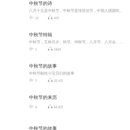
中秋节的诗
八月十五是中秋节，中秋节是传统佳节，中国人团圆吃月饼的日子，这个节日自古就有，所以留下了不少关于中秋节的诗
12
437
中秋节特辑
中秋节，又称月夕、秋节、仲秋节、八月节、八月会、追月节、玩月节、拜月节、女儿节或团圆节，是流行于中国众多民族与汉字文化圈诸国的传统文化节日，时在农历八月十五；因其恰值三秋之半，故名，也有些地方将中秋节定在八月十六。[1-2] 中秋节始于唐朝...
1
1624
中秋节的故事
中秋节献给小宝贝们的故事
7
32.4万
中秋节的来历
4
65.8万
中秋节的故事