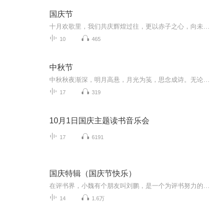
国庆节
十月欢歌里，我们共庆辉煌过往，更以赤子之心，向未来书写滚烫的誓言——这盛世，值得我们以热爱相拥。
10
465
中秋节
中秋秋夜渐深，明月高悬，月光为笺，思念成诗。无论天涯咫尺，此刻共沐清辉，团圆与守望，都化作心底最暖的灯火。
17
319
10月1日国庆主题读书音乐会
17
6191
国庆特辑（国庆节快乐）
在评书界，小魏有个朋友叫刘鹏，是一个为评书努力的小伙子。在2021年国庆期间，他想弄个特辑，便烦劳我给他录个爱国题材的评书小段儿。这种事情，不是特殊情况，小魏一般不会拒绝，也就给其录了一个《鲁迅踢鬼》，等他传完，我再传到我的专辑里。另外，小...
14
1.6万