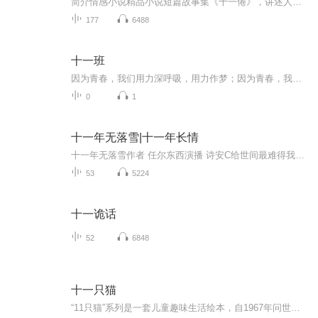
简介情感小说精品小说短篇故事集《十一倦》，讲述人、神、鬼三界里一则则活色生香的幻魅爱情和命运，人物涉及王侯将相、才子佳人、兽妖精怪、花魅仙神。
177
6488
十一班
因为青春，我们用力深呼吸，用力作梦；因为青春，我们约定制造共同的回忆，镶在青春纪念册；因为青春，我们不忘怀旧，在求的海洋里领航，在生活的天空中翱翔，在人生的道路上畅佯，感受多彩的生命，编织人生的梦想。同时青春的长河也流淌着年少的轻狂，充满着风雨坎坷。拜尔娜与十一班合作全新创作单曲《十一班》把对青春的懵懂和向往都融入了这首歌中，哼着歌走入美好未来。...
0
1
十一年无落雪|十一年长情
十一年无落雪作者 任尔东西演播 诗安C给世间最难得我一生狂热 陆嵘峥我一生无悔 入警校青梅竹马十一年长情 那是一堆未寄出去的信甚至连署名都没有陆嵘峥打开其中一封上面的娟秀字迹，赫然写着一句话陆嵘峥同志，今年我真的要放弃你了请大家点赞评论转发支持哦你们的点赞是我进步的动力
53
5224
十一诡话
52
6848
十一只猫
“11只猫”系列是一套儿童趣味生活绘本，自1967年问世后屡获大奖，到今天仍是孩子们心中的绘本人气王！作者采用诙谐滑稽、富有悬念的笔调，勾画出11只猫的鲜明形象，他们有一点好奇心、一点小贪心、一点小滑头，却天性善良勇敢。11只猫就像天性纯真的孩子...