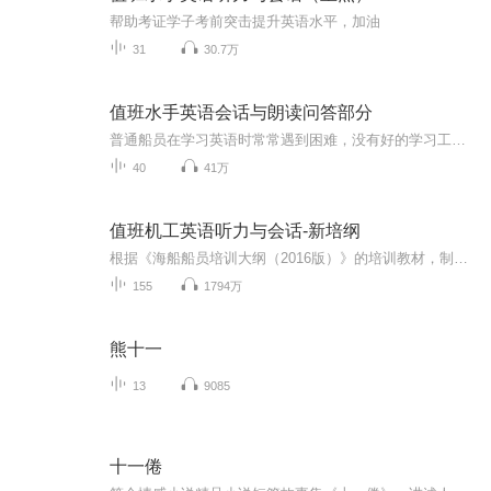
帮助考证学子考前突击提升英语水平，加油
31
30.7万
值班水手英语会话与朗读问答部分
普通船员在学习英语时常常遇到困难，没有好的学习工具用来学习水手英语听力与会话，而英语对他们来说，也是最大的难题，好多人在英语面前不知所措，而喜马拉雅这个平台恰好提供了这个好的学习工具，船员朋友门边听边看字幕，直接打到考试的效果，经过长时间的训练，相信大家能够把英语考过去。
40
41万
值班机工英语听力与会话-新培纲
根据《海船船员培训大纲（2016版）》的培训教材，制作了英文加中文的录音，希望大家英汉结合、对照记忆，顺利通过考试，拿到适任证书！
155
1794万
熊十一
13
9085
十一倦