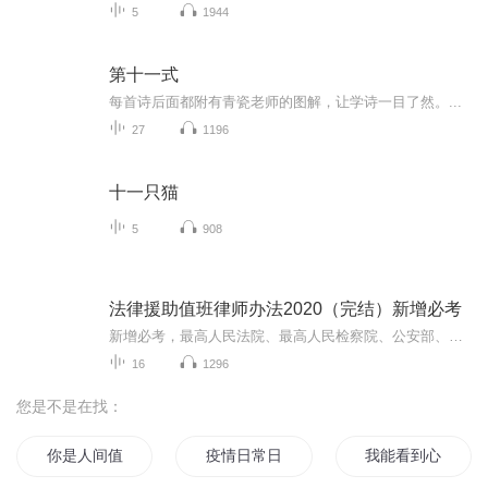
5
1944
第十一式
每首诗后面都附有青瓷老师的图解，让学诗一目了然。...
27
1196
十一只猫
5
908
法律援助值班律师办法2020（完结）新增必考
新增必考，最高人民法院、最高人民检察院、公安部、国家安全部、司法部制定《法律援助值班律师工作办法》，2020年8月20日施行。《关于开展法律援助值班律师工作的意见》同时废止。
16
1296
您是不是在找：
你是人间值得
疫情日常日记
我能看到心动值