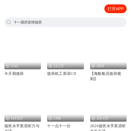
打开APP
十一国庆疫情值班
2543
22.2万
2928
今天我值班
值班机工英语CD
【海船船员值班规
则】
141.8万
2560
224.1万
值班水手英语听力与
十一点十一分
2020值班水手英语听