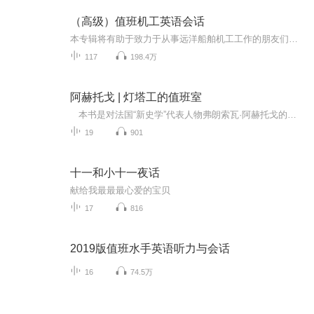
（高级）值班机工英语会话
本专辑将有助于致力于从事远洋船舶机工工作的朋友们，祝你们顺利通过考试，拿到适任证书。
117
198.4万
阿赫托戈 | 灯塔工的值班室
本书是对法国“新史学”代表人物弗朗索瓦·阿赫托戈的采访实录。 阿赫托戈深受韦尔南、莱因哈特·科泽勒克、列维-斯特劳斯等历史学家和人类学家的影响，将历史人类学引入自己的研究。书中，阿赫托戈回忆了个人的经历，深入浅出地讨论了历史学家的定位、对时间和记忆的理解、对当下主义的判断、关于他者的思考，以及历史人类学在研究中的应用等。 在采访中，阿赫托戈还谈及对法国当代历史学家的品评，剖析了当代法国史学界的前沿问题，对时间和时间观念的流变、当代史、当下主义与...
19
901
十一和小十一夜话
献给我最最最心爱的宝贝
17
816
2019版值班水手英语听力与会话
16
74.5万