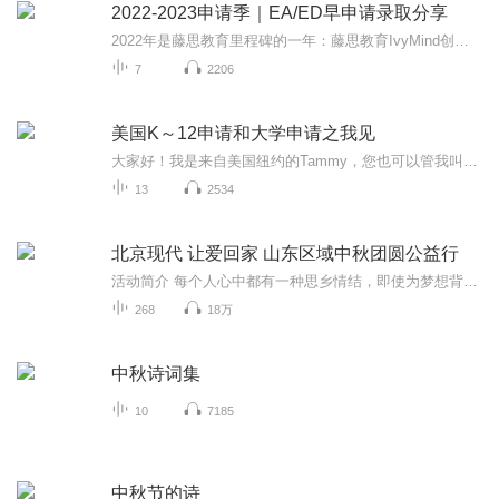
2022-2023申请季｜EA/ED早申请录取分享
2022年是藤思教育里程碑的一年：藤思教育IvyMind创立10周年；藤思教育公众号创立7周年；藤思教育奖学金IvyMind Scholarship设立并连续颁发5周年。藤思教育历经风雨，在Betty老师的带领下，我们不断刷新记录，创造一个又一个申请神话！在今年的早申请阶段，...
7
2206
美国K～12申请和大学申请之我见
大家好！我是来自美国纽约的Tammy，您也可以管我叫乐妈，很高兴在这里和您相遇，并在孩子教育和家长自我成长上贡献我的一份力量。此专辑是我现场分享会的部分精彩回放，我不是申请专家，只是一名认真陪伴儿子成长18年，现在还在努力进步的妈妈，分享的仅是...
13
2534
北京现代 让爱回家 山东区域中秋团圆公益行
活动简介 每个人心中都有一种思乡情结，即使为梦想背井离乡、远在他方，有一个地方仍旧会让人念念不忘，这个地方就是家。转眼又到中秋佳节，今年中秋连着国庆即将迎来8天小长假，然而有很多 依然因为种种原因回不了家。 你总说，在外面挺好的，不想家。...
268
18万
中秋诗词集
10
7185
中秋节的诗