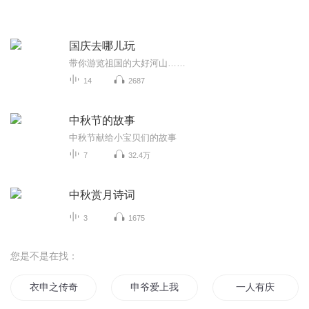
国庆去哪儿玩
带你游览祖国的大好河山……
14
2687
中秋节的故事
中秋节献给小宝贝们的故事
7
32.4万
中秋赏月诗词
3
1675
您是不是在找：
衣申之传奇
申爷爱上我了吧
一人有庆