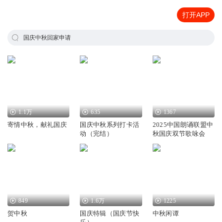
打开APP
国庆中秋回家申请
1.1万
635
1367
寄情中秋，献礼国庆
国庆中秋系列打卡活
2025中国朗诵联盟中
动（完结）
秋国庆双节歌咏会
849
1.6万
1225
贺中秋
国庆特辑（国庆节快
中秋闲谭