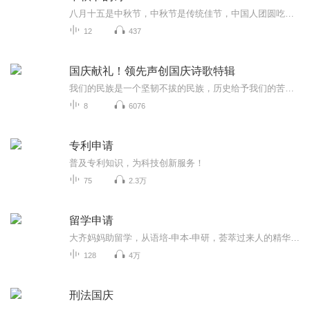
八月十五是中秋节，中秋节是传统佳节，中国人团圆吃月饼的日子，这个节日自古就有，所以留下了不少关于中秋节的诗
12
437
国庆献礼！领先声创国庆诗歌特辑
我们的民族是一个坚韧不拔的民族，历史给予我们的苦难都变成了闪着金光的勋章！我们的国家是一个龙腾虎跃的国家，那条巨龙正以不可阻挡之势崛起于神奇的东方！------------------------------------------------值此祖国70周年华诞之际，领先声创以诗歌向祖国献礼！用我们的声音、用我们的热血、用我们的灵魂诵读经典爱国篇章，歌颂我们的祖国！永远繁荣富强！
8
6076
专利申请
普及专利知识，为科技创新服务！
75
2.3万
留学申请
大齐妈妈助留学，从语培-申本-申研，荟萃过来人的精华，大浪淘沙留学届的“坑”，帮大家绕过弯路，携手走好留学每一步！
128
4万
刑法国庆