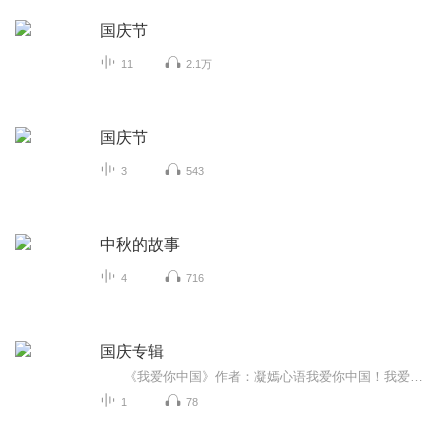
国庆节
11
2.1万
国庆节
3
543
中秋的故事
4
716
国庆专辑
《我爱你中国》作者：凝嫣心语我爱你中国！我爱你春天蓬勃的秧苗；我爱你秋日金黄的硕果。我爱你中国！我爱你青松气质，我爱你红梅品格！我爱你家乡的甜蔗好像乳汁滋润着我的心窝。我爱你中国，我要把最美的歌儿献给你，我的母亲我的祖国。我爱你中国，我爱...
1
78