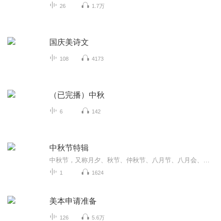
26
1.7万
国庆美诗文
108
4173
（已完播）中秋
6
142
中秋节特辑
中秋节，又称月夕、秋节、仲秋节、八月节、八月会、追月节、玩月节、拜月节、女儿节或团圆节，是流行于中国众多民族与汉字文化圈诸国的传统文化节日，时在农历八月十五；因其恰值三秋之半，故名，也有些地方将中秋节定在八月十六。[1-2] 中秋节始于唐朝...
1
1624
美本申请准备
126
5.6万