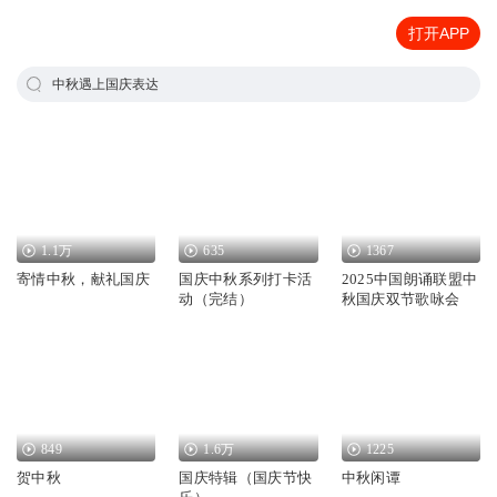
打开APP
中秋遇上国庆表达
1.1万
635
1367
寄情中秋，献礼国庆
国庆中秋系列打卡活
2025中国朗诵联盟中
动（完结）
秋国庆双节歌咏会
849
1.6万
1225
贺中秋
国庆特辑（国庆节快
中秋闲谭