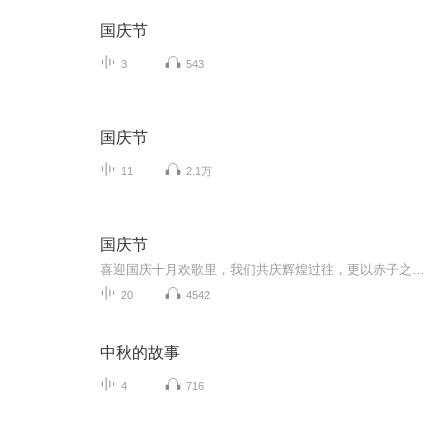
国庆节
3
543
国庆节
11
2.1万
国庆节
喜迎国庆十月欢歌里，我们共庆辉煌过往，更以赤子之心，向未来书写滚烫的誓言——这盛世，值得我们以热爱相拥。
20
4542
中秋的故事
4
716