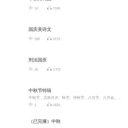
10
7189
国庆美诗文
108
4173
刑法国庆
26
1.7万
中秋节特辑
中秋节，又称月夕、秋节、仲秋节、八月节、八月会、追月节、玩月节、拜月节、女儿节或团圆节，是流行于中国众多民族与汉字文化圈诸国的传统文化节日，时在农历八月十五；因其恰值三秋之半，故名，也有些地方将中秋节定在八月十六。[1-2] 中秋节始于唐朝...
1
1624
（已完播）中秋