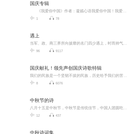
国庆专辑
《我爱你中国》作者：凝嫣心语我爱你中国！我爱你春天蓬勃的秧苗；我爱你秋日金黄的硕果。我爱你中国！我爱你青松气质，我爱你红梅品格！我爱你家乡的甜蔗好像乳汁滋润着我的心窝。我爱你中国，我要把最美的歌儿献给你，我的母亲我的祖国。我爱你中国，我爱...
1
78
遇上
当军、政、商三界所向披靡的名门四少遇上，时而帅气公子哥、时而性感火辣靓妹风情万种的绝色尤物、时而猥琐狗仔、时而霸气女王... ...从蒙尘世家小姐转变成千面妖狐的霸气女王。四少花式撩法追求蝶变佳人，但白莲花花招百出、青梅爱慕、发小争抢、妖孽诱惑、明强暗杀... ...来当道，且看他一路虐渣，一路撒狗粮，是否能够抱得美人归，且行且珍惜~ 女主爱情观：“至于能走到哪一步，会不会有未来，就都交给缘分和时间吧，拥有时好好享受，失去时也能潇洒转身，即便全世界都抛弃你，我还有我自己。”...
96
9117
国庆献礼！领先声创国庆诗歌特辑
我们的民族是一个坚韧不拔的民族，历史给予我们的苦难都变成了闪着金光的勋章！我们的国家是一个龙腾虎跃的国家，那条巨龙正以不可阻挡之势崛起于神奇的东方！------------------------------------------------值此祖国70周年华诞之际，领先声创以诗歌向祖国献礼！用我们的声音、用我们的热血、用我们的灵魂诵读经典爱国篇章，歌颂我们的祖国！永远繁荣富强！
8
6076
中秋节的诗
八月十五是中秋节，中秋节是传统佳节，中国人团圆吃月饼的日子，这个节日自古就有，所以留下了不少关于中秋节的诗
12
437
中秋诗词集