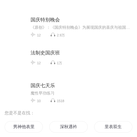
国庆特别晚会
《原创》：《国庆特别晚会》为展现国庆的喜庆与祖国的深情我将以具体的场景切入从清晨升旗的庄严到街头巷尾的欢庆到历史与当下的交融，用优美的笔触传递对祖国的热爱与自豪！用诗歌和情感美文形式，歌颂祖国的繁荣富强，祝人民幸福安康！
12
2.9万
法制史国庆班
12
1万
国庆七天乐
魔性早功练习
10
1518
您是不是在找：
男神他表里不一
深秋遇衿
里表双生