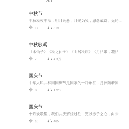
乐）
中秋节
中秋秋夜渐深，明月高悬，月光为笺，思念成诗。无论天涯咫尺，此刻共沐清辉，团圆与守望，都化作心底最暖的灯火。
17
319
中秋歌谣
《水仙子》《秋之仙子》《山居秋暝》《月姑娘，花姑娘》《月儿圆圆》《秋风吹吹》
7
4.3万
国庆节
中华人民共和国国庆节是国家的一种象征，是伴随着国家的出现而出现的。让我们用诗歌朗诵歌颂祖国的繁荣富强，国泰民安。
8
1726
国庆节
十月欢歌里，我们共庆辉煌过往，更以赤子之心，向未来书写滚烫的誓言——这盛世，值得我们以热爱相拥。
10
465