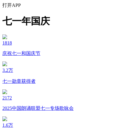
打开APP
七一年国庆
1818
庆祝七一和国庆节
3.2万
七一勋章获得者
2172
2025中国朗诵联盟七一专场歌咏会
1.6万