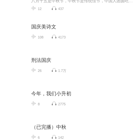
八月十五是中秋节，中秋节是传统佳节，中国人团圆吃月饼的日子，这个节日自古就有，所以留下了不少关于中秋节的诗
12
437
国庆美诗文
108
4173
刑法国庆
26
1.7万
今年，我们小升初
8
2775
（已完播）中秋
6
142