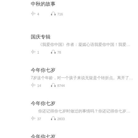
中秋的故事
4
716
国庆专辑
《我爱你中国》作者：凝嫣心语我爱你中国！我爱你春天蓬勃的秧苗；我爱你秋日金黄的硕果。我爱你中国！我爱你青松气质，我爱你红梅品格！我爱你家乡的甜蔗好像乳汁滋润着我的心窝。我爱你中国，我要把最美的歌儿献给你，我的母亲我的祖国。我爱你中国，我爱...
1
78
今年你七岁
7岁这个年龄，对一个孩子来说无疑是个转折点。离开了以游戏为主的幼儿园，跨进了以学习为主的校门；摆脱了阿姨的整日庇护，开始了相对独立的崭新生活……他们会碰到一些什么新鲜事儿？他们的脑子里会闪起一些什么怪效果？面对孩子呈现的种种题目，做家长的又该想些什么？做些什么？小说真实地记录了一个小学一年级生一年来的所作所为，同时记录了孩子家长的所思所想。作品情感细腻真挚，思考深进新奇，文长自然幽默，不只孩子读来妙趣横生，家长读来也将深受启迪。...
14
8744
今年你七岁
你还记得你七岁时做过的事情吗？你还记得你七岁时父母、亲人对你的教育和陪伴吗？刘健屏老师的《今年你七岁》，就描绘了一个父亲是如何爱孩子的，描绘了他在陪伴孩子的成长中所产生的一种焦虑中的父爱。 书中说：人都是从童年走过来的...
37
2833
今年你七岁