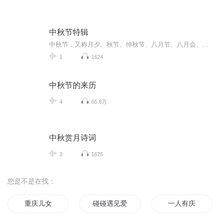
中秋节特辑
中秋节，又称月夕、秋节、仲秋节、八月节、八月会、追月节、玩月节、拜月节、女儿节或团圆节，是流行于中国众多民族与汉字文化圈诸国的传统文化节日，时在农历八月十五；因其恰值三秋之半，故名，也有些地方将中秋节定在八月十六。[1-2] 中秋节始于唐朝...
1
1624
中秋节的来历
4
65.8万
中秋赏月诗词
3
1675
您是不是在找：
重庆儿女
碰碰遇见爱
一人有庆