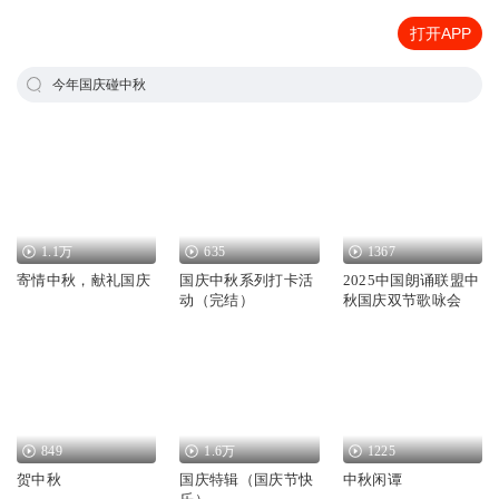
打开APP
今年国庆碰中秋
1.1万
635
1367
寄情中秋，献礼国庆
国庆中秋系列打卡活
2025中国朗诵联盟中
动（完结）
秋国庆双节歌咏会
849
1.6万
1225
贺中秋
国庆特辑（国庆节快
中秋闲谭