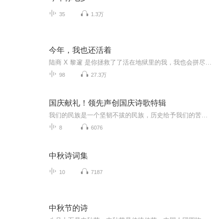
35
1.3万
今年，我也还活着
陆商 X 黎邃 是你拯救了了活在地狱里的我，我也会拼尽一切给你生的希望。虐心且虐狗，值得来感受！！
98
27.3万
国庆献礼！领先声创国庆诗歌特辑
我们的民族是一个坚韧不拔的民族，历史给予我们的苦难都变成了闪着金光的勋章！我们的国家是一个龙腾虎跃的国家，那条巨龙正以不可阻挡之势崛起于神奇的东方！------------------------------------------------值此祖国70周年华诞之际，领先声创以诗歌向祖国献礼！用我们的声音、用我们的热血、用我们的灵魂诵读经典爱国篇章，歌颂我们的祖国！永远繁荣富强！
8
6076
中秋诗词集
10
7187
中秋节的诗