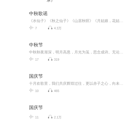
乐）
中秋歌谣
《水仙子》《秋之仙子》《山居秋暝》《月姑娘，花姑娘》《月儿圆圆》《秋风吹吹》
7
4.3万
中秋节
中秋秋夜渐深，明月高悬，月光为笺，思念成诗。无论天涯咫尺，此刻共沐清辉，团圆与守望，都化作心底最暖的灯火。
17
319
国庆节
十月欢歌里，我们共庆辉煌过往，更以赤子之心，向未来书写滚烫的誓言——这盛世，值得我们以热爱相拥。
10
465
国庆节
11
2.1万