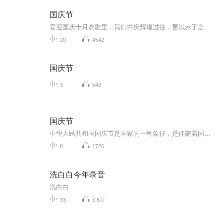
国庆节
喜迎国庆十月欢歌里，我们共庆辉煌过往，更以赤子之心，向未来书写滚烫的誓言——这盛世，值得我们以热爱相拥。
20
4542
国庆节
3
543
国庆节
中华人民共和国国庆节是国家的一种象征，是伴随着国家的出现而出现的。让我们用诗歌朗诵歌颂祖国的繁荣富强，国泰民安。
8
1726
洗白白今年录音
洗白白
33
3.6万