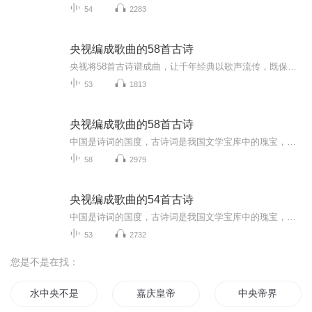
54
2283
央视编成歌曲的58首古诗
央视将58首古诗谱成曲，让千年经典以歌声流传，既保留了诗词的韵律美，又赋予了新的生命力。对今人而言，这是文化的传承与创新，让我们在旋律中感受诗词之美，重拾文化自信，让经典真正活在当下。
53
1813
央视编成歌曲的58首古诗
中国是诗词的国度，古诗词是我国文学宝库中的瑰宝，也是我们民族的文化精髓。央视《经典咏流转》节目里播出由58首诗词编成的歌曲正是我们学习的好素材！文以载道，歌以咏志。让文学名篇在音乐中重获新生。用创新的诗和歌的结合，回到了诗歌的起源，也让诗...
58
2979
央视编成歌曲的54首古诗
中国是诗词的国度，古诗词是我国文学宝库中的瑰宝，也是我们民族的文化精髓。央视《经典咏流转》节目里播出由58首诗词编成的歌曲正是我们学习的好素材!文以载道，歌以咏志。让文学名篇在音乐中重获新生。用创新的诗和歌的结合，回到了诗歌的起源，也让诗歌...
53
2732
您是不是在找：
水中央不是水
嘉庆皇帝
中央帝界