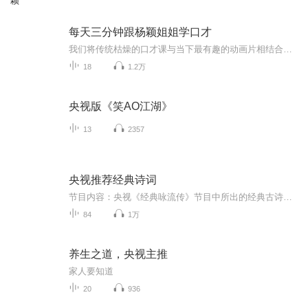
颖
每天三分钟跟杨颖姐姐学口才
我们将传统枯燥的口才课与当下最有趣的动画片相结合，您的孩子将收获语言表达能力、语言组织能力、表现力、创造力、逻辑思维能力、个人魅力、自信力、领导力等8大能力，适合3——6岁的幼儿，您每天只需花费三分钟，即可培养宝贝的情商、智商，带上宝贝跟着小猪佩琪赶紧学起来吧！
18
1.2万
央视版《笑AO江湖》
13
2357
央视推荐经典诗词
节目内容：央视《经典咏流传》节目中所出的经典古诗词古诗词是中华文化的瑰宝，感受我国古代语言的韵律和意味适合人群：所有热爱中华文化的人你将收获：重温耳熟能详的经典古诗词，感受古诗词的韵律和意境，品味中华民族的文化精髓！
84
1万
养生之道，央视主推
家人要知道
20
936