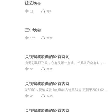
综艺晚会
16
757
空中晚会
187
7272
央视编成歌曲的58首诗词
身无彩凤双飞翼，心有灵犀一点通。长风破浪会有时，直挂云帆济沧海。自在飞花轻似梦。无边丝雨细如愁。……涉江而过，芙蓉千朵，诗也简单，心也简单。更新不定期，学生党演播，不喜勿喷，麻烦各位听友见谅。欢迎大家的收听和订阅，感兴趣的朋友麻烦多多关...
50
3252
央视编成歌曲的58首古诗
3:505G央视编成歌曲的58首古诗共54篇·更新于2021.02.25中国是诗词的国度，古诗词是我国文学宝库中的瑰宝，也是我们民族的文化精髓。央视《经典咏流转》节目里播出由58首诗词编成的歌曲正是我们学习的好素材!文以载道，歌以咏志。让文学名篇在音乐中重获新...
45
1415
央视编成歌曲的58首古诗