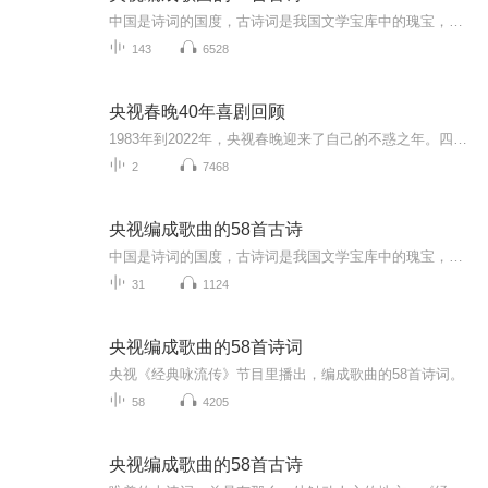
中国是诗词的国度，古诗词是我国文学宝库中的瑰宝，也是我们民族的文化精髓。央视《经典咏流传》节目里播出由58首诗词编成的歌曲正是我们学习的好素材！文以载道，歌以咏志。让文学名篇在音乐中重获新生。用创新的诗和歌的结合，回到了诗词的起源，也让诗...
143
6528
央视春晚40年喜剧回顾
1983年到2022年，央视春晚迎来了自己的不惑之年。四十年间，许许多多杰出的喜剧演员携经典作品登上了这个亿万双眼睛关注的舞台，也为我们留下了无数美好回忆与趣味话题。然而近些年来，“年年包饺砸，句句要煽情”似乎成了一个怪圈，甚至让“语言类节目”...
2
7468
央视编成歌曲的58首古诗
中国是诗词的国度，古诗词是我国文学宝库中的瑰宝，也是我们民族的文化精髓。央视《经典咏流转》节目里播出由58首诗词编成的歌曲正是我们学习的好素材！文以载道，歌以咏志。让文学名篇在音乐中重获新生。用创新的诗和歌的结合，回到了诗歌的起源，也让诗...
31
1124
央视编成歌曲的58首诗词
央视《经典咏流传》节目里播出，编成歌曲的58首诗词。
58
4205
央视编成歌曲的58首古诗