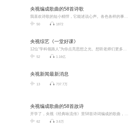
央视编成歌曲的58首诗歌
我喜欢诗歌的短小精悍，它能述说心声。各色各样的事物，都可通过诗歌来表达。
50
1872
央视综艺《一堂好课》
12位“学科领路人”为你点亮思想之光。想听老师们更多精彩内容，点击链接听现场完整未剪辑实录https://www.ximalaya.com/renwen/21206154/ 为了用“知识榜样”的力量指引年轻一代未来的方向，中央广播电视总台与喜马拉雅联合出品一档大型文化节目—...
52
1.16亿
央视新闻最新消息
13
737.7万
央视编成歌曲的58首故诗
开学了，央视《经典咏流传》里58首诗词编成的歌曲，这是语文学习必备好素材，课本中都会学到！另外中小学生都可以用得到哦~那就让我们一起唱起来，学起来，背起来吧！第一期（5首）《明日歌》明·钱鹤滩明日复明日，明日何其多。我生待明日，万事成蹉跎 。世人若被明日累，春去秋来老将至。朝看水东流，暮看日西坠。百年明日能几何？请君听我明日歌。《苔》清·袁枚白日不到处，青春恰自来。苔花如米小，也学牡丹开。《墨梅》明·王冕我家洗砚池头树，朵朵花开淡墨痕。不要人夸好颜色，只留清气满乾坤。《临江仙》明·杨慎滚滚长江东逝水，浪花淘尽英雄。是非成败转头空。青山依旧在，几度夕阳红。白发渔樵江渚上，惯看秋月春风。一壶浊酒喜相逢。古今多少事，都付笑谈中。《登鹳雀楼》唐·王之涣白日依山尽，黄河入海流。欲穷千里目，更上一层楼。第二期（5首）《声律启蒙》（节选）清·车万育云对雨，雪对风，晚照对晴空。来鸿对去燕，宿鸟对鸣虫。三尺剑，六钧弓，岭北对江东。人间清暑殿，天上广寒宫。两岸晓烟杨柳绿，一园春雨杏花红。两鬓风霜，途次早行之客；一蓑烟雨，溪边晚钓之翁。《定风波》宋·苏轼莫听穿林打叶声，何妨吟啸且徐行。竹杖芒鞋轻胜马，谁怕？一蓑烟雨任平生。料峭春风吹酒醒，微冷，山头斜照却相迎。回首向来萧瑟处，归去，也无风雨也无晴。《三字经》（节选）宋·王应麟人之初，性本善；性相近，习相远。苟不教，性乃迁；教之道，贵以专。昔孟母，择邻处；子不学，断机杼。窦燕山，有义方；教五子，名俱扬。养不教，父之过；教不严，师之惰。子不学，非所宜；幼不学，老何为？玉不琢，不成器；人不学，不知义。为人子，方少时；亲师友，习礼仪。香九龄，能温席；孝于亲，所当执。融四岁，能让梨；弟于长，宜先知。首孝弟，次见闻；知某数，识某文。一而十，十而百，百而千，千而万。三才者，天地人。三光者，日月星。《乡愁》余光中小时候，乡愁是一枚小小的邮票，我在这头，母亲在那头。长大后，乡愁是一张窄窄的船票，我在这头，新娘在那头。后来啊，乡愁是一方矮矮的坟墓，我在外头，母亲在里头。而现在，乡愁是一湾浅浅的海峡，我在这头，大陆在那头。《枉凝眉》清·曹雪芹一个是阆苑仙葩，一个是美玉无瑕。若说没奇缘，今生偏又遇着他；若说有奇缘，如何心事终虚化？一个枉自嗟呀，一个空劳牵挂。一个是水中月，一个是镜中花。想眼中能有多少泪珠儿，怎禁得秋流到冬尽，春流到夏！第三期（5首）《将进酒》唐·李白君不见，黄河之水天上来，奔流到海不复回。君不见，高堂明镜悲白发，朝如青丝暮成雪。人生得意须尽欢，莫使金樽空对月。天生我材必有用，千金散尽还复来。烹羊宰牛且为乐，会须一饮三百杯。岑夫子，丹丘生，将进酒，杯莫停。与君歌一曲，请君为我倾耳听。钟鼓馔玉不足贵，但愿长醉不复醒。古来圣贤皆寂寞，惟有饮者留其名。陈王昔时宴平乐，斗酒十千恣欢谑。主人何为言少钱，径须沽取对君酌。五花马，千金裘，呼儿将出换美酒，与尔同销万古愁。《鹊桥仙》宋·秦观纤云弄巧，飞星传恨，银汉迢迢暗度。金风玉露一相逢，便胜却人间无数。柔情似水，佳期如梦，忍顾鹊桥归路。两情若是久长时，又岂在朝朝暮暮。《木兰诗》（节选）唧唧复唧唧，木兰当户织。不闻机杼声，惟闻女叹息。问女何所思，问女何所忆。女亦无所思，女亦无所忆。昨夜见军帖，可汗大点兵。军书十二卷，卷卷有爷名。阿爷无大儿，木兰无长兄。愿为市鞍马，从此替爷征。《赠从弟·其二》东汉·刘桢亭亭山上松，瑟瑟谷中风。风声一何盛，松枝一何劲！冰霜正惨凄，终岁常端正。岂不罹凝寒？松柏有本性。《送别》李叔同长亭外，古道边，芳草碧连天。晚风拂柳笛声残，夕阳山外山。天之涯，地之角，知交半零落。一壶浊酒尽余欢，今宵别梦寒。长亭外，古道边，芳草碧连天。问君此去几时还，来时莫徘徊。天之涯，地之角，知交半零落。人生难得是欢聚，惟有别离多。第四期（6首）《咏鹅》唐·骆宾王鹅，鹅，鹅，曲项向天歌。白毛浮绿水，红掌拨清波。《渭城曲》唐·王维渭城朝雨浥轻尘，客舍青青柳色新。劝君更尽一杯酒，西出阳关无故人。《月下独酌四首·其一》唐·李白花间一壶酒，独酌无相亲。举杯邀明月，对影成三人。月既不解饮，影徒随我身。暂伴月将影，行乐须及春。我歌月徘徊，我舞影零乱。醒时同交欢，醉后各分散。永结无情游，相期邈云汉。《游子吟》唐·孟郊慈母手中线，游子身上衣。临行密密缝，意恐迟迟归。谁言寸草心，报得三春晖。《敕乐歌》敕勒川，阴山下，天似穹庐，笼盖四野。天苍苍，野茫茫，风吹草低见牛羊。《春晓》唐·孟浩然春眠不觉晓，处处闻啼鸟。夜来风雨声，花落知多少。《离骚》（节选）战国·屈原驷玉虬以桀鹥兮，溘埃风余上征。朝发轫于苍梧兮，夕余至乎县圃。欲少留此灵琐兮，日忽忽其将暮。吾令羲和弭节兮，望崦嵫而勿迫。路漫漫其修远兮，吾将上下而求索。饮余马于咸池兮，总余辔乎扶桑。折若木以拂日兮，聊逍遥以相羊。前望舒使先驱兮，后飞廉使奔属。鸾皇为余先戒兮，雷师告余以未具。吾令凤鸟飞腾兮，继之以日夜。飘风屯其相离兮，帅云霓而来御。纷总总其离合兮，斑陆离其上下。《从军行》唐·杨炯烽火照西京，心中自不平。牙璋辞凤阙，铁骑绕龙城。雪暗凋旗画，风多杂鼓声。宁为百夫长，胜作一书生。第五期（6首）《凉州词二首·其一》唐·王之涣黄河远上白云间，一片孤城万仞山。羌笛何须怨杨柳，春风不度玉门关。《山居秋暝》唐·王维空山新雨后，天气晚来秋。明月松间照，清泉石上流。竹喧归浣女，莲动下渔舟。随意春芳歇，王孙自可留。《陋室铭》唐·刘禹锡山不在高，有仙则名。水不在深，有龙则灵。斯是陋室，惟吾德馨。苔痕上阶绿，草色入帘青。谈笑有鸿儒，往来无白丁。可以调素琴，阅金经。无丝竹之乱耳，无案牍之劳形。南阳诸葛庐，西蜀子云亭，孔子云：何陋之有？《望月怀远》唐·张九龄海上生明月，天涯共此时。情人怨遥夜，竟夕起相思。灭烛怜光满，披衣觉露滋。不堪盈手赠，还寝梦佳期。《敕乐歌》敕勒川，阴山下，天似穹庐，笼盖四野。天苍苍，野茫茫，风吹草低见牛羊。《饮湖上初晴后雨二首·其二》宋·苏轼水光潋滟晴方好，山色空蒙雨亦奇。欲把西湖比西子，淡妆浓抹总相宜。第六期（5首）《天净沙·秋思》元·马致远枯藤老树昏鸦，小桥流水人家，古道西风瘦马。夕阳西下，断肠人在天涯。
62
3.6万