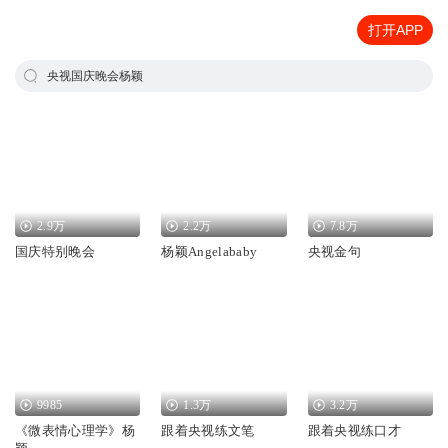
打开APP
央视国庆晚会杨颖
2.9万
2.2万
7.8万
国庆特别晚会
杨颖Angelababy
央视金句
9985
1.3万
3.2万
《微表情心理学》杨
跟着央视练文笔
跟着央视练口才