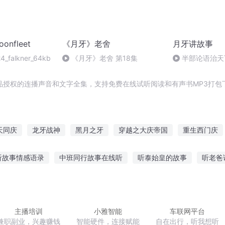
nfleet
《月牙》老舍
月牙讲故事
24_falkner_64kb
《月牙》老舍 第18集
半部论语治天
品授权的连播声音和文字全集，支持免费在线试听阅读和有声书MP3打包
天同庆
龙牙战神
黑月之牙
穿越之大庆帝国
重生西门庆
庆元纪年
庆云传奇
嘉庆皇帝
异能重生西门庆
重生之西
听故事情感语录
中班同行故事在线听
听泰始皇的故事
听老爸
笑故事在线听
听绘本馆故事会
听故事搞笑直播软件下载
麦克
讲故事
猫故事鬼故事在线听免费
主播培训
小雅智能
车联网平台
兼职副业，兴趣赚钱
智能硬件，连接赋能
自在出行，听我想听