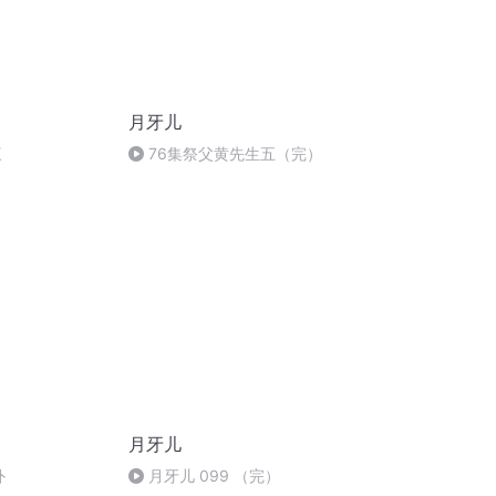
月牙儿
三
76集祭父黄先生五（完）
月牙儿
外
月牙儿 099 （完）