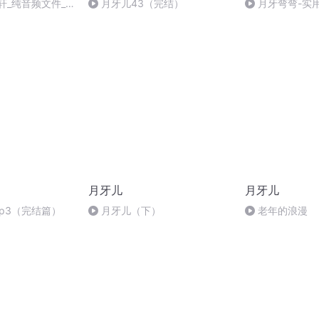
轩_纯音频文件_
月牙儿43（完结）
月牙弯弯-实
月牙儿
月牙儿
mp3（完结篇）
月牙儿（下）
老年的浪漫