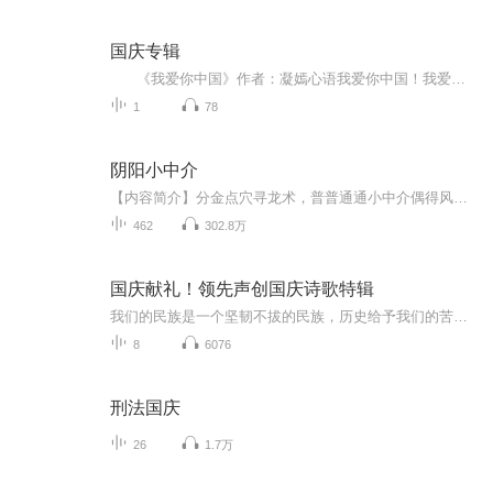
国庆专辑
《我爱你中国》作者：凝嫣心语我爱你中国！我爱你春天蓬勃的秧苗；我爱你秋日金黄的硕果。我爱你中国！我爱你青松气质，我爱你红梅品格！我爱你家乡的甜蔗好像乳汁滋润着我的心窝。我爱你中国，我要把最美的歌儿献给你，我的母亲我的祖国。我爱你中国，我爱...
1
78
阴阳小中介
【内容简介】分金点穴寻龙术，普普通通小中介偶得风水秘术，“把你这个价值一个亿的别墅拆了，建墓地！”【作者/主播简介】作者：风行天下，网络小说作家。主播：杨五毛，声音独特，辨识度非常高，擅长恐怖悬疑类小说。【购买须知】1、本作品为付费有声书，前64集为免费试听，购买成功后，即可收听，可下载重复收听。2、版权归原作者所有，严禁翻录成任何形式，严禁在任何第三方平台传播，违者将追究其法律责任。3、如在充值／购买环节遇到问题，您可通过页面右上方按钮，将页面分享至微信内使用微信支付完成购买。4、在购买过程中，如果您有任何问题，可以按以下步骤咨询在线客服：第一步：您可在喜马拉雅APP【账号】-【帮助与反馈】”中咨询在线客服第二步：如果您无法联系上APP内在线客服，可关注【喜马拉雅付费精品】公众号，通过下方菜单栏里咨询在线客服第三步：如果在线客服都未取得联系，也可拨打客服电话：400-838-5616
462
302.8万
国庆献礼！领先声创国庆诗歌特辑
我们的民族是一个坚韧不拔的民族，历史给予我们的苦难都变成了闪着金光的勋章！我们的国家是一个龙腾虎跃的国家，那条巨龙正以不可阻挡之势崛起于神奇的东方！------------------------------------------------值此祖国70周年华诞之际，领先声创以诗歌向祖国献礼！用我们的声音、用我们的热血、用我们的灵魂诵读经典爱国篇章，歌颂我们的祖国！永远繁荣富强！
8
6076
刑法国庆
26
1.7万