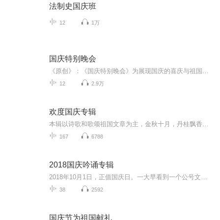
法制史国庆班
12
1万
国庆特别晚会
《原创》：《国庆特别晚会》为展现国庆的喜庆与祖国的深情我将以具体的场景切入从清晨升旗的庄严到街头巷尾的欢庆到历史与当下的交融，用优美的笔触传递对祖国的热爱与自豪！用诗歌和情感美文形式，歌颂祖国的繁荣富强，祝人民幸福安康！
12
2.9万
欢度国庆专辑
本辑以诗歌和歌颂祖国文章为主，金秋十月，丹桂飘香，在这个充满丰收喜悦的季节里，我们满怀激动和自豪，迎来了中华人民共和国76周年华诞。这不仅是一个庄重的纪念日，更是全体中华儿女共同欢庆的盛大的节日，承载着深厚的民族情感和历史意义.
167
6788
2018国庆吟诵专辑
2018年10月1日，正值国庆日。一大早看到一个公号文章，正是文天祥的《己卯十月一日至燕越五日罹狴犴有感而赋》。当然，彼十一非当今的十一。不过数字的巧合还是让人感触，今天拿来读一读，体味一番历史英杰的民族情怀，恰也当时。 根据诗题来看，这组诗是写于十月一日至十月五日之间，是文天祥被俘之后所作，这些诗作不仅有凛凛正气，更也能看的到他百端交集的复杂情感。另一首于右任先生的《望大陆》，微信公号有称《望乡》，一句“山之上国之殇”荡气回肠，一并兴起拿来读了一读。仓促间多有瑕疵...
38
2592
国庆节为祖国献礼