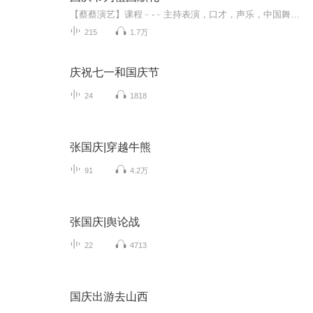
【蔡蔡演艺】课程﹣-﹣主持表演，口才，声乐，中国舞，民族舞。独特的小舞台，专业的录音棚，每一位同学都能成为优秀的小明星。独特的教学模式，轻松上课，快乐学习！知名主持人，舞蹈家，高级教师任职授课！江南总校：河沟街42号三楼 18545856430江北分校...
215
1.7万
庆祝七一和国庆节
24
1818
张国庆|穿越牛熊
91
4.2万
张国庆|舆论战
22
4713
国庆出游去山西