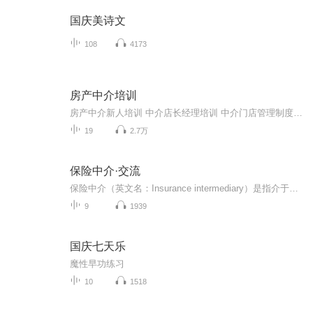
国庆美诗文
108
4173
房产中介培训
房产中介新人培训 中介店长经理培训 中介门店管理制度 房产中介培训 房产经纪管理 二手房公司绩效管理,房产经纪薪酬行政售后制度管理,
19
2.7万
保险中介·交流
保险中介（英文名：Insurance intermediary）是指介于保险经营机构之间或保险经营机构与投保人之间，专门从事保险业务咨询与销售、风险管理与安排、价值衡量与评估、损失鉴定与理算等中介服务活动，并从中依法获取佣金或手续费的单位或个人。保险中介人的主体形式多样，主要包括保险代理人、保险经纪人和保险公估人等。此外，其他一些专业领域的单位或个人也可以从事某些特定的保险中介服务，如保险精算师事务所、事故调查机构和律师等。
9
1939
国庆七天乐
魔性早功练习
10
1518