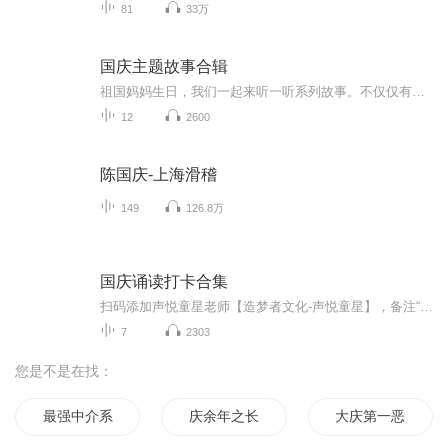
81
33万
国庆主题故事合辑
祖国妈妈生日，我们一起来听一听系列故事。不仅仅有《我的祖国》，还有红军故事，也有关于战争的故事，让大家体会到和平年代的不易。
12
2600
陈国庆-上海滑稽
149
126.8万
国庆诵读打卡合集
扫码添加声悦童星老师【造梦者文化-声悦童星】，备注“诵读打卡”报名，已添加好友的，直接发送“诵读打卡”报名，报名成功后进入社群。
7
2303
您是不是在找：
最强中介系统
庆余年之长歌行
大庆第一恶