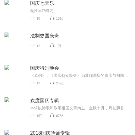
国庆七天乐
魔性早功练习
10
1518
法制史国庆班
12
1万
国庆特别晚会
《原创》：《国庆特别晚会》为展现国庆的喜庆与祖国的深情我将以具体的场景切入从清晨升旗的庄严到街头巷尾的欢庆到历史与当下的交融，用优美的笔触传递对祖国的热爱与自豪！用诗歌和情感美文形式，歌颂祖国的繁荣富强，祝人民幸福安康！
12
2.9万
欢度国庆专辑
本辑以诗歌和歌颂祖国文章为主，金秋十月，丹桂飘香，在这个充满丰收喜悦的季节里，我们满怀激动和自豪，迎来了中华人民共和国76周年华诞。这不仅是一个庄重的纪念日，更是全体中华儿女共同欢庆的盛大的节日，承载着深厚的民族情感和历史意义.
167
6788
2018国庆吟诵专辑