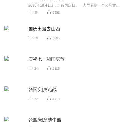
2018年10月1日，正值国庆日。一大早看到一个公号文章，正是文天祥的《己卯十月一日至燕越五日罹狴犴有感而赋》。当然，彼十一非当今的十一。不过数字的巧合还是让人感触，今天拿来读一读，体味一番历史英杰的民族情怀，恰也当时。 根据诗题来看，这组诗是写于十月一日至十月五日之间，是文天祥被俘之后所作，这些诗作不仅有凛凛正气，更也能看的到他百端交集的复杂情感。另一首于右任先生的《望大陆》，微信公号有称《望乡》，一句“山之上国之殇”荡气回肠，一并兴起拿来读了一读。仓促间多有瑕疵...
38
2592
国庆出游去山西
10
5805
庆祝七一和国庆节
24
1818
张国庆|舆论战
22
4713
张国庆|穿越牛熊