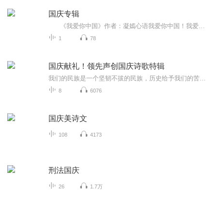
国庆专辑
《我爱你中国》作者：凝嫣心语我爱你中国！我爱你春天蓬勃的秧苗；我爱你秋日金黄的硕果。我爱你中国！我爱你青松气质，我爱你红梅品格！我爱你家乡的甜蔗好像乳汁滋润着我的心窝。我爱你中国，我要把最美的歌儿献给你，我的母亲我的祖国。我爱你中国，我爱...
1
78
国庆献礼！领先声创国庆诗歌特辑
我们的民族是一个坚韧不拔的民族，历史给予我们的苦难都变成了闪着金光的勋章！我们的国家是一个龙腾虎跃的国家，那条巨龙正以不可阻挡之势崛起于神奇的东方！------------------------------------------------值此祖国70周年华诞之际，领先声创以诗歌向祖国献礼！用我们的声音、用我们的热血、用我们的灵魂诵读经典爱国篇章，歌颂我们的祖国！永远繁荣富强！
8
6076
国庆美诗文
108
4173
刑法国庆
26
1.7万