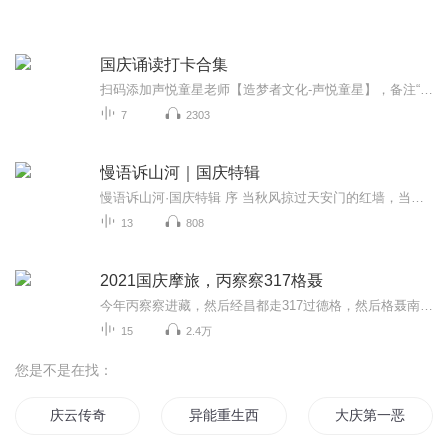
国庆诵读打卡合集
扫码添加声悦童星老师【造梦者文化-声悦童星】，备注“诵读打卡”报名，已添加好友的，直接发送“诵读打卡”报名，报名成功后进入社群。
7
2303
慢语诉山河｜国庆特辑
慢语诉山河·国庆特辑 序 当秋风掠过天安门的红墙，当桂香漫过万里长江的碧波，我总愿慢下脚步，以声为笔，轻轻描摹这山河的模样。 不必追赶喧嚣的潮，也无需堆砌华丽的词——这一辑里，每一段朗诵都是心底的低语：是对着塞北草原的星子说“国泰”，是向着...
13
808
2021国庆摩旅，丙察察317格聂
今年丙察察进藏，然后经昌都走317过德格，然后格聂南线，最后沙溪古镇收尾。
15
2.4万
您是不是在找：
庆云传奇
异能重生西门庆
大庆第一恶