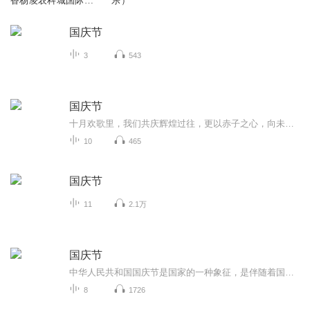
香杨凌农科城国际马
乐）
拉松赛
国庆节
3
543
国庆节
十月欢歌里，我们共庆辉煌过往，更以赤子之心，向未来书写滚烫的誓言——这盛世，值得我们以热爱相拥。
10
465
国庆节
11
2.1万
国庆节
中华人民共和国国庆节是国家的一种象征，是伴随着国家的出现而出现的。让我们用诗歌朗诵歌颂祖国的繁荣富强，国泰民安。
8
1726