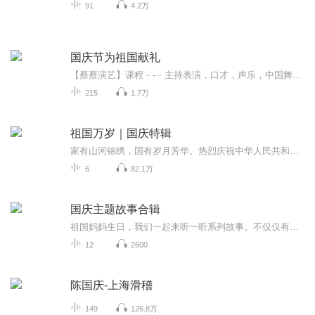
91
4.2万
国庆节为祖国献礼
【蔡蔡演艺】课程﹣-﹣主持表演，口才，声乐，中国舞，民族舞。独特的小舞台，专业的录音棚，每一位同学都能成为优秀的小明星。独特的教学模式，轻松上课，快乐学习！知名主持人，舞蹈家，高级教师任职授课！江南总校：河沟街42号三楼 18545856430江北分校...
215
1.7万
祖国万岁｜国庆特辑
家有山河锦绣，国有岁月芳华。热烈庆祝中华人民共和国成立73周年！
6
82.1万
国庆主题故事合辑
祖国妈妈生日，我们一起来听一听系列故事。不仅仅有《我的祖国》，还有红军故事，也有关于战争的故事，让大家体会到和平年代的不易。
12
2600
陈国庆-上海滑稽
149
126.8万