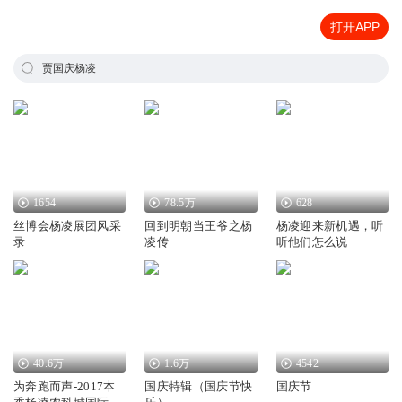
打开APP
贾国庆杨凌
1654
78.5万
628
丝博会杨凌展团风采
回到明朝当王爷之杨
杨凌迎来新机遇，听
录
凌传
听他们怎么说
40.6万
1.6万
4542
为奔跑而声-2017本
国庆特辑（国庆节快
国庆节