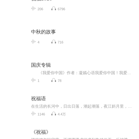
206
6796
中秋的故事
4
716
国庆专辑
《我爱你中国》作者：凝嫣心语我爱你中国！我爱你春天蓬勃的秧苗；我爱你秋日金黄的硕果。我爱你中国！我爱你青松气质，我爱你红梅品格！我爱你家乡的甜蔗好像乳汁滋润着我的心窝。我爱你中国，我要把最美的歌儿献给你，我的母亲我的祖国。我爱你中国，我爱...
1
78
祝福语
在生活的长河中，日出日落，潮起潮落，夜江斜月里，两三星火是瓜州，缘份让我们相遇相聚，心灵呼唤，爱的寄盼，天天开心，快乐每一天，祝福天天在心间，爱的暖流，伴我们度过每个春夏秋冬！祝福我和我的朋友们，年年岁岁，节目主题:祝福语主播介绍:雍仲昭...
1146
4.4万
《祝福》