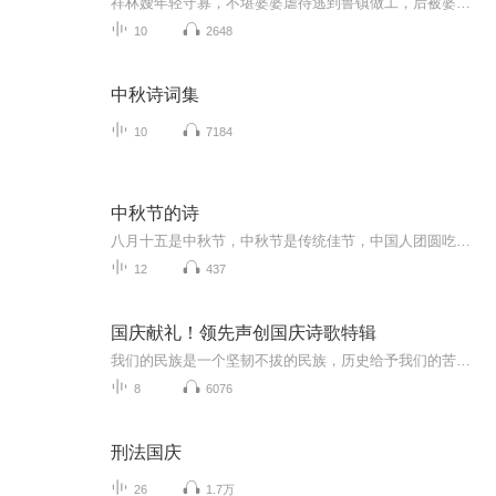
祥林嫂年轻守寡，不堪婆婆虐待逃到鲁镇做工，后被婆婆强行抓回卖给贺老六。她努力抗争却无奈顺从，与贺老六生活后有了儿子阿毛。然而，贺老六病故，阿毛被狼吃掉，祥林嫂再次陷入绝境，又回到鲁镇。但此时的她已被视为不祥之人，最终在别人的祝福声中孤独...
10
2648
中秋诗词集
10
7184
中秋节的诗
八月十五是中秋节，中秋节是传统佳节，中国人团圆吃月饼的日子，这个节日自古就有，所以留下了不少关于中秋节的诗
12
437
国庆献礼！领先声创国庆诗歌特辑
我们的民族是一个坚韧不拔的民族，历史给予我们的苦难都变成了闪着金光的勋章！我们的国家是一个龙腾虎跃的国家，那条巨龙正以不可阻挡之势崛起于神奇的东方！------------------------------------------------值此祖国70周年华诞之际，领先声创以诗歌向祖国献礼！用我们的声音、用我们的热血、用我们的灵魂诵读经典爱国篇章，歌颂我们的祖国！永远繁荣富强！
8
6076
刑法国庆
26
1.7万