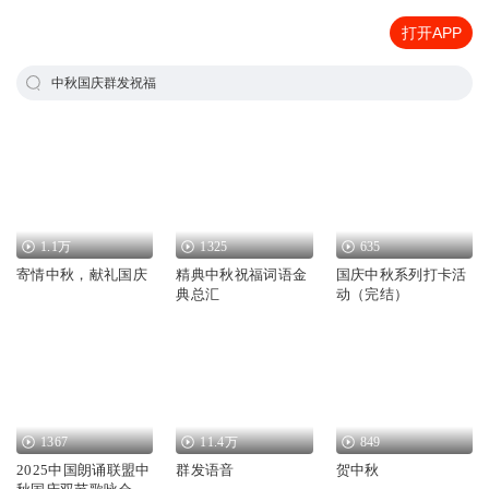
打开APP
中秋国庆群发祝福
1.1万
1325
635
寄情中秋，献礼国庆
精典中秋祝福词语金
国庆中秋系列打卡活
典总汇
动（完结）
1367
11.4万
849
2025中国朗诵联盟中
群发语音
贺中秋