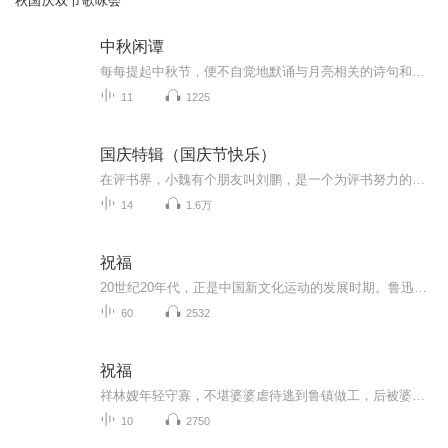
秋国庆双节歌咏会
中秋闲谭
每每提起中秋节，便不自觉地默诵与月亮相关的诗句和故事来，因为中秋节里还有一个与月亮相关的美丽的传说呢！ 美丽的嫦娥姑娘和可爱的小玉兔就在月亮的广寒宫里住着，特别是在中秋节这天晚上，当一轮满月悄悄的挂在天边时，在广寒宫里、美丽的嫦娥姑娘抱着可爱的小玉兔就开活动起来，当我们与家人一起围聚在丰盛的晚餐桌旁、吃着丰盛的水果和共享月饼美食、不经意间抬头仰望天上的满月时，有眼亮的小朋友就会大叫起来：”哦，天哪，我看到月亮里面的嫦娥姐姐了，她还抱着个可爱的小兔兔和大家打招呼呢“！..… 中秋的传说和故事、闲谭古今梦落花，一起嗨聊吧...
11
1225
国庆特辑（国庆节快乐）
在评书界，小魏有个朋友叫刘鹏，是一个为评书努力的小伙子。在2021年国庆期间，他想弄个特辑，便烦劳我给他录个爱国题材的评书小段儿。这种事情，不是特殊情况，小魏一般不会拒绝，也就给其录了一个《鲁迅踢鬼》，等他传完，我再传到我的专辑里。另外，小...
14
1.6万
祝福
20世纪20年代，正是中国新文化运动的发展时期。鲁迅以极大的热情欢呼辛亥革命的爆发，可是不久他看到辛亥革命以后，帝制政权虽被推翻，但取而代之的却是地主阶级的军阀官僚的统治，封建社会的基础并没有彻底摧毁，中国的广大人民，尤其是农民，他们过着饥寒交迫的生活，宗法观念、封建礼教仍然是压在人民头上的精神枷锁。在这种社会背景下，在个人对社会的责任感驱使下，1924年2月7日鲁迅先生创作了这篇小说。 1.《祝福》的主题在于揭露“四权”（政权、族权、 神权、夫权）对中国妇女的迫害。...
60
2532
祝福
祥林嫂年轻守寡，不堪婆婆虐待逃到鲁镇做工，后被婆婆强行抓回卖给贺老六。她努力抗争却无奈顺从，与贺老六生活后有了儿子阿毛。然而，贺老六病故，阿毛被狼吃掉，祥林嫂再次陷入绝境，又回到鲁镇。但此时的她已被视为不祥之人，最终在别人的祝福声中孤独...
10
2750