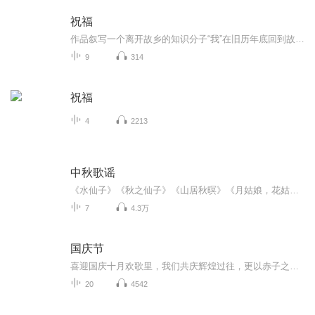
祝福
作品叙写一个离开故乡的知识分子“我”在旧历年底回到故乡后寄寓在本家四叔(鲁四老爷)家里准备过“祝福”时，见证了四叔家先前的女仆祥林嫂瘁死的悲剧。该小说通过描述祥林嫂悲剧的一生，表现了作者对受压迫妇女的同情及对封建思想封建礼教的无情揭露。也...
9
314
祝福
4
2213
中秋歌谣
《水仙子》《秋之仙子》《山居秋暝》《月姑娘，花姑娘》《月儿圆圆》《秋风吹吹》
7
4.3万
国庆节
喜迎国庆十月欢歌里，我们共庆辉煌过往，更以赤子之心，向未来书写滚烫的誓言——这盛世，值得我们以热爱相拥。
20
4542