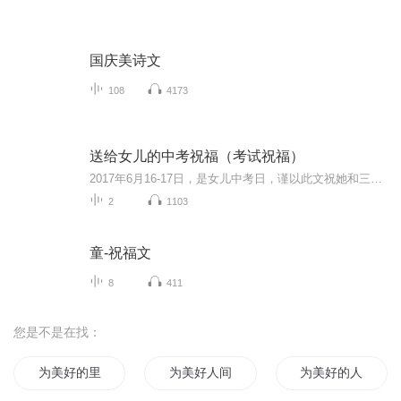
国庆美诗文
108
4173
送给女儿的中考祝福（考试祝福）
2017年6月16-17日，是女儿中考日，谨以此文祝她和三（8）班全体同学考试顺利！
2
1103
童-祝福文
8
411
您是不是在找：
为美好的里世界献上祝福
为美好人间献上祝福
为美好的人生献上