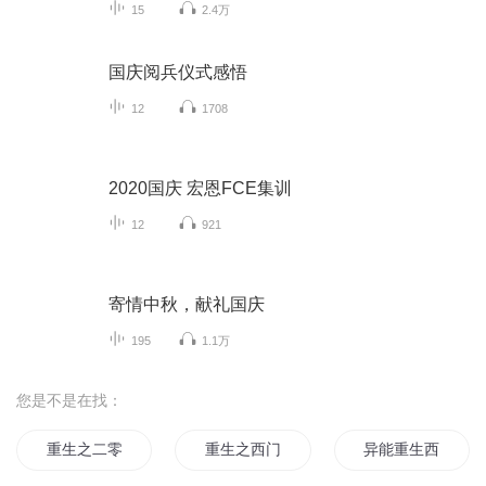
15
2.4万
国庆阅兵仪式感悟
12
1708
2020国庆 宏恩FCE集训
12
921
寄情中秋，献礼国庆
195
1.1万
您是不是在找：
重生之二零零零
重生之西门庆
异能重生西门庆