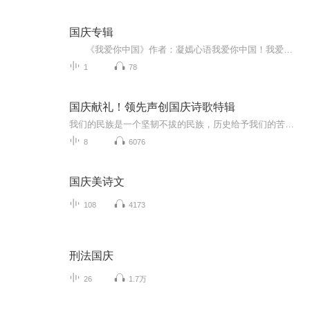
国庆专辑
《我爱你中国》作者：凝嫣心语我爱你中国！我爱你春天蓬勃的秧苗；我爱你秋日金黄的硕果。我爱你中国！我爱你青松气质，我爱你红梅品格！我爱你家乡的甜蔗好像乳汁滋润着我的心窝。我爱你中国，我要把最美的歌儿献给你，我的母亲我的祖国。我爱你中国，我爱...
1
78
国庆献礼！领先声创国庆诗歌特辑
我们的民族是一个坚韧不拔的民族，历史给予我们的苦难都变成了闪着金光的勋章！我们的国家是一个龙腾虎跃的国家，那条巨龙正以不可阻挡之势崛起于神奇的东方！------------------------------------------------值此祖国70周年华诞之际，领先声创以诗歌向祖国献礼！用我们的声音、用我们的热血、用我们的灵魂诵读经典爱国篇章，歌颂我们的祖国！永远繁荣富强！
8
6076
国庆美诗文
108
4173
刑法国庆
26
1.7万