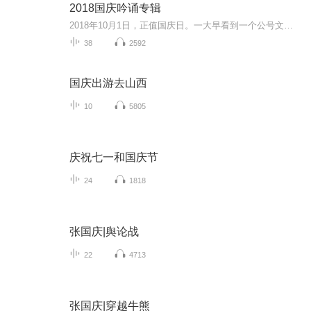
2018国庆吟诵专辑
2018年10月1日，正值国庆日。一大早看到一个公号文章，正是文天祥的《己卯十月一日至燕越五日罹狴犴有感而赋》。当然，彼十一非当今的十一。不过数字的巧合还是让人感触，今天拿来读一读，体味一番历史英杰的民族情怀，恰也当时。 根据诗题来看，这组诗是写于十月一日至十月五日之间，是文天祥被俘之后所作，这些诗作不仅有凛凛正气，更也能看的到他百端交集的复杂情感。另一首于右任先生的《望大陆》，微信公号有称《望乡》，一句“山之上国之殇”荡气回肠，一并兴起拿来读了一读。仓促间多有瑕疵...
38
2592
国庆出游去山西
10
5805
庆祝七一和国庆节
24
1818
张国庆|舆论战
22
4713
张国庆|穿越牛熊