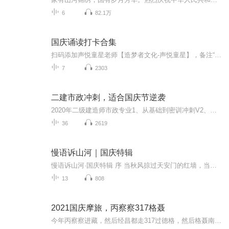
6
82.1万
国庆诵读打卡合集
扫码添加声悦童星老师【造梦者文化-声悦童星】，备注“诵读打卡”报名，已添加好友的，直接发送“诵读打卡”报名，报名成功后进入社群。
7
2303
二建市政冲刺，适合国庆节逆袭
2020年二级建造师市政专业1、从基础到密训冲刺V2、从精华课程到超压密押V3、0基础同步更新v4、持续更新到2020年考试V5、只要你跟着学让你一次稳拿证V6、渠道超压压题，超压三页纸等独家绝密压题!
36
2619
慢语诉山河｜国庆特辑
慢语诉山河·国庆特辑 序 当秋风掠过天安门的红墙，当桂香漫过万里长江的碧波，我总愿慢下脚步，以声为笔，轻轻描摹这山河的模样。 不必追赶喧嚣的潮，也无需堆砌华丽的词——这一辑里，每一段朗诵都是心底的低语：是对着塞北草原的星子说“国泰”，是向着...
13
808
2021国庆摩旅，丙察察317格聂
今年丙察察进藏，然后经昌都走317过德格，然后格聂南线，最后沙溪古镇收尾。