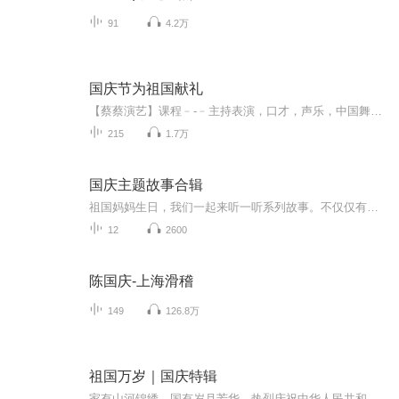
91
4.2万
国庆节为祖国献礼
【蔡蔡演艺】课程﹣-﹣主持表演，口才，声乐，中国舞，民族舞。独特的小舞台，专业的录音棚，每一位同学都能成为优秀的小明星。独特的教学模式，轻松上课，快乐学习！知名主持人，舞蹈家，高级教师任职授课！江南总校：河沟街42号三楼 18545856430江北分校...
215
1.7万
国庆主题故事合辑
祖国妈妈生日，我们一起来听一听系列故事。不仅仅有《我的祖国》，还有红军故事，也有关于战争的故事，让大家体会到和平年代的不易。
12
2600
陈国庆-上海滑稽
149
126.8万
祖国万岁｜国庆特辑
家有山河锦绣，国有岁月芳华。热烈庆祝中华人民共和国成立73周年！