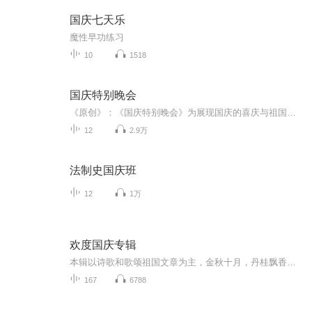
国庆七天乐
魔性早功练习
10
1518
国庆特别晚会
《原创》：《国庆特别晚会》为展现国庆的喜庆与祖国的深情我将以具体的场景切入从清晨升旗的庄严到街头巷尾的欢庆到历史与当下的交融，用优美的笔触传递对祖国的热爱与自豪！用诗歌和情感美文形式，歌颂祖国的繁荣富强，祝人民幸福安康！
12
2.9万
法制史国庆班
12
1万
欢度国庆专辑
本辑以诗歌和歌颂祖国文章为主，金秋十月，丹桂飘香，在这个充满丰收喜悦的季节里，我们满怀激动和自豪，迎来了中华人民共和国76周年华诞。这不仅是一个庄重的纪念日，更是全体中华儿女共同欢庆的盛大的节日，承载着深厚的民族情感和历史意义.
167
6788