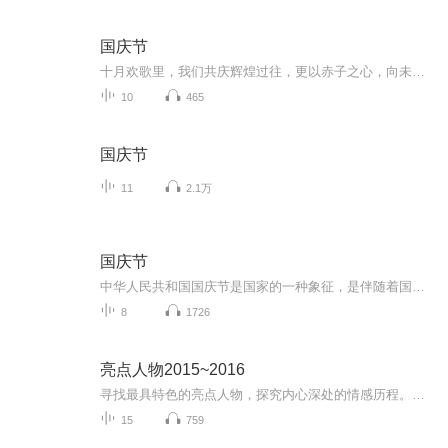
国庆节
十月欢歌里，我们共庆辉煌过往，更以赤子之心，向未来书写滚烫的誓言——这盛世，值得我们以热爱相拥。
10
465
国庆节
11
2.1万
国庆节
中华人民共和国国庆节是国家的一种象征，是伴随着国家的出现而出现的。让我们用诗歌朗诵歌颂祖国的繁荣富强，国泰民安。
8
1726
亮点人物2015~2016
寻找最具特色的亮点人物，探究内心深处的情感历程。用轻松愉快的对话让你了解高冷男神女神的另外一面，了解他们的五彩人生。在节目中寻找属于你的亮点。亮点人物，我们一起分享。 主播 付源 导播 小丰满
15
759