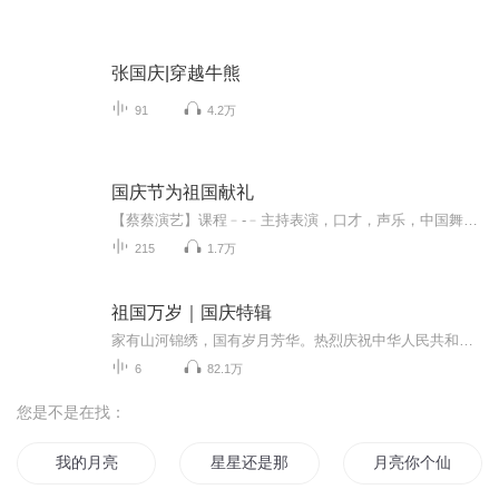
张国庆|穿越牛熊
91
4.2万
国庆节为祖国献礼
【蔡蔡演艺】课程﹣-﹣主持表演，口才，声乐，中国舞，民族舞。独特的小舞台，专业的录音棚，每一位同学都能成为优秀的小明星。独特的教学模式，轻松上课，快乐学习！知名主持人，舞蹈家，高级教师任职授课！江南总校：河沟街42号三楼 18545856430江北分校...
215
1.7万
祖国万岁｜国庆特辑
家有山河锦绣，国有岁月芳华。热烈庆祝中华人民共和国成立73周年！
6
82.1万
您是不是在找：
我的月亮
星星还是那么亮
月亮你个仙人板板