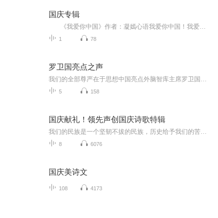
国庆专辑
《我爱你中国》作者：凝嫣心语我爱你中国！我爱你春天蓬勃的秧苗；我爱你秋日金黄的硕果。我爱你中国！我爱你青松气质，我爱你红梅品格！我爱你家乡的甜蔗好像乳汁滋润着我的心窝。我爱你中国，我要把最美的歌儿献给你，我的母亲我的祖国。我爱你中国，我爱...
1
78
罗卫国亮点之声
我们的全部尊严在于思想中国亮点外脑智库主席罗卫国简介农民把猪养好，工人把路修好，老师呢？把课讲好——各有各的责任！罗卫国老师，战略知识分子、思想投资人，出生在荆州，现定居北京。曾赴以色列特拉维夫大学研修“思想经济”，现任罗卫国（北京）咨询有限公司中国亮点（管理）研究院院长、外脑智库首席探索官、商会会长灵山论坛创办主席。作为”人文管理学派“的领军人物，罗卫国出版了《中国亮点丛书——中国红十字事业、中华慈善事业、中国青年志愿者扶贫接力计划》、《认知突围...
5
158
国庆献礼！领先声创国庆诗歌特辑
我们的民族是一个坚韧不拔的民族，历史给予我们的苦难都变成了闪着金光的勋章！我们的国家是一个龙腾虎跃的国家，那条巨龙正以不可阻挡之势崛起于神奇的东方！------------------------------------------------值此祖国70周年华诞之际，领先声创以诗歌向祖国献礼！用我们的声音、用我们的热血、用我们的灵魂诵读经典爱国篇章，歌颂我们的祖国！永远繁荣富强！
8
6076
国庆美诗文
108
4173