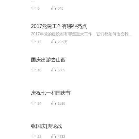
...
5
346
2017党建工作有哪些亮点
2017年党的建设都有哪些重大工作，它们都如何改变我们的生活呢，让我们回顾一下吧！来源：人民网播音：南山枫
12
29.9万
国庆出游去山西
10
5805
庆祝七一和国庆节
24
1818
张国庆|舆论战
22
4713