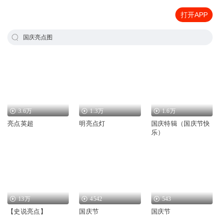
打开APP
国庆亮点图
3.6万
1.3万
1.6万
亮点英超
明亮点灯
国庆特辑（国庆节快
乐）
13万
4542
543
【史说亮点】
国庆节
国庆节