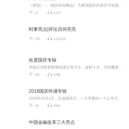
《原创》：《国庆特别晚会》为展现国庆的喜庆与祖国的深情我将以具体的场景切入从清晨升旗的庄严到街头巷尾的欢庆到历史与当下的交融，用优美的笔触传递对祖国的热爱与自豪！用诗歌和情感美文形式，歌颂祖国的繁荣富强，祝人民幸福安康！
12
2.9万
时事亮点|评论员何亮亮
763
1134.8万
欢度国庆专辑
本辑以诗歌和歌颂祖国文章为主，金秋十月，丹桂飘香，在这个充满丰收喜悦的季节里，我们满怀激动和自豪，迎来了中华人民共和国76周年华诞。这不仅是一个庄重的纪念日，更是全体中华儿女共同欢庆的盛大的节日，承载着深厚的民族情感和历史意义.
167
6788
2018国庆吟诵专辑
2018年10月1日，正值国庆日。一大早看到一个公号文章，正是文天祥的《己卯十月一日至燕越五日罹狴犴有感而赋》。当然，彼十一非当今的十一。不过数字的巧合还是让人感触，今天拿来读一读，体味一番历史英杰的民族情怀，恰也当时。 根据诗题来看，这组诗是写于十月一日至十月五日之间，是文天祥被俘之后所作，这些诗作不仅有凛凛正气，更也能看的到他百端交集的复杂情感。另一首于右任先生的《望大陆》，微信公号有称《望乡》，一句“山之上国之殇”荡气回肠，一并兴起拿来读了一读。仓促间多有瑕疵...
38
2592
中国金融改革三大亮点