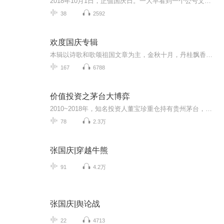
2018年10月1日，正值国庆日。一大早看到一个公号文章，正是文天祥的《己卯十月一日至燕越五日罹狴犴有感而赋》。当然，彼十一非当今的十一。不过数字的巧合还是让人感触，今天拿来读一读，体味一番历史英杰的民族情怀，恰也当时。 根据诗题来看，这组诗是写于十月一日至十月五日之间，是文天祥被俘之后所作，这些诗作不仅有凛凛正气，更也能看的到他百端交集的复杂情感。另一首于右任先生的《望大陆》，微信公号有称《望乡》，一句“山之上国之殇”荡气回肠，一并兴起拿来读了一读。仓促间多有瑕疵...
38
2592
欢度国庆专辑
本辑以诗歌和歌颂祖国文章为主，金秋十月，丹桂飘香，在这个充满丰收喜悦的季节里，我们满怀激动和自豪，迎来了中华人民共和国76周年华诞。这不仅是一个庄重的纪念日，更是全体中华儿女共同欢庆的盛大的节日，承载着深厚的民族情感和历史意义.
167
6788
价值投资之茅台大博弈
2010~2018年，知名投资人董宝珍重仓持有贵州茅台，经历了跌宕起伏的投资历程，其间他写作了数百万字文章，记录了他对贵州茅台及中国白酒行业的基本面分析，也记录了他作为价值投资者的体悟和思考。2018年之后，贵州茅台从极端低估中走出来，上涨近10倍，很...
78
2.3万
张国庆|穿越牛熊
91
4.2万
张国庆|舆论战
22
4713