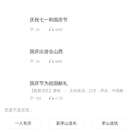
庆祝七一和国庆节
24
1818
国庆出游去山西
10
5805
国庆节为祖国献礼
【蔡蔡演艺】课程﹣-﹣主持表演，口才，声乐，中国舞，民族舞。独特的小舞台，专业的录音棚，每一位同学都能成为优秀的小明星。独特的教学模式，轻松上课，快乐学习！知名主持人，舞蹈家，高级教师任职授课！江南总校：河沟街42号三楼 18545856430江北分校...
215
1.7万
您是不是在找：
一人有庆
新茅山道长
茅山道统