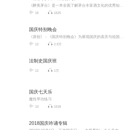
《醉美茅台》是一本全面了解茅台丰富酒文化的优秀知识性读物，具有较高的收藏价值。《醉美茅台》作者袁仁国是前茅台集团的掌门人、全国酿酒大师，凭着数十年酿造茅台的丰富经验，从文化的角度，以精练的笔触，系统叙述了茅台作为中国文化名片的丰富内涵，...
16
1625
国庆特别晚会
《原创》：《国庆特别晚会》为展现国庆的喜庆与祖国的深情我将以具体的场景切入从清晨升旗的庄严到街头巷尾的欢庆到历史与当下的交融，用优美的笔触传递对祖国的热爱与自豪！用诗歌和情感美文形式，歌颂祖国的繁荣富强，祝人民幸福安康！
12
2.9万
法制史国庆班
12
1万
国庆七天乐
魔性早功练习
10
1518
2018国庆吟诵专辑