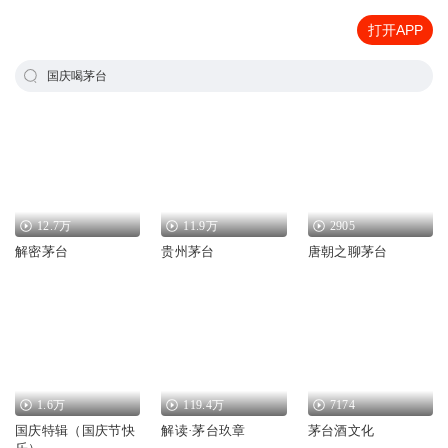
打开APP
国庆喝茅台
12.7万
11.9万
2905
解密茅台
贵州茅台
唐朝之聊茅台
1.6万
119.4万
7174
国庆特辑（国庆节快
解读·茅台玖章
茅台酒文化