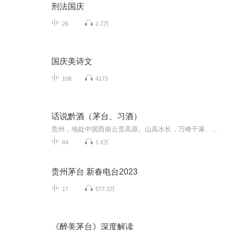
刑法国庆
26
1.7万
国庆美诗文
108
4173
话说黔酒（茅台、习酒）
贵州，地处中国西南云贵高原。山高水长，万峰千瀑、气候温和、泉水甘冽、土壤肥沃而偏于酸性，极适宜酿造微生物的繁衍，这一得天独厚的自然资源，酿造了品种繁多和风格各异的佳酿。一酿千年成史。贵州酒，其工艺，各有千秋；其酒香，纷繁葳蕤；其品质，堪...
84
1.4万
贵州茅台 新春电台2023
17
577.3万
《醉美茅台》深度解读