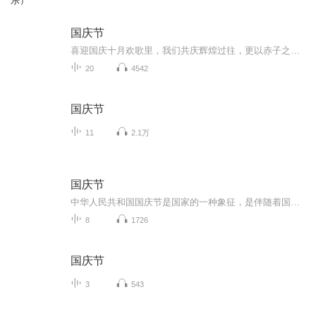
乐）
国庆节
喜迎国庆十月欢歌里，我们共庆辉煌过往，更以赤子之心，向未来书写滚烫的誓言——这盛世，值得我们以热爱相拥。
20
4542
国庆节
11
2.1万
国庆节
中华人民共和国国庆节是国家的一种象征，是伴随着国家的出现而出现的。让我们用诗歌朗诵歌颂祖国的繁荣富强，国泰民安。
8
1726
国庆节
3
543