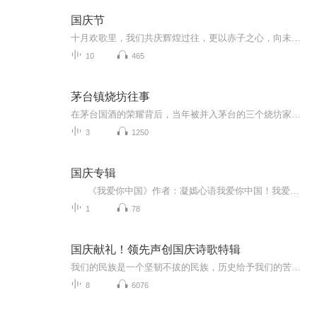
国庆节
十月欢歌里，我们共庆辉煌过往，更以赤子之心，向未来书写滚烫的誓言——这盛世，值得我们以热爱相拥。
10
465
茅台镇烧坊往事
在茅台国酒的荣耀背后，当年被并入茅台的三个烧坊家族、几代后人的跌宕命运却鲜为人知。一桩官司引出的烧坊往事，欢迎听众收听！...
3
1250
国庆专辑
《我爱你中国》作者：凝嫣心语我爱你中国！我爱你春天蓬勃的秧苗；我爱你秋日金黄的硕果。我爱你中国！我爱你青松气质，我爱你红梅品格！我爱你家乡的甜蔗好像乳汁滋润着我的心窝。我爱你中国，我要把最美的歌儿献给你，我的母亲我的祖国。我爱你中国，我爱...
1
78
国庆献礼！领先声创国庆诗歌特辑
我们的民族是一个坚韧不拔的民族，历史给予我们的苦难都变成了闪着金光的勋章！我们的国家是一个龙腾虎跃的国家，那条巨龙正以不可阻挡之势崛起于神奇的东方！------------------------------------------------值此祖国70周年华诞之际，领先声创以诗歌向祖国献礼！用我们的声音、用我们的热血、用我们的灵魂诵读经典爱国篇章，歌颂我们的祖国！永远繁荣富强！
8
6076