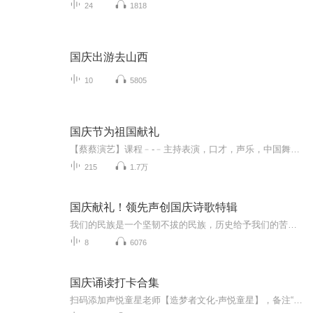
24
1818
国庆出游去山西
10
5805
国庆节为祖国献礼
【蔡蔡演艺】课程﹣-﹣主持表演，口才，声乐，中国舞，民族舞。独特的小舞台，专业的录音棚，每一位同学都能成为优秀的小明星。独特的教学模式，轻松上课，快乐学习！知名主持人，舞蹈家，高级教师任职授课！江南总校：河沟街42号三楼 18545856430江北分校...
215
1.7万
国庆献礼！领先声创国庆诗歌特辑
我们的民族是一个坚韧不拔的民族，历史给予我们的苦难都变成了闪着金光的勋章！我们的国家是一个龙腾虎跃的国家，那条巨龙正以不可阻挡之势崛起于神奇的东方！------------------------------------------------值此祖国70周年华诞之际，领先声创以诗歌向祖国献礼！用我们的声音、用我们的热血、用我们的灵魂诵读经典爱国篇章，歌颂我们的祖国！永远繁荣富强！
8
6076
国庆诵读打卡合集
扫码添加声悦童星老师【造梦者文化-声悦童星】，备注“诵读打卡”报名，已添加好友的，直接发送“诵读打卡”报名，报名成功后进入社群。