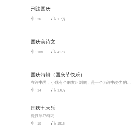
刑法国庆
26
1.7万
国庆美诗文
108
4173
国庆特辑（国庆节快乐）
在评书界，小魏有个朋友叫刘鹏，是一个为评书努力的小伙子。在2021年国庆期间，他想弄个特辑，便烦劳我给他录个爱国题材的评书小段儿。这种事情，不是特殊情况，小魏一般不会拒绝，也就给其录了一个《鲁迅踢鬼》，等他传完，我再传到我的专辑里。另外，小...
14
1.6万
国庆七天乐
魔性早功练习
10
1518