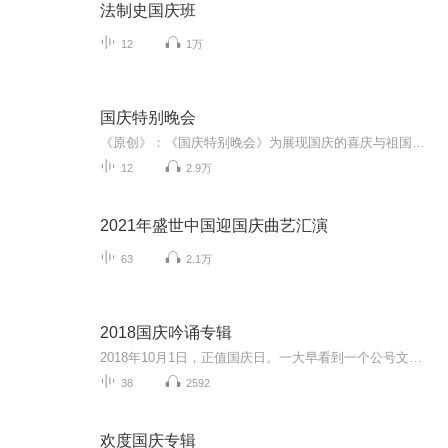
法制史国庆班
12
1万
国庆特别晚会
《原创》：《国庆特别晚会》为展现国庆的喜庆与祖国的深情我将以具体的场景切入从清晨升旗的庄严到街头巷尾的欢庆到历史与当下的交融，用优美的笔触传递对祖国的热爱与自豪！用诗歌和情感美文形式，歌颂祖国的繁荣富强，祝人民幸福安康！
12
2.9万
2021年盛世中国迎国庆曲艺汇演
63
2.1万
2018国庆吟诵专辑
2018年10月1日，正值国庆日。一大早看到一个公号文章，正是文天祥的《己卯十月一日至燕越五日罹狴犴有感而赋》。当然，彼十一非当今的十一。不过数字的巧合还是让人感触，今天拿来读一读，体味一番历史英杰的民族情怀，恰也当时。 根据诗题来看，这组诗是写于十月一日至十月五日之间，是文天祥被俘之后所作，这些诗作不仅有凛凛正气，更也能看的到他百端交集的复杂情感。另一首于右任先生的《望大陆》，微信公号有称《望乡》，一句“山之上国之殇”荡气回肠，一并兴起拿来读了一读。仓促间多有瑕疵...
38
2592
欢度国庆专辑