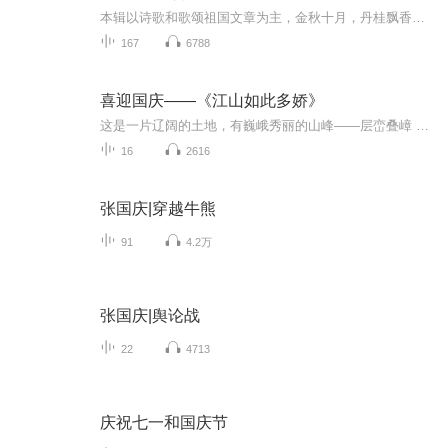
本辑以诗歌和歌颂祖国文章为主，金秋十月，丹桂飘香，在这个充满丰收喜悦的季节里，我们满怀激动和自豪，迎来了中华人民共和国76周年华诞。这不仅是一个庄重的纪念日，更是全体中华儿女共同欢庆的盛大的节日，承载着深厚的民族情感和历史意义.
167
6788
喜迎国庆——《江山如此多娇》
这是一片辽阔的土地，有巍峨秀丽的山峰——层峦叠嶂 ；这是一片广袤的土地，有奔流不息的江河——百折不回 ；这是一片富饶的土地，有波涛澎湃的大海——深邃无垠； 这是一片神奇的土地，千年运河、万里长城 。江山如此多娇，文明如此灿烂！这是我的祖国，瞰祖国大好河山，品中华人文之美！
16
2616
张国庆|穿越牛熊
91
4.2万
张国庆|舆论战
22
4713
庆祝七一和国庆节