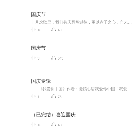
国庆节
十月欢歌里，我们共庆辉煌过往，更以赤子之心，向未来书写滚烫的誓言——这盛世，值得我们以热爱相拥。
10
465
国庆节
3
543
国庆专辑
《我爱你中国》作者：凝嫣心语我爱你中国！我爱你春天蓬勃的秧苗；我爱你秋日金黄的硕果。我爱你中国！我爱你青松气质，我爱你红梅品格！我爱你家乡的甜蔗好像乳汁滋润着我的心窝。我爱你中国，我要把最美的歌儿献给你，我的母亲我的祖国。我爱你中国，我爱...
1
78
（已完结）喜迎国庆
16
406