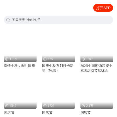
打开APP
迎国庆庆中秋好句子
1.1万
635
1367
寄情中秋，献礼国庆
国庆中秋系列打卡活
2025中国朗诵联盟中
动（完结）
秋国庆双节歌咏会
4542
1726
2.1万
国庆节
国庆节
国庆节