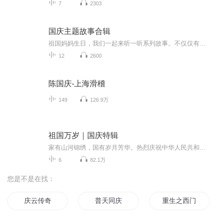
7
2303
国庆主题故事合辑
祖国妈妈生日，我们一起来听一听系列故事。不仅仅有《我的祖国》，还有红军故事，也有关于战争的故事，让大家体会到和平年代的不易。
12
2600
陈国庆-上海滑稽
149
126.9万
祖国万岁｜国庆特辑
家有山河锦绣，国有岁月芳华。热烈庆祝中华人民共和国成立73周年！
6
82.1万
您是不是在找：
庆云传奇
普天同庆
重生之西门庆