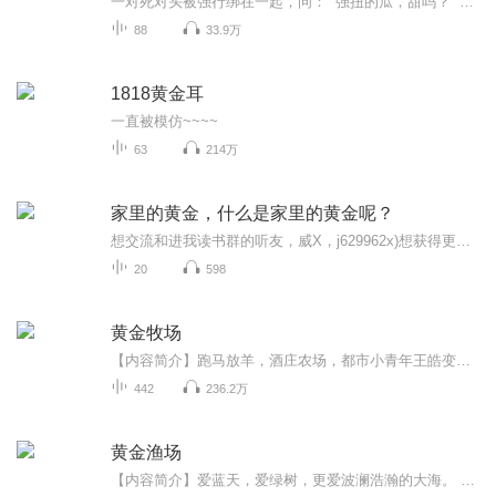
一对死对头被强行绑在一起，问： “强扭的瓜，甜吗？” 甜！可太甜啦！朝代架空，请勿考究！古代版先婚后爱，一个24k 小甜文。宫廷侯爵，情有独钟。报君黄金台上意，提携玉龙为君死。
88
33.9万
1818黄金耳
一直被模仿~~~~
63
214万
家里的黄金，什么是家里的黄金呢？
想交流和进我读书群的听友，威X，j629962x)想获得更多的智慧，拥有富人思维，成功思维吗？快来和我们一起交流和探讨吧！！智慧是分辨差异的能力智慧是解决问题的能力智慧是运用知识的能力智慧是正确选择的能力智慧是克服恐惧的关键智慧是制造财富的工场我...
20
598
黄金牧场
【内容简介】跑马放羊，酒庄农场，都市小青年王皓变身澳洲大地主！辽阔的澳大利亚，肥沃的墨累达令盆地，享受美妙田园生活。与考拉相伴，同袋鼠赛跑，养几头呆萌羊驼，没事欺负欺负鸸鹋。包子脸小呆猫，威武霸气的牧羊犬，我家真不是动物园！种小麦，剪羊...
442
236.2万
黄金渔场
【内容简介】爱蓝天，爱绿树，更爱波澜浩瀚的大海。 浅海鱼，深海鱼，龙虾还有大海蟹，吃货的世界怎么能少了海鲜？ 快艇，游艇，海钓艇，还有巡航艇，其实豪华游轮才是王道。 家里养着棕熊、白熊和浣熊，渔场还有海豚、白鲸和海獭，神马海狸、黑足雪貂、格...