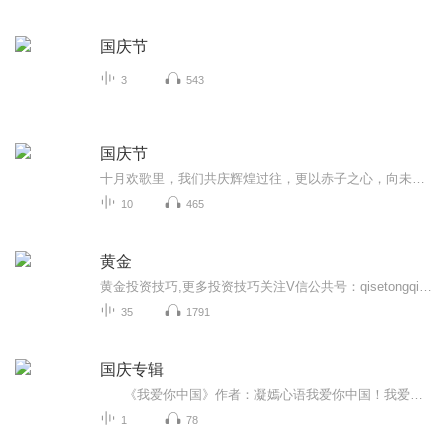
国庆节
3
543
国庆节
十月欢歌里，我们共庆辉煌过往，更以赤子之心，向未来书写滚烫的誓言——这盛世，值得我们以热爱相拥。
10
465
黄金
黄金投资技巧,更多投资技巧关注V信公共号：qisetongqia...
35
1791
国庆专辑
《我爱你中国》作者：凝嫣心语我爱你中国！我爱你春天蓬勃的秧苗；我爱你秋日金黄的硕果。我爱你中国！我爱你青松气质，我爱你红梅品格！我爱你家乡的甜蔗好像乳汁滋润着我的心窝。我爱你中国，我要把最美的歌儿献给你，我的母亲我的祖国。我爱你中国，我爱...
1
78