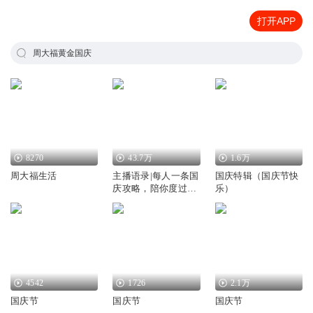
打开APP
周大福黄金国庆
8270
43.7万
1.6万
周大福生活
主播语录|每人一条国
国庆特辑（国庆节快
庆攻略，陪你度过黄
乐）
金周
4542
1726
2.1万
国庆节
国庆节
国庆节