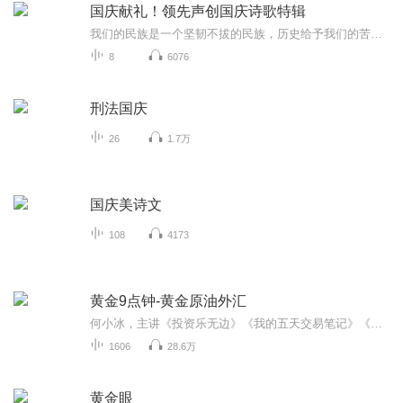
国庆献礼！领先声创国庆诗歌特辑
我们的民族是一个坚韧不拔的民族，历史给予我们的苦难都变成了闪着金光的勋章！我们的国家是一个龙腾虎跃的国家，那条巨龙正以不可阻挡之势崛起于神奇的东方！------------------------------------------------值此祖国70周年华诞之际，领先声创以诗歌向祖国献礼！用我们的声音、用我们的热血、用我们的灵魂诵读经典爱国篇章，歌颂我们的祖国！永远繁荣富强！
8
6076
刑法国庆
26
1.7万
国庆美诗文
108
4173
黄金9点钟-黄金原油外汇
何小冰，主讲《投资乐无边》《我的五天交易笔记》《小冰点将》《高概法则》
1606
28.6万
黄金眼