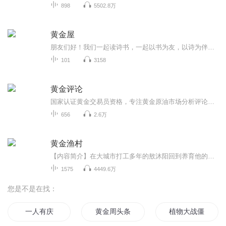
898
5502.8万
黄金屋
朋友们好！我们一起读诗书，一起以书为友，以诗为伴，明心见性，提升格局，在浮躁中守住本心，在诗的国度里静享诗意人生。
101
3158
黄金评论
国家认证黄金交易员资格，专注黄金原油市场分析评论，分享市场观点和个人见解！
656
2.6万
黄金渔村
【内容简介】在大城市打工多年的敖沐阳回到养育他的家乡小渔村，归途中遇袭落海，揭开了一段草鱼跳龙门的传奇…… 深洋千珍、浅海万鱼，神奇的海洋，绚丽的生命；渔家捕捞、山涧耕种，悠然的田园，简单的乡野；萌宠机灵、天水共色，多彩的自然，壮美的河山...
1575
4449.6万
您是不是在找：
一人有庆
黄金周头条
植物大战僵尸系列