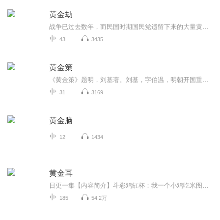
黄金劫
战争已过去数年，而民国时期国民党遗留下来的大量黄金，便成为了人们茶余饭后争相谈论的话题，关于它们的下落大家是众说纷纭，猜测的结果亦是千奇百怪。可那些金灿灿的宝藏到底被隐藏在城市中的何处,至今仍然是一个未解之迷。直到某一年这座城市来了一群不...
43
3435
黄金策
《黄金策》题明，刘基著。刘基，字伯温，明朝开国重臣，精通术数。此书为火珠林卦法的集大成之作，是研究火珠林法的经典。明清术士莫不奉之圭臬。目前在民间流传甚广的《卜筮全书》、《增删卜易》、《卜筮正宗》都收录了此书，可见影响之大。
31
3169
黄金脑
12
1434
黄金耳
日更一集【内容简介】斗彩鸡缸杯：我一个小鸡吃米图都卖三亿！清明上河图：俺是国宝，出国旅游都不让！和氏璧：卞和为我断过腿，死忠粉！金缕玉衣：你们都是裸奔上千年的老流氓！四羊方尊：几个孙子！见了我都要叫爷爷！吴天缘：闭嘴，让我静静！【作者/主...
185
54.2万