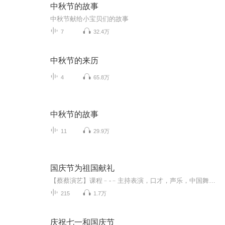
中秋节的故事
中秋节献给小宝贝们的故事
7
32.4万
中秋节的来历
4
65.8万
中秋节的故事
11
29.9万
国庆节为祖国献礼
【蔡蔡演艺】课程﹣-﹣主持表演，口才，声乐，中国舞，民族舞。独特的小舞台，专业的录音棚，每一位同学都能成为优秀的小明星。独特的教学模式，轻松上课，快乐学习！知名主持人，舞蹈家，高级教师任职授课！江南总校：河沟街42号三楼 18545856430江北分校...
215
1.7万
庆祝七一和国庆节