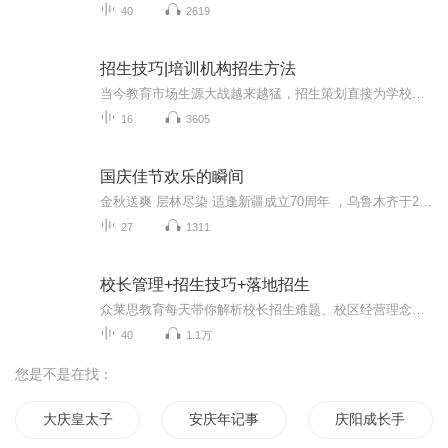
40
2619
招生技巧|培训机构招生方法
当今教育市场生源大战越来越猛，招生策划直接为学校吸引生源，不少学校已尝到招生策划带来的甜头。但是，从一些学校的招生策划中也暴露出了学校管理的缺失。 缺乏战略思考 一些学校追求眼前效益，急功近利。比如，某校设计制作招生宣传资料，第一年的提法是：把学校建成全省一流；第二年又改为：要“建一流名校，立世纪丰碑”。这里，前后两种提法不一。说明这所学校没有确立自己的发展战略，没有明确自己的中长期办学目标，没有考虑自己的办学优势和学校特色，没有自己的经营管理策略。 缺乏竞争理念 传统的竞争观念认为，成功竞争是建立在对手失败的基础之上的，不是鱼死就是网破。这种观念反映在教育市场竞争上，则出现了招生价格战和招生广告战，出现了跟着别人感觉走的盲目跟进现象。恶性竞争的结果只能是两败俱伤。 现代竞争是合作竞争，在合作中竞争，在竞争中发展，共赢是竞争的目标。办学要在广泛分析教育需求、市场竞争和社会环境的基础上，结合自身优势，采用差异化策略，以己之长，补人之短，在教育消费者(学生、家长)的心目中明确学校做什么，形成自己的办学优势，而非攻人之短。一些学校招生失败往往是学校办学定位的错误，什么学生都想招，结果什么学生也不愿意就读。 缺乏质量意识 木桶原理告诉我们，木桶盛水的多少取决于木桶的最短木块而非最长木块。但是，个别.....
16
3605
国庆佳节欢乐的瞬间
金秋送爽 层林尽染 适逢新疆成立70周年 ，乌鲁木齐于2025年9月23日迎来党中央和习大大带领的慰问团。新疆各族群众欢欣鼓舞，热烈欢迎。
27
1311
校长管理+招生技巧+落地招生
众莱思教育每天带你解析校长招生难题、校区经营理念校长必听、招生方法、招生引流、招生宣传、招生策略、招生话术......前沿的招生方法，打造完美校区经营模式让你不再因招不到生而感到苦恼...
40
1.1万
您是不是在找：
大庆皇太子
安庆年记事
庆阳成长手札