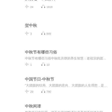
24
1818
贺中秋
3
849
中秋节有哪些习俗
中秋节有哪些习俗中秋吃月饼的养生智慧：老祖宗的团圆密码全藏在这张饼里 （开篇先抛个灵魂拷问）您有没有想过，为什么中秋节非得跟月饼死磕？就像现代人追剧必须配奶茶，古人赏月手里不攥块月饼就跟缺了充电宝似的浑身不自在。今天咱们就扒一扒这块油...
1
10
中国节日-中秋节
“大团圆的结局、大团圆的意向、大团圆的人生理想，是中国文化的情结……”正因为圆满的月亮，与人间情感生活有了这样密不可分的联系，我们的诗人才会发出“月是故乡明”的感慨。在一年的时序中，中秋节所在的是秋季中期，天气不冷不热，白昼与夜晚均等，...
29
790
中秋闲谭