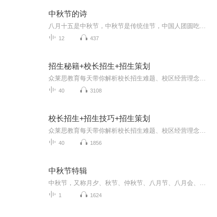
中秋节的诗
八月十五是中秋节，中秋节是传统佳节，中国人团圆吃月饼的日子，这个节日自古就有，所以留下了不少关于中秋节的诗
12
437
招生秘籍+校长招生+招生策划
众莱思教育每天带你解析校长招生难题、校区经营理念校长必听、招生方法、招生引流、招生宣传、招生策略、招生话术......前沿的招生方法，打造完美校区经营模式让你不再因招不到生而感到苦恼让更多教育培训机构突破招生瓶颈想要了解更多招生干货，校区运营或者领取招生资料，备注音频可以 V：18670905915
40
3108
校长招生+招生技巧+招生策划
众莱思教育每天带你解析校长招生难题、校区经营理念校长必听、招生方法、招生引流、招生宣传、招生策略、招生话术......前沿的招生方法，打造完美校区经营模式让你不再因招不到生而感到苦恼让更多教育培训机构突破招生瓶颈想要了解更多招生干货，校区运营或者领取招生资料，备注音频可以 V：18670905915
40
1856
中秋节特辑
中秋节，又称月夕、秋节、仲秋节、八月节、八月会、追月节、玩月节、拜月节、女儿节或团圆节，是流行于中国众多民族与汉字文化圈诸国的传统文化节日，时在农历八月十五；因其恰值三秋之半，故名，也有些地方将中秋节定在八月十六。[1-2] 中秋节始于唐朝...
1
1624