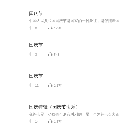
国庆节
中华人民共和国国庆节是国家的一种象征，是伴随着国家的出现而出现的。让我们用诗歌朗诵歌颂祖国的繁荣富强，国泰民安。
8
1726
国庆节
3
543
国庆节
11
2.1万
国庆特辑（国庆节快乐）
在评书界，小魏有个朋友叫刘鹏，是一个为评书努力的小伙子。在2021年国庆期间，他想弄个特辑，便烦劳我给他录个爱国题材的评书小段儿。这种事情，不是特殊情况，小魏一般不会拒绝，也就给其录了一个《鲁迅踢鬼》，等他传完，我再传到我的专辑里。另外，小...
14
1.6万