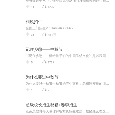
每每提起中秋节，便不自觉地默诵与月亮相关的诗句和故事来，因为中秋节里还有一个与月亮相关的美丽的传说呢！ 美丽的嫦娥姑娘和可爱的小玉兔就在月亮的广寒宫里住着，特别是在中秋节这天晚上，当一轮满月悄悄的挂在天边时，在广寒宫里、美丽的嫦娥姑娘抱着可爱的小玉兔就开活动起来，当我们与家人一起围聚在丰盛的晚餐桌旁、吃着丰盛的水果和共享月饼美食、不经意间抬头仰望天上的满月时，有眼亮的小朋友就会大叫起来：”哦，天哪，我看到月亮里面的嫦娥姐姐了，她还抱着个可爱的小兔兔和大家打招呼呢“！..… 中秋的传说和故事、闲谭古今梦落花，一起嗨聊吧...
11
1225
囧说招生
全国上门招生V：sanlian333666
35
48.4万
记住乡愁——中秋节
《记住乡愁——留给孩子们的中国民俗文化》是以我国民俗事象的精彩节点为圆心，广泛地辐射民俗生活的方方面面，资料翔实、梳理系统，具有很高的文化史料价值和现实意义，对于长期忽视生活中的优秀传统文化活态传承的倾向是一种矫正。...
5
2729
为什么要过中秋节
为什么要过中秋节中秋节的养生玄机：老祖宗安排的团圆节，暗藏多少健康密码？ 朋友，你有没有发现，中秋节就像被设置在年度日程表上的一个强制“系统更新”？平时工作群里静如死水，这天突然集体复活，连失联十年的前同事都能蹦出来发句“中秋快乐”。...
1
2
超级校长招生秘籍+春季招生
众莱思教育每天带你解析校长招生难题、校区经营理念校长必听、招生方法、招生引流、招生宣传、招生策略、招生话术......前沿的招生方法，打造完美校区经营模式让你不再因招不到生而感到苦恼让更多教育培训机构突破招生瓶颈想要了解更多招生干货，校区运营或者领取招生资料，备注音频可以 V：18670905915