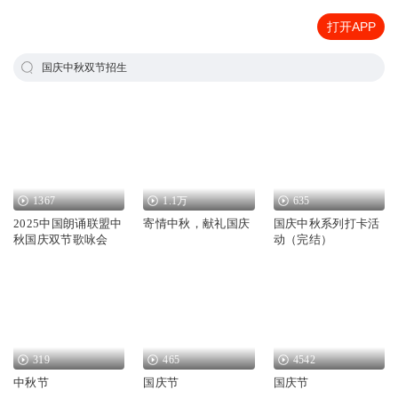
打开APP
国庆中秋双节招生
1367
1.1万
635
2025中国朗诵联盟中
寄情中秋，献礼国庆
国庆中秋系列打卡活
秋国庆双节歌咏会
动（完结）
319
465
4542
中秋节
国庆节
国庆节