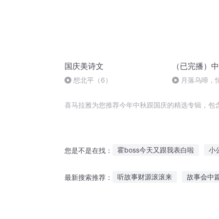
国庆美诗文
（已完播）中
想北平（6）
月落乌啼，
喜马拉雅为您推荐今年中秋跟国庆的精选专辑，包
霍boss今天又跟我表白啦
小
您是不是在找：
异能重生西门庆
大庆皇太子
听故事财源滚滚来
故事会中
最新搜索推荐：
系统跟我游万界
重庆儿女
山河令张成岭听故事
莎士比