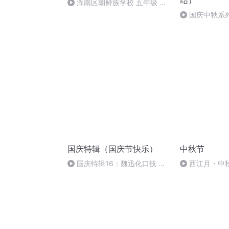
结）
浑南区朝鲜族学校 五年级 孙
多永
国庆中秋系
桥
国庆特辑（国庆节快乐）
中秋节
国庆特辑16：魏迅化口技 二
西江月・中
胡 东方红+一般唱法和原生态