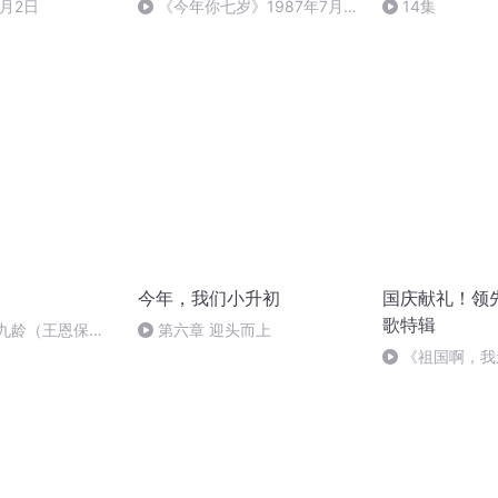
7月2日
《今年你七岁》1987年7月2
14集
日
今年，我们小升初
国庆献礼！领
歌特辑
张九龄（王恩保吟
第六章 迎头而上
《祖国啊，我
婉