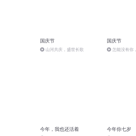
国庆节
国庆节
山河共庆，盛世长歌
怎能没有你
今年，我也还活着
今年你七岁