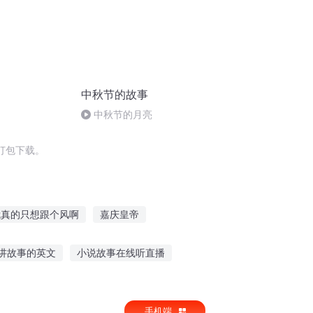
中秋节的故事
中秋节的月亮
打包下载。
我真的只想跟个风啊
嘉庆皇帝
别跟我说爱情
跟着狗狗去修仙
讲故事的英文
小说故事在线听直播
动物好伙伴的故事
女声夜听故事伴你入睡
手机端