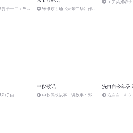
双节歌咏会
至要莫如教子
规家训
列打卡十二：当阳
宋维东朗诵《天耀中华》作
者：碑林路人
中秋歌谣
洗白白今年录
秋和子由
中秋偶戏故事（讲故事：郭
洗白白-14-8-
婷；曲/唱：赵静）