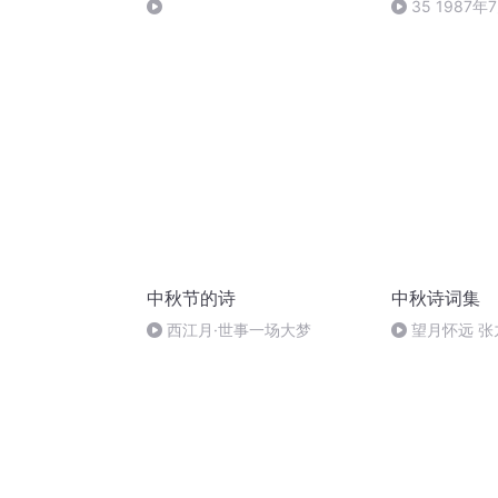
35 1987年
中秋节的诗
中秋诗词集
西江月·世事一场大梦
望月怀远 
诵）