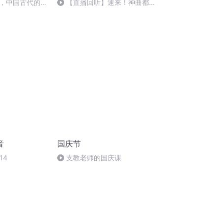
，中国古代的家
【直播回听】速来！神曲都会
唱
音
国庆节
14
支教老师的国庆课