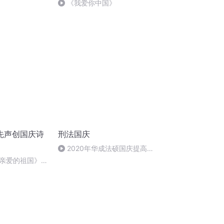
《我爱你中国》
先声创国庆诗
刑法国庆
2020年华成法硕国庆提高班
刑法陈 (26)
亲爱的祖国》温