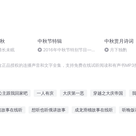
秋
中秋节特辑
中秋赏月诗词
情长未眠
2016年中秋节特别节目—夏
月下独酌
雨品诗成品
含正品授权的连播声音和文字全集，支持免费在线试听阅读和有声书MP3
公主跟我回家吧
一人有庆
大庆第一恶
穿越之大庆帝国
不要跟我比剑
庆余年之长歌行
庆云传奇
好女不跟男斗
篇故事在线听
想听也听俄讲故事
成龙滑稽故事在线听
听晚饭
女人跟我回家
帝君第一部今朝春秋
不要跟着我
亚的故事在线听
小牛温暖故事在线听
听恐怖故事影响运势
听