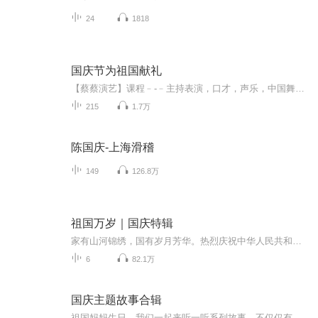
24
1818
国庆节为祖国献礼
【蔡蔡演艺】课程﹣-﹣主持表演，口才，声乐，中国舞，民族舞。独特的小舞台，专业的录音棚，每一位同学都能成为优秀的小明星。独特的教学模式，轻松上课，快乐学习！知名主持人，舞蹈家，高级教师任职授课！江南总校：河沟街42号三楼 18545856430江北分校...
215
1.7万
陈国庆-上海滑稽
149
126.8万
祖国万岁｜国庆特辑
家有山河锦绣，国有岁月芳华。热烈庆祝中华人民共和国成立73周年！
6
82.1万
国庆主题故事合辑
祖国妈妈生日，我们一起来听一听系列故事。不仅仅有《我的祖国》，还有红军故事，也有关于战争的故事，让大家体会到和平年代的不易。