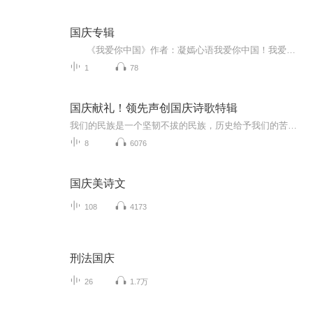
国庆专辑
《我爱你中国》作者：凝嫣心语我爱你中国！我爱你春天蓬勃的秧苗；我爱你秋日金黄的硕果。我爱你中国！我爱你青松气质，我爱你红梅品格！我爱你家乡的甜蔗好像乳汁滋润着我的心窝。我爱你中国，我要把最美的歌儿献给你，我的母亲我的祖国。我爱你中国，我爱...
1
78
国庆献礼！领先声创国庆诗歌特辑
我们的民族是一个坚韧不拔的民族，历史给予我们的苦难都变成了闪着金光的勋章！我们的国家是一个龙腾虎跃的国家，那条巨龙正以不可阻挡之势崛起于神奇的东方！------------------------------------------------值此祖国70周年华诞之际，领先声创以诗歌向祖国献礼！用我们的声音、用我们的热血、用我们的灵魂诵读经典爱国篇章，歌颂我们的祖国！永远繁荣富强！
8
6076
国庆美诗文
108
4173
刑法国庆
26
1.7万