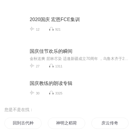
2020国庆 宏恩FCE集训
12
921
国庆佳节欢乐的瞬间
金秋送爽 层林尽染 适逢新疆成立70周年 ，乌鲁木齐于2025年9月23日迎来党中央和习大大带领的慰问团。新疆各族群众欢欣鼓舞，热烈欢迎。
27
1311
国庆教练的朗读专辑
30
3325
您是不是在找：
回到古代种水稻
神明之稻荷神
庆云传奇