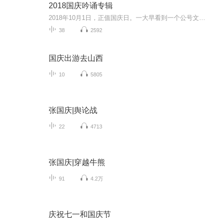
2018国庆吟诵专辑
2018年10月1日，正值国庆日。一大早看到一个公号文章，正是文天祥的《己卯十月一日至燕越五日罹狴犴有感而赋》。当然，彼十一非当今的十一。不过数字的巧合还是让人感触，今天拿来读一读，体味一番历史英杰的民族情怀，恰也当时。 根据诗题来看，这组诗是写于十月一日至十月五日之间，是文天祥被俘之后所作，这些诗作不仅有凛凛正气，更也能看的到他百端交集的复杂情感。另一首于右任先生的《望大陆》，微信公号有称《望乡》，一句“山之上国之殇”荡气回肠，一并兴起拿来读了一读。仓促间多有瑕疵...
38
2592
国庆出游去山西
10
5805
张国庆|舆论战
22
4713
张国庆|穿越牛熊
91
4.2万
庆祝七一和国庆节