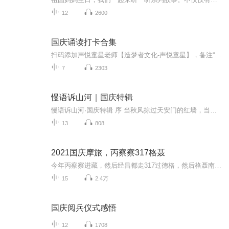
12
2600
国庆诵读打卡合集
扫码添加声悦童星老师【造梦者文化-声悦童星】，备注“诵读打卡”报名，已添加好友的，直接发送“诵读打卡”报名，报名成功后进入社群。
7
2303
慢语诉山河｜国庆特辑
慢语诉山河·国庆特辑 序 当秋风掠过天安门的红墙，当桂香漫过万里长江的碧波，我总愿慢下脚步，以声为笔，轻轻描摹这山河的模样。 不必追赶喧嚣的潮，也无需堆砌华丽的词——这一辑里，每一段朗诵都是心底的低语：是对着塞北草原的星子说“国泰”，是向着...
13
808
2021国庆摩旅，丙察察317格聂
今年丙察察进藏，然后经昌都走317过德格，然后格聂南线，最后沙溪古镇收尾。
15
2.4万
国庆阅兵仪式感悟
12
1708