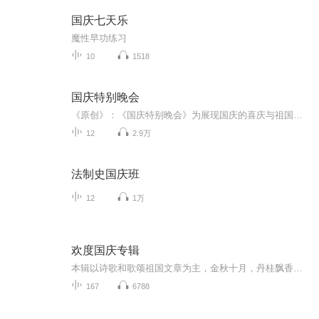
国庆七天乐
魔性早功练习
10
1518
国庆特别晚会
《原创》：《国庆特别晚会》为展现国庆的喜庆与祖国的深情我将以具体的场景切入从清晨升旗的庄严到街头巷尾的欢庆到历史与当下的交融，用优美的笔触传递对祖国的热爱与自豪！用诗歌和情感美文形式，歌颂祖国的繁荣富强，祝人民幸福安康！
12
2.9万
法制史国庆班
12
1万
欢度国庆专辑
本辑以诗歌和歌颂祖国文章为主，金秋十月，丹桂飘香，在这个充满丰收喜悦的季节里，我们满怀激动和自豪，迎来了中华人民共和国76周年华诞。这不仅是一个庄重的纪念日，更是全体中华儿女共同欢庆的盛大的节日，承载着深厚的民族情感和历史意义.
167
6788