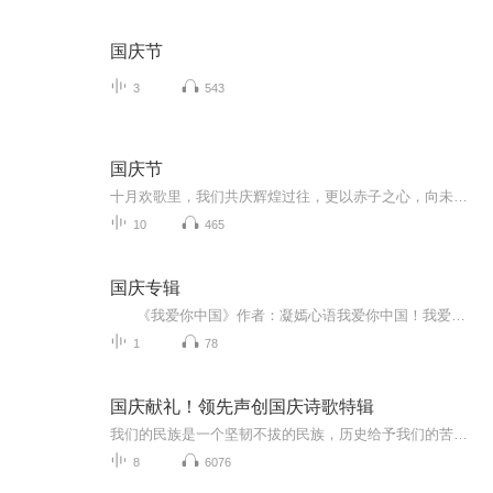
国庆节
3
543
国庆节
十月欢歌里，我们共庆辉煌过往，更以赤子之心，向未来书写滚烫的誓言——这盛世，值得我们以热爱相拥。
10
465
国庆专辑
《我爱你中国》作者：凝嫣心语我爱你中国！我爱你春天蓬勃的秧苗；我爱你秋日金黄的硕果。我爱你中国！我爱你青松气质，我爱你红梅品格！我爱你家乡的甜蔗好像乳汁滋润着我的心窝。我爱你中国，我要把最美的歌儿献给你，我的母亲我的祖国。我爱你中国，我爱...
1
78
国庆献礼！领先声创国庆诗歌特辑
我们的民族是一个坚韧不拔的民族，历史给予我们的苦难都变成了闪着金光的勋章！我们的国家是一个龙腾虎跃的国家，那条巨龙正以不可阻挡之势崛起于神奇的东方！------------------------------------------------值此祖国70周年华诞之际，领先声创以诗歌向祖国献礼！用我们的声音、用我们的热血、用我们的灵魂诵读经典爱国篇章，歌颂我们的祖国！永远繁荣富强！
8
6076