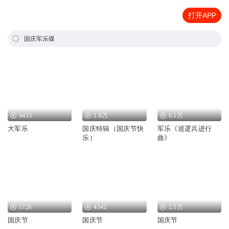
打开APP
国庆军乐碟
9415
1.6万
6.1万
大军乐
国庆特辑（国庆节快
军乐《巡逻兵进行
乐）
曲》
1726
4542
2.1万
国庆节
国庆节
国庆节