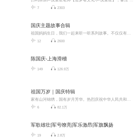
7
2303
国庆主题故事合辑
祖国妈妈生日，我们一起来听一听系列故事。不仅仅有《我的祖国》，还有红军故事，也有关于战争的故事，让大家体会到和平年代的不易。
12
2600
陈国庆-上海滑稽
149
126.9万
祖国万岁｜国庆特辑
家有山河锦绣，国有岁月芳华。热烈庆祝中华人民共和国成立73周年！
6
82.1万
军歌雄壮|军号嘹亮|军乐激昂|军旗飘扬
19
2.8万