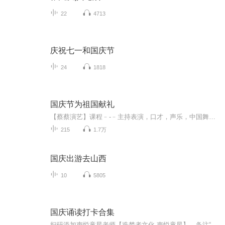
22
4713
庆祝七一和国庆节
24
1818
国庆节为祖国献礼
【蔡蔡演艺】课程﹣-﹣主持表演，口才，声乐，中国舞，民族舞。独特的小舞台，专业的录音棚，每一位同学都能成为优秀的小明星。独特的教学模式，轻松上课，快乐学习！知名主持人，舞蹈家，高级教师任职授课！江南总校：河沟街42号三楼 18545856430江北分校...
215
1.7万
国庆出游去山西
10
5805
国庆诵读打卡合集
扫码添加声悦童星老师【造梦者文化-声悦童星】，备注“诵读打卡”报名，已添加好友的，直接发送“诵读打卡”报名，报名成功后进入社群。