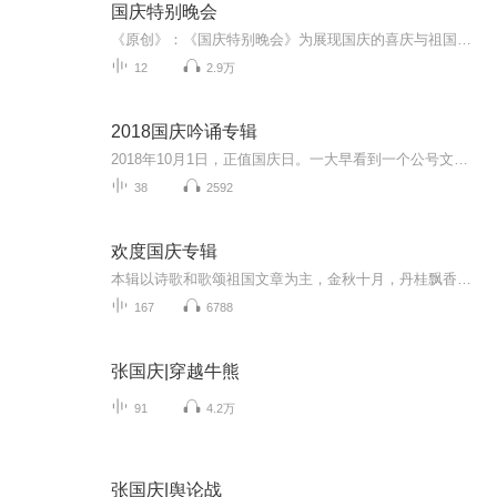
国庆特别晚会
《原创》：《国庆特别晚会》为展现国庆的喜庆与祖国的深情我将以具体的场景切入从清晨升旗的庄严到街头巷尾的欢庆到历史与当下的交融，用优美的笔触传递对祖国的热爱与自豪！用诗歌和情感美文形式，歌颂祖国的繁荣富强，祝人民幸福安康！
12
2.9万
2018国庆吟诵专辑
2018年10月1日，正值国庆日。一大早看到一个公号文章，正是文天祥的《己卯十月一日至燕越五日罹狴犴有感而赋》。当然，彼十一非当今的十一。不过数字的巧合还是让人感触，今天拿来读一读，体味一番历史英杰的民族情怀，恰也当时。 根据诗题来看，这组诗是写于十月一日至十月五日之间，是文天祥被俘之后所作，这些诗作不仅有凛凛正气，更也能看的到他百端交集的复杂情感。另一首于右任先生的《望大陆》，微信公号有称《望乡》，一句“山之上国之殇”荡气回肠，一并兴起拿来读了一读。仓促间多有瑕疵...
38
2592
欢度国庆专辑
本辑以诗歌和歌颂祖国文章为主，金秋十月，丹桂飘香，在这个充满丰收喜悦的季节里，我们满怀激动和自豪，迎来了中华人民共和国76周年华诞。这不仅是一个庄重的纪念日，更是全体中华儿女共同欢庆的盛大的节日，承载着深厚的民族情感和历史意义.
167
6788
张国庆|穿越牛熊
91
4.2万
张国庆|舆论战