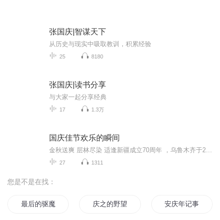
张国庆|智谋天下
从历史与现实中吸取教训，积累经验
25
8180
张国庆|读书分享
与大家一起分享经典
17
1.3万
国庆佳节欢乐的瞬间
金秋送爽 层林尽染 适逢新疆成立70周年 ，乌鲁木齐于2025年9月23日迎来党中央和习大大带领的慰问团。新疆各族群众欢欣鼓舞，热烈欢迎。
27
1311
您是不是在找：
最后的驱魔人午夜碟仙
庆之的野望
安庆年记事