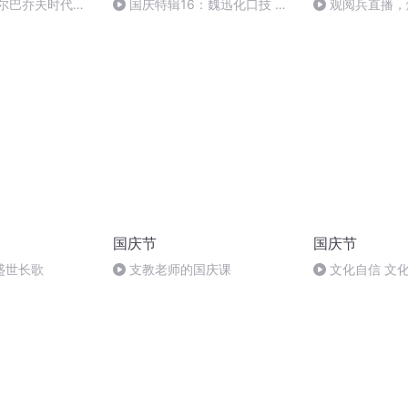
戈尔巴乔夫时代
国庆特辑16：魏迅化口技 二
观阅兵直播，
胡 东方红+一般唱法和原生态
国庆节
国庆节
盛世长歌
支教老师的国庆课
文化自信 文