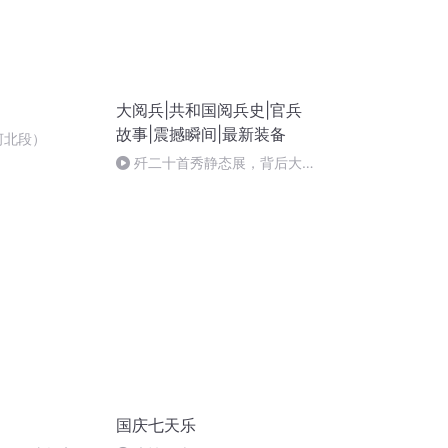
大阅兵|共和国阅兵史|官兵
故事|震撼瞬间|最新装备
河北段）
歼二十首秀静态展，背后大揭
秘！
国庆七天乐