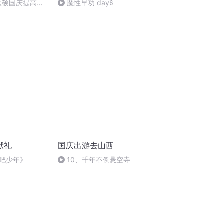
成法硕国庆提高班
魔性早功 day6
)
献礼
国庆出游去山西
吧少年》
10、千年不倒悬空寺