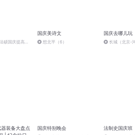
国庆美诗文
国庆去哪儿玩
成法硕国庆提高班
想北平（6）
长城（北京-
武器装备大盘点
国庆特别晚会
法制史国庆班