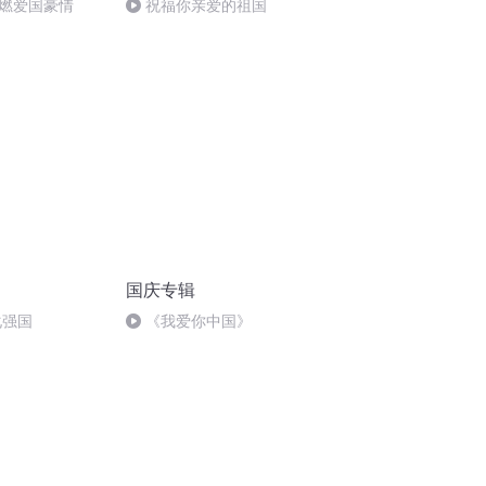
燃爱国豪情
祝福你亲爱的祖国
国庆专辑
化强国
《我爱你中国》