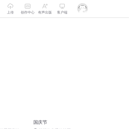
上传
创作中心
有声出版
客户端
国庆节