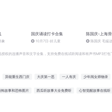
战
国庆诵读打卡合集
陈国庆-上海
形象
10月7日-好儿童
陈国庆 毛猛
品授权的连播声音和文字全集，支持免费在线试听阅读和有声书MP3打包
异能重生西门庆
大庆第一恶
一人有庆
少年阅女师物录
翻阅往事
千帆阅尽
阅读成神
重庆儿女
我的替身是拍拍
恐怖故事和恐怖图片
西瓜听故事大全免费听
心智觉醒故事在线听
仙道掘阅
听猫和老鼠的故事
李盛学听故事答案
睡前听故事 助眠音乐
小