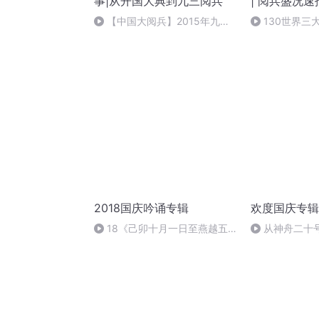
事|从开国大典到九三阅兵
| 阅兵盛况速
战争胜利80
【中国大阅兵】2015年九三
130世界三
大阅兵装备方队中，哪些新型武
器装备是首次亮相？③
2018国庆吟诵专辑
欢度国庆专辑
18《己卯十月一日至燕越五
从神舟二十
日罹狴犴有感而赋》组律18首
的“隐形实力”
文天祥 自由吟诵