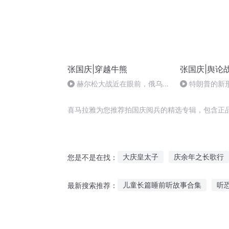
张国庆|穿越牛熊
张国庆|舆论
赫尔松大战近在眼前，俄乌冲
特朗普的新
突的关键之战，将会如何发展？
喜马拉雅为您推荐拍国庆阅兵的精选专辑，包含正
大庆皇太子
庆余年之长歌行
您是不是在找：
穿越之大庆帝国
嘉庆皇帝
儿童长篇睡前听故事合集
听
最新搜索推荐：
拍拍手往前走
庆云传奇
听故事的神器不用联网
听讲