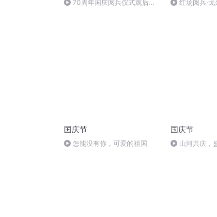
70周年国庆阅兵仪式观后感
红场阅兵·
作者：卞雨祺 朗读者：卞雨祺
（上）
国庆节
国庆节
怎能没有你，可爱的祖国
山河共庆，