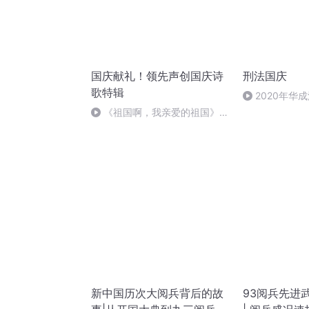
国庆献礼！领先声创国庆诗
刑法国庆
歌特辑
2020年华
刑法陈 (26)
《祖国啊，我亲爱的祖国》温
婉
新中国历次大阅兵背后的故
93阅兵先进