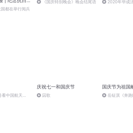
报 | 纪念抗日
《国庆特别晚会》晚会结尾语
2020年华
周年大阅兵
法制史马志冰 (12
大国都在举行阅兵
庆祝七一和国庆节
国庆节为祖国
号看中国航天
囚歌
岳钲淇《奔跑