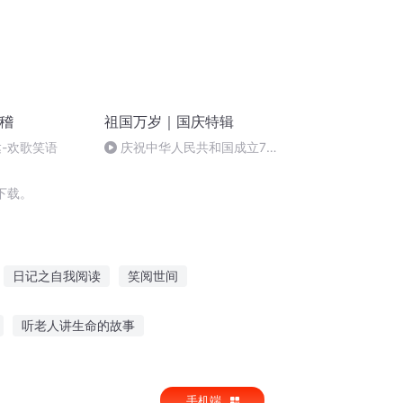
滑稽
祖国万岁｜国庆特辑
达-欢歌笑语
庆祝中华人民共和国成立73
周年 天安门广场举行升国旗仪式
下载。
日记之自我阅读
笑阅世间
熊
观阅仙魔情
爱自拍的猫
听老人讲生命的故事
豆姐姐听故事学成语
安琪拉睡觉故事免费听
手机端