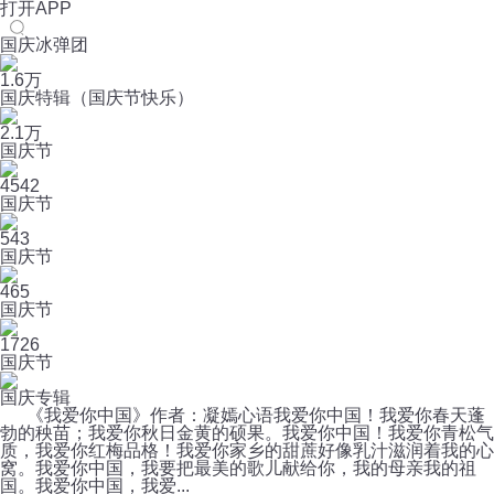
打开APP
国庆冰弹团
1.6万
国庆特辑（国庆节快乐）
2.1万
国庆节
4542
国庆节
543
国庆节
465
国庆节
1726
国庆节
国庆专辑
《我爱你中国》作者：凝嫣心语我爱你中国！我爱你春天蓬
勃的秧苗；我爱你秋日金黄的硕果。我爱你中国！我爱你青松气
质，我爱你红梅品格！我爱你家乡的甜蔗好像乳汁滋润着我的心
窝。我爱你中国，我要把最美的歌儿献给你，我的母亲我的祖
国。我爱你中国，我爱...