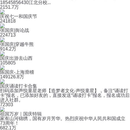
18545856430江北分校...
215
1.7万
庆祝七一和国庆节
24
1818
张国庆|舆论战
22
4713
张国庆|穿越牛熊
91
4.2万
国庆出游去山西
10
5805
陈国庆-上海滑稽
149
126.8万
国庆诵读打卡合集
扫码添加声悦童星老师【造梦者文化-声悦童星】，备注“诵读打
卡”报名，已添加好友的，直接发送“诵读打卡”报名，报名成功后
进入社群。
7
2303
祖国万岁｜国庆特辑
家有山河锦绣，国有岁月芳华。热烈庆祝中华人民共和国成立
73周年！
6
82.1万