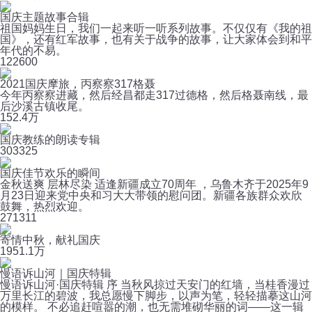
国庆主题故事合辑
祖国妈妈生日，我们一起来听一听系列故事。不仅仅有《我的祖
国》，还有红军故事，也有关于战争的故事，让大家体会到和平
年代的不易。
12
2600
2021国庆摩旅，丙察察317格聂
今年丙察察进藏，然后经昌都走317过德格，然后格聂南线，最
后沙溪古镇收尾。
15
2.4万
国庆教练的朗读专辑
30
3325
国庆佳节欢乐的瞬间
金秋送爽 层林尽染 适逢新疆成立70周年 ，乌鲁木齐于2025年9
月23日迎来党中央和习大大带领的慰问团。新疆各族群众欢欣
鼓舞，热烈欢迎。
27
1311
寄情中秋，献礼国庆
195
1.1万
慢语诉山河｜国庆特辑
慢语诉山河·国庆特辑 序 当秋风掠过天安门的红墙，当桂香漫过
万里长江的碧波，我总愿慢下脚步，以声为笔，轻轻描摹这山河
的模样。 不必追赶喧嚣的潮，也无需堆砌华丽的词——这一辑