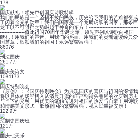
1
78
国庆献礼！领先声创国庆诗歌特辑
我们的民族是一个坚韧不拔的民族，历史给予我们的苦难都变成
了闪着金光的勋章！我们的国家是一个龙腾虎跃的国家，那条巨
龙正以不可阻挡之势崛起于神奇的东方！--------------------------------
----------------值此祖国70周年华诞之际，领先声创以诗歌向祖国
献礼！用我们的声音、用我们的热血、用我们的灵魂诵读经典爱
国篇章，歌颂我们的祖国！永远繁荣富强！
8
6076
刑法国庆
26
1.7万
国庆美诗文
108
4173
国庆特别晚会
《原创》：《国庆特别晚会》为展现国庆的喜庆与祖国的深情我
将以具体的场景切入从清晨升旗的庄严到街头巷尾的欢庆到历史
与当下的交融，用优美的笔触传递对祖国的热爱与自豪！用诗歌
和情感美文形式，歌颂祖国的繁荣富强，祝人民幸福安康！
12
2.9万
法制史国庆班
12
1万
国庆七天乐