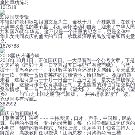
魔性早功练习
10
1518
欢度国庆专辑
本辑以诗歌和歌颂祖国文章为主，金秋十月，丹桂飘香，在这个
充满丰收喜悦的季节里，我们满怀激动和自豪，迎来了中华人民
共和国76周年华诞。这不仅是一个庄重的纪念日，更是全体中
华儿女共同欢庆的盛大的节日，承载着深厚的民族情感和历史意
义.
167
6788
2018国庆吟诵专辑
2018年10月1日，正值国庆日。一大早看到一个公号文章，正是
文天祥的《己卯十月一日至燕越五日罹狴犴有感而赋》。当然，
彼十一非当今的十一。不过数字的巧合还是让人感触，今天拿来
读一读，体味一番历史英杰的民族情怀，恰也当时。 根据诗题
来看，这组诗是写于十月一日至十月五日之间，是文天祥被俘之
后所作，这些诗作不仅有凛凛正气，更也能看的到他百端交集的
复杂情感。另一首于右任先生的《望大陆》，微信公号有称《望
乡》，一句“山之上国之殇”荡气回肠，一并兴起拿来读了一读。
仓促间多有瑕疵...
38
2592
国庆节为祖国献礼
【蔡蔡演艺】课程﹣-﹣主持表演，口才，声乐，中国舞，民族
舞。独特的小舞台，专业的录音棚，每一位同学都能成为优秀的
小明星。独特的教学模式，轻松上课，快乐学习！知名主持人，
舞蹈家，高级教师任职授课！江南总校：河沟街42号三楼