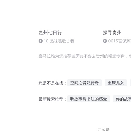
贵州七日行
探寻贵州
10 品味嘎歌古巷
0015宫保
喜马拉雅为您推荐国庆要不要去贵州的精选专辑，
空间之贵妃传奇
重庆儿女
您是不是在找：
穿越以和为贵
庆阳成长手札
听故事赏书法的感受
你的故
最新搜索推荐：
一人有庆
重生贵皇子
噗噗噗故事在线听
听故事的
晚上睡觉听的故事合集
男主
云剪辑