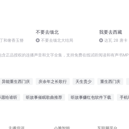
不要去缅北
我要去西藏
鸡丁和奢香玉簪
不要去缅北大结局
达瓦 28 唐
翘楚
包含正品授权的连播声音和文字全集，支持免费在线试听阅读和有声书MP
异能重生西门庆
庆余年之长歌行
天生贵少
重生西门庆
穿越之大庆帝国
庆云传奇
重生之西门庆
大庆第一恶
事愿给谁听
听故事催眠歌曲推荐
听故事赚红包软件下载
手机
晋江小说软件
小孩听的氧气的故事
故事梵音合集免费听
民谣
听鬼故事
听张杰背景故事的人
主播培训
小雅智能
车联网平台