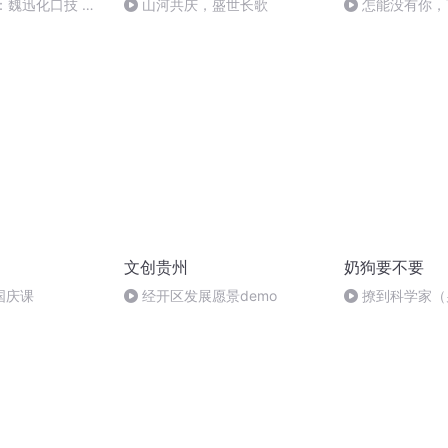
：魏迅化口技 二
山河共庆，盛世长歌
怎能没有你，
般唱法和原生态
文创贵州
奶狗要不要
国庆课
经开区发展愿景demo
撩到科学家（