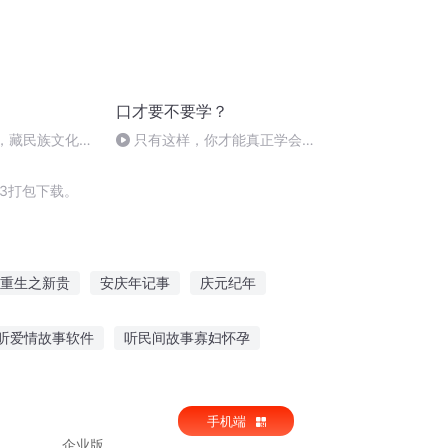
口才要不要学？
卡，藏民族文化的
只有这样，你才能真正学会演
讲
3打包下载。
重生之新贵
安庆年记事
庆元纪年
嘉庆皇帝
普天同庆
大庆皇太子
听爱情故事软件
听民间故事寡妇怀孕
故事叶倩文免费听
听故事的感受怎么形容
手机端
企业版