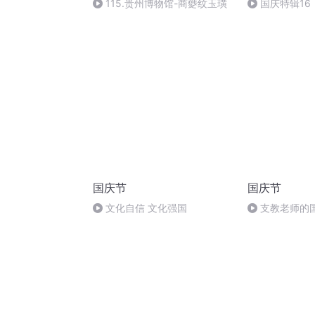
115.贵州博物馆-商䕫纹玉璜
国庆特辑16
胡 东方红+一
国庆节
国庆节
文化自信 文化强国
支教老师的