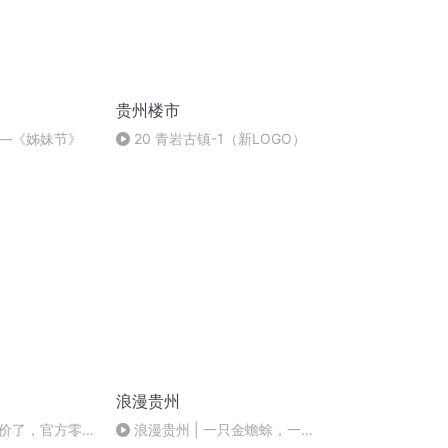
贵州楼市
—《姊妹节》
20 青岩古镇-1（新LOGO）
浪漫贵州
价了，官方零售
浪漫贵州 | 一只金蟾蜍，一世