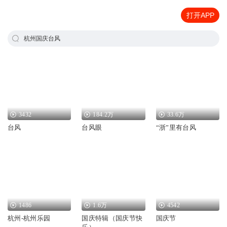
打开APP
杭州国庆台风
3432
184.2万
33.6万
台风
台风眼
“浙”里有台风
1486
1.6万
4542
杭州-杭州乐园
国庆特辑（国庆节快
国庆节