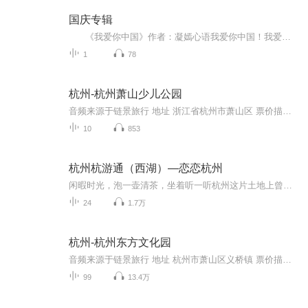
国庆专辑
《我爱你中国》作者：凝嫣心语我爱你中国！我爱你春天蓬勃的秧苗；我爱你秋日金黄的硕果。我爱你中国！我爱你青松气质，我爱你红梅品格！我爱你家乡的甜蔗好像乳汁滋润着我的心窝。我爱你中国，我要把最美的歌儿献给你，我的母亲我的祖国。我爱你中国，我爱...
1
78
杭州-杭州萧山少儿公园
音频来源于链景旅行 地址 浙江省杭州市萧山区 票价描述 15 开放时间 09:00-17:00 乘车信息 暂无
10
853
杭州杭游通（西湖）—恋恋杭州
闲暇时光，泡一壶清茶，坐着听一听杭州这片土地上曾发生过的故事，不是很享受吗？关注杭游通微信公众号，获取更多有关杭州的历史人文、游玩胜地的文章和音频。
24
1.7万
杭州-杭州东方文化园
音频来源于链景旅行 地址 杭州市萧山区义桥镇 票价描述 所有入园游客均须购买本景区门票，全年开放时间为7：30——17：00，固定节目《观音显圣》每天演示四场，分别为9：00—9：20 、10：30—10：50、13：00—13：20 、14：30—14：50。以上时间如有变动，...
99
13.4万