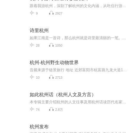
跟着我游杭州，深刻了解杭州的文化内涵，从吃住行游购娱多角度定位杭州的城市面貌和人文特征，来吧，让我们走进东南名都。
9
2927
诗里杭州
如果江南是一首诗，那么杭州就是诗里最清丽的一笔。它既有苏州的温雅婉转，又多了些许悠扬和大气。一座杭州城，四时风光各不相同，但无论阴晴雨雪，一亭一阁，都是绝美的风景。西湖水边，西施曾驻足；西泠桥畔，留下苏小小的惊鸿一面。青石板上，有绵绵细...
28
1050
杭州-杭州野生动物世界
音频来源于链景旅行 地址 近郊富阳市杭富路九龙大道1号(近杭富路) 票价描述 暂无 开放时间 全天 乘车信息 暂无
10
2713
如此杭州话（杭州人文及方言）
本专辑主要介绍杭州的人文往事及用杭州话读历代名家的诗词歌赋散文等，也会插播一下杭州方言专辑，比如用杭州话来说三国等。
74
2.8万
杭州发布