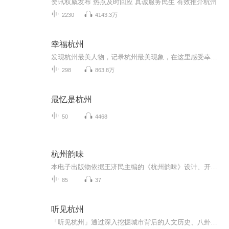
资讯权威发布 热点及时回应 真诚服务民生 有效推介杭州
2230
4143.3万
幸福杭州
发现杭州最美人物，记录杭州最美现象，在这里感受幸福杭州的美好！
298
863.8万
最忆是杭州
50
4468
杭州韵味
本电子出版物依据王济民主编的《杭州韵味》设计、开发，由高国庆担纲主创，通过10位知名演播艺术家、播音指导的声音艺术表达，讲述了“勇立潮头”“创新魅力”“钱塘记忆”“诗书画印”“禅茶一味”“爱在杭州”六大主题故事，全景式地展现杭州的文化根脉...
85
37
听见杭州
「听见杭州」通过深入挖掘城市背后的人文历史、八卦杂谈、奇闻异事、浪漫爱情等故事，立体构建城市内涵，给游客提供更个性化更具体的旅行解决方案、旅游市场调研服务。