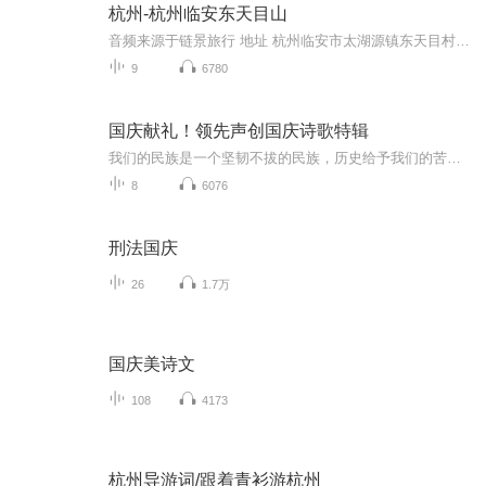
杭州-杭州临安东天目山
音频来源于链景旅行 地址 杭州临安市太湖源镇东天目村 票价描述 暂无 开放时间 全天 乘车信息 暂无
9
6780
国庆献礼！领先声创国庆诗歌特辑
我们的民族是一个坚韧不拔的民族，历史给予我们的苦难都变成了闪着金光的勋章！我们的国家是一个龙腾虎跃的国家，那条巨龙正以不可阻挡之势崛起于神奇的东方！------------------------------------------------值此祖国70周年华诞之际，领先声创以诗歌向祖国献礼！用我们的声音、用我们的热血、用我们的灵魂诵读经典爱国篇章，歌颂我们的祖国！永远繁荣富强！
8
6076
刑法国庆
26
1.7万
国庆美诗文
108
4173
杭州导游词/跟着青衫游杭州