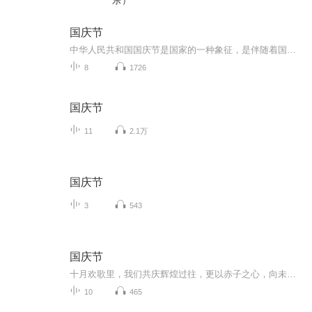
乐）
国庆节
中华人民共和国国庆节是国家的一种象征，是伴随着国家的出现而出现的。让我们用诗歌朗诵歌颂祖国的繁荣富强，国泰民安。
8
1726
国庆节
11
2.1万
国庆节
3
543
国庆节
十月欢歌里，我们共庆辉煌过往，更以赤子之心，向未来书写滚烫的誓言——这盛世，值得我们以热爱相拥。
10
465