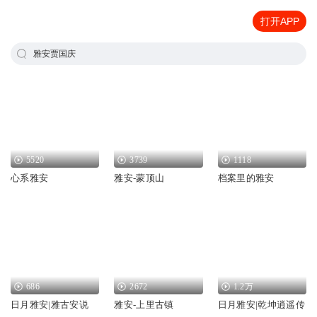
打开APP
雅安贾国庆
5520
3739
1118
心系雅安
雅安-蒙顶山
档案里的雅安
686
2672
1.2万
日月雅安|雅古安说
雅安-上里古镇
日月雅安|乾坤逍遥传