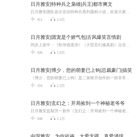
日月雅安|特种兵之枭雄|兵王|都市爽文
日月雅安团队首次尝试特种兵系列题材小说，欢迎大家点击订阅、评论、转发！故事介绍：他们本是一群善良的农村孩子,却被生活逼的走到墙角,不得不奋起反抗,那一天,是他们崛起的生涯。
411
1.4万
日月雅安|团宠是个娇气包|古风爆笑言情剧
同步上架中：《乾坤逍遥传》（大型玄幻修真剧）点击这里即可收听！《剑尊之霸绝苍穹》（玄幻多人剧）点击这里即可收听！ 本书介绍：庄若若前世绵软善良，被全家宠着，善恶不分，重活一生，她提着漆器食盒，屁颠颠地追着府里的某位落魄客卿满院子乱转。因为...
435
1.6万
日月雅安|博少，您的萌妻已上钩|总裁豪门|搞笑
《博少，您的萌妻已上钩》是二泉映月创作的一部非常经典的豪门类小说，该文情节跌宕起伏，每一个情节设定都很巧妙，是一部文笔俱佳的作品。小说讲的是： 独居少女苏晚晚某天在阳台上被一条男士裤衩砸脸，羞愤之下她提着裤衩上门说理，却发现户...
316
1.3万
日月雅安|玄幻之：开局捡到一个神秘老爷爷
日月雅安监制另一新作《玄幻之：开局捡到一个神秘老爷爷》，玄幻、异界大陆类小说。 故事介绍： 林焰在灵元大陆开局遇到神秘老人,从此踏入了剑修的道路，在这个剑道独尊的世界只要有一剑仗，终有一日便能震惊大陆、灾难、厄运、劫数、挫折，对林焰来说都不...
348
1.1万
中国雅安，为你祈祷，大爱无疆，真爱涌现