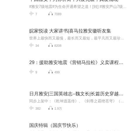
#雅安7级地震#为生命开通希望之道！[转]:#雅安芦山7级地震#【成都的车友们，请为生命让道！】震区的伤员们将被送至成都市的成都军区总医院，途经川陕路一线；至川大华西医院，途经梁家巷路口-成都旅馆-成都剧场-后子门-人民南路红照壁-锦江宾馆-小天竺；至...
7
7089
皖家悦读 大家讲书|喜马拉雅安徽听友集
世界上最快而又最慢，最长而又最短，最平凡而又最珍贵，最易被忽视而又最令人后悔的就是时间。让我们在生命之河里，品读时间的玫瑰，回不去的岁月，品味那些——读过的书，行过的路，阅过的人，名师指过的路。 “皖家悦读 大家讲书”系列主题阅读活动是安...
34
8208
29：援助雅安地震《营销马拉松》义卖课程（12节）
9
499
日月雅安|三国英雄志--魏文长|长篇历史穿越小说
同步上架中：《乾坤逍遥传》、《剑尊之霸绝苍穹》（已完结2024.2.20）、《团宠是个娇气包》书荒必存 故事简介： “杀！我为魏文长，谁能与我一战？”魂穿三国，这一世我就是魏文长，战场杀敌，情场纵意，当为不负这一生。 “你是曹阿瞒，听说...
382
1.9万
国庆特辑（国庆节快乐）