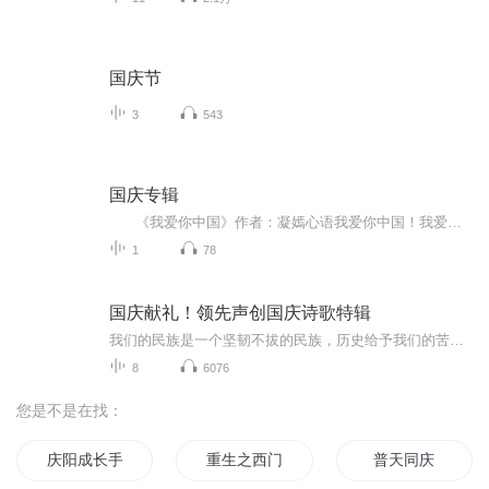
国庆节
3
543
国庆专辑
《我爱你中国》作者：凝嫣心语我爱你中国！我爱你春天蓬勃的秧苗；我爱你秋日金黄的硕果。我爱你中国！我爱你青松气质，我爱你红梅品格！我爱你家乡的甜蔗好像乳汁滋润着我的心窝。我爱你中国，我要把最美的歌儿献给你，我的母亲我的祖国。我爱你中国，我爱...
1
78
国庆献礼！领先声创国庆诗歌特辑
我们的民族是一个坚韧不拔的民族，历史给予我们的苦难都变成了闪着金光的勋章！我们的国家是一个龙腾虎跃的国家，那条巨龙正以不可阻挡之势崛起于神奇的东方！------------------------------------------------值此祖国70周年华诞之际，领先声创以诗歌向祖国献礼！用我们的声音、用我们的热血、用我们的灵魂诵读经典爱国篇章，歌颂我们的祖国！永远繁荣富强！
8
6076
您是不是在找：
庆阳成长手札
重生之西门庆
普天同庆