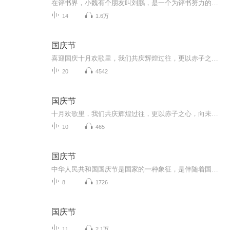
在评书界，小魏有个朋友叫刘鹏，是一个为评书努力的小伙子。在2021年国庆期间，他想弄个特辑，便烦劳我给他录个爱国题材的评书小段儿。这种事情，不是特殊情况，小魏一般不会拒绝，也就给其录了一个《鲁迅踢鬼》，等他传完，我再传到我的专辑里。另外，小...
14
1.6万
国庆节
喜迎国庆十月欢歌里，我们共庆辉煌过往，更以赤子之心，向未来书写滚烫的誓言——这盛世，值得我们以热爱相拥。
20
4542
国庆节
十月欢歌里，我们共庆辉煌过往，更以赤子之心，向未来书写滚烫的誓言——这盛世，值得我们以热爱相拥。
10
465
国庆节
中华人民共和国国庆节是国家的一种象征，是伴随着国家的出现而出现的。让我们用诗歌朗诵歌颂祖国的繁荣富强，国泰民安。
8
1726
国庆节
11
2.1万