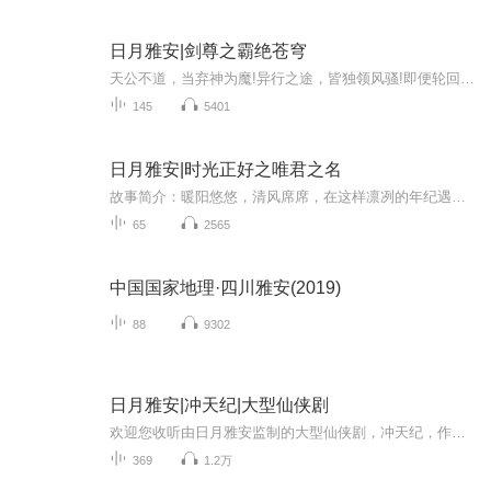
日月雅安|剑尊之霸绝苍穹
天公不道，当弃神为魔!异行之途，皆独领风骚!即便轮回了几世，心中那一颗赤诚不变。就以手中之剑，在这万相红尘中写下辉煌。背命搏天!终有一日，我当踏仙成魔，弃神为尊!
145
5401
日月雅安|时光正好之唯君之名
故事简介：暖阳悠悠，清风席席，在这样凛冽的年纪遇到你，刚刚好…… 资深宅女北念，却被霸道总裁鹿白掳去芳心，追爱之路，她该如何前行？抽奖活动：第1、8、18集有评论抽奖活动，评论区抽取3名发8.8红包！
65
2565
中国国家地理·四川雅安(2019)
88
9302
日月雅安|冲天纪|大型仙侠剧
欢迎您收听由日月雅安监制的大型仙侠剧，冲天纪，作者匿名，主播业余有声团队。故事简介：问苍天，谁与争风，我自横刀冷笑。斩仙噬魔，上剑指神魔仙佛，下剑指天下苍生。横天立地之间，我独笑苍生。雷之一族的宿命，教廷的追捕，使王炎走上了成神的道路，...
369
1.2万