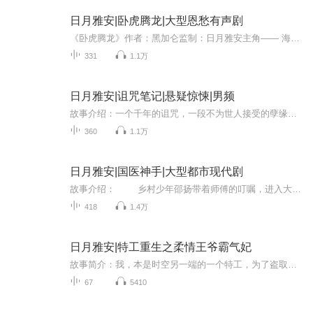
日月雅安|卧虎腾龙|大型恩愁有声剧
《卧虎腾龙》作者：黑加仑监制：日月雅安主角—— 海风、海凌、云龙、叶青故事介绍：龙潭山，磐雅风居。海凌兄弟们的居家之所。一向平和宁静、倚山傍水的磐雅风居却因多年前的一段仇怨，凭空惹来腥风血雨。云龙为首的铁血五人组，纵横天下，却在这小城为报...
331
1.1万
日月雅安|诅咒笔记|悬疑惊悚|男频
故事介绍：一个千年的诅咒，一段不为世人接受的孽缘，一个不停缠绕的诡异噩梦，一个平凡无奇女孩到绝世美女的惊人蜕变
360
1.1万
日月雅安|国医神手|大型都市现代剧
故事介绍： 乡村少年邵扬带着师傅的叮嘱，进入大城市寻找素未谋面的未婚妻。明明未婚妻就站在他的眼前，可他却不知道，于是两人误会频发，还差点娶了小姨子当老婆…
418
1.4万
日月雅安|特工重生之柔情王爷霸气妃
故事简介：我，本是时空另一端的一个特工，为了盗取一个戒指穿越到了这个时代，这是一个我从来没听过的朝代。之后与当朝皇上、侯爷、江湖义士等多人共抗外敌，携手解密王爷中毒真相，化解朝廷权力争斗，由此展开了一段爱恨情仇......抽奖活动：片花、第1、...
67
5410